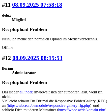
#11
08.09.2025 07:58:18
delux
Mitglied
Re: plupload Problem
Nein, ich meine den normalen Upload im Medienverzeichnis.
Offline
#12
08.09.2025 08:15:53
florian
Administrator
Re: plupload Problem
Das ist der
elFinder
, inwieweit sich der aufbohren lässt, weiß ich
nicht.
Vielleicht schaust Du Dir mal die Responsive FolderGallery (RFG)
an (
https://wbce.at/de/module/responsive-gallery-rfg.php
) und
schließt Dich mit deren Maintainer (
https://wbce.at/de/kontakt.php
)