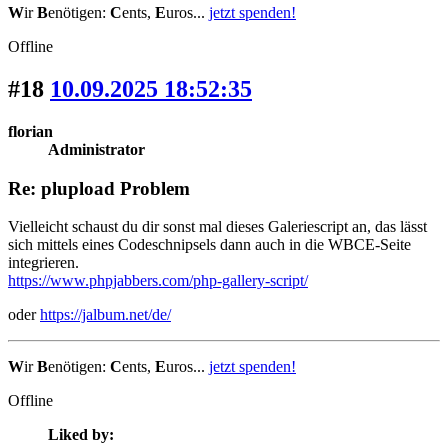
W
ir
B
enötigen:
C
ents,
E
uros...
jetzt spenden!
Offline
#18
10.09.2025 18:52:35
florian
Administrator
Re: plupload Problem
Vielleicht schaust du dir sonst mal dieses Galeriescript an, das lässt
sich mittels eines Codeschnipsels dann auch in die WBCE-Seite
integrieren.
https://www.phpjabbers.com/php-gallery-script/
oder
https://jalbum.net/de/
W
ir
B
enötigen:
C
ents,
E
uros...
jetzt spenden!
Offline
Liked by: