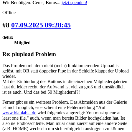
W
ir
B
enötigen:
C
ents,
E
uros...
jetzt spenden!
Offline
#8
07.09.2025 09:28:45
delux
Mitglied
Re: plupload Problem
Das Problem mit dem nicht (mehr) funktionierenden Upload ist
gelöst, mit OR statt doppelter Pipe in der Schleife klappt der Upload
wieder.
Mit der Einbindung des Buttons in die einzelnen Mitgliedergalerien
hast du leider recht, der Aufwand ist viel zu groß und umständlich
ist es auch. Und das bei 50 Mitgliedern!?!
Ferner gibt es ein weiteres Problem. Das Abmelden aus der Galerie
ist nicht möglich, es erscheint eine Fehlermeldung "Auf
www.blablabla.de
wird folgendes angezeigt: You must queue at
least one file." auch, wenn man bereits Bilder hochgeladen hat. Ist
also ne Endlosschleife. Man muss dann zuerst auf eine andere Seite
(z.B. HOME) wechseln um sich erfolgreich ausloggen zu können.