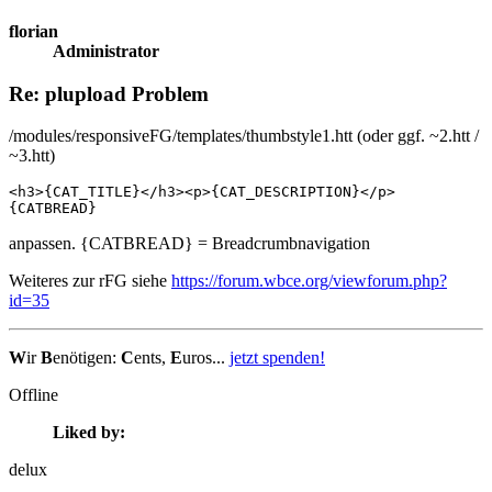
florian
Administrator
Re: plupload Problem
/modules/responsiveFG/templates/thumbstyle1.htt (oder ggf. ~2.htt /
~3.htt)
<h3>{CAT_TITLE}</h3><p>{CAT_DESCRIPTION}</p>

{CATBREAD}
anpassen. {CATBREAD} = Breadcrumbnavigation
Weiteres zur rFG siehe
https://forum.wbce.org/viewforum.php?
id=35
W
ir
B
enötigen:
C
ents,
E
uros...
jetzt spenden!
Offline
Liked by:
delux