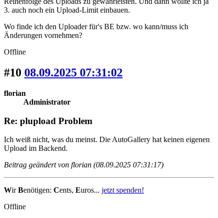
Reihenfolge des Uploads zu gewährleisten. Und dann wollte ich ja
3. auch noch ein Upload-Limit einbauen.
Wo finde ich den Uploader für's BE bzw. wo kann/muss ich
Änderungen vornehmen?
Offline
#10
08.09.2025 07:31:02
florian
Administrator
Re: plupload Problem
Ich weiß nicht, was du meinst. Die AutoGallery hat keinen eigenen
Upload im Backend.
Beitrag geändert von florian (08.09.2025 07:31:17)
W
ir
B
enötigen:
C
ents,
E
uros...
jetzt spenden!
Offline