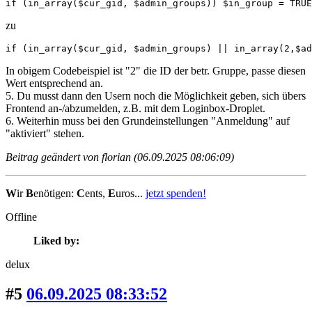
if (in_array($cur_gid, $admin_groups)) $in_group = TRUE
zu
if (in_array($cur_gid, $admin_groups) || in_array(2,$ad
In obigem Codebeispiel ist "2" die ID der betr. Gruppe, passe diesen
Wert entsprechend an.
5. Du musst dann den Usern noch die Möglichkeit geben, sich übers
Frontend an-/abzumelden, z.B. mit dem Loginbox-Droplet.
6. Weiterhin muss bei den Grundeinstellungen "Anmeldung" auf
"aktiviert" stehen.
Beitrag geändert von florian (06.09.2025 08:06:09)
W
ir
B
enötigen:
C
ents,
E
uros...
jetzt spenden!
Offline
Liked by:
delux
#5
06.09.2025 08:33:52