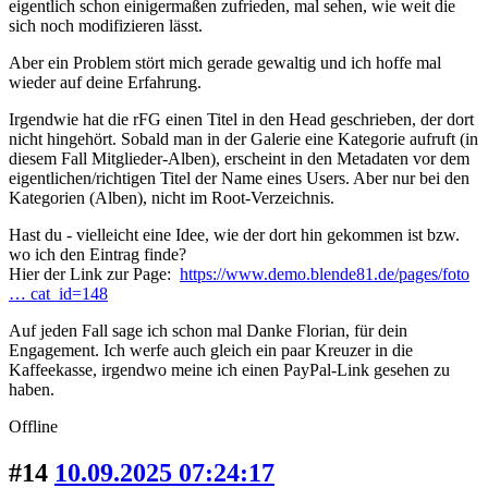
eigentlich schon einigermaßen zufrieden, mal sehen, wie weit die
sich noch modifizieren lässt.
Aber ein Problem stört mich gerade gewaltig und ich hoffe mal
wieder auf deine Erfahrung.
Irgendwie hat die rFG einen Titel in den Head geschrieben, der dort
nicht hingehört. Sobald man in der Galerie eine Kategorie aufruft (in
diesem Fall Mitglieder-Alben), erscheint in den Metadaten vor dem
eigentlichen/richtigen Titel der Name eines Users. Aber nur bei den
Kategorien (Alben), nicht im Root-Verzeichnis.
Hast du - vielleicht eine Idee, wie der dort hin gekommen ist bzw.
wo ich den Eintrag finde?
Hier der Link zur Page:
https://www.demo.blende81.de/pages/foto
… cat_id=148
Auf jeden Fall sage ich schon mal Danke Florian, für dein
Engagement. Ich werfe auch gleich ein paar Kreuzer in die
Kaffeekasse, irgendwo meine ich einen PayPal-Link gesehen zu
haben.
Offline
#14
10.09.2025 07:24:17