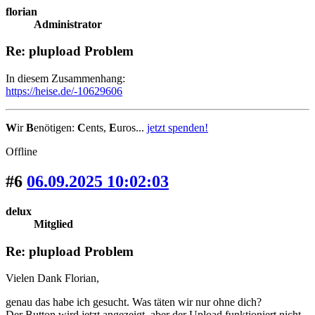
florian
Administrator
Re: plupload Problem
In diesem Zusammenhang:
https://heise.de/-10629606
W
ir
B
enötigen:
C
ents,
E
uros...
jetzt spenden!
Offline
#6
06.09.2025 10:02:03
delux
Mitglied
Re: plupload Problem
Vielen Dank Florian,
genau das habe ich gesucht. Was täten wir nur ohne dich?
Der Button wird jetzt angezeigt, aber der Upload funktioniert nicht