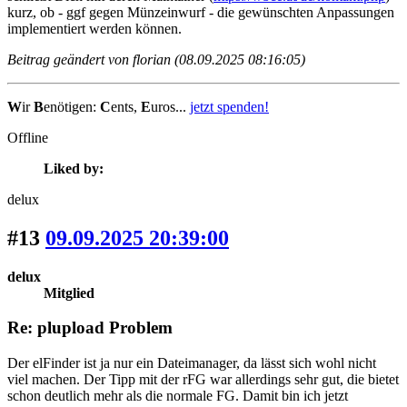
kurz, ob - ggf gegen Münzeinwurf - die gewünschten Anpassungen
implementiert werden können.
Beitrag geändert von florian (08.09.2025 08:16:05)
W
ir
B
enötigen:
C
ents,
E
uros...
jetzt spenden!
Offline
Liked by:
delux
#13
09.09.2025 20:39:00
delux
Mitglied
Re: plupload Problem
Der elFinder ist ja nur ein Dateimanager, da lässt sich wohl nicht
viel machen. Der Tipp mit der rFG war allerdings sehr gut, die bietet
schon deutlich mehr als die normale FG. Damit bin ich jetzt