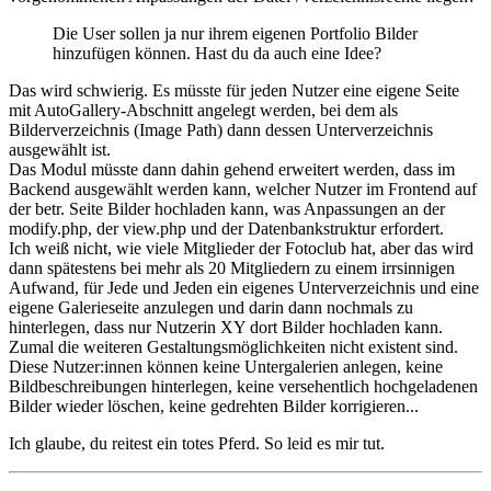
Die User sollen ja nur ihrem eigenen Portfolio Bilder
hinzufügen können. Hast du da auch eine Idee?
Das wird schwierig. Es müsste für jeden Nutzer eine eigene Seite
mit AutoGallery-Abschnitt angelegt werden, bei dem als
Bilderverzeichnis (Image Path) dann dessen Unterverzeichnis
ausgewählt ist.
Das Modul müsste dann dahin gehend erweitert werden, dass im
Backend ausgewählt werden kann, welcher Nutzer im Frontend auf
der betr. Seite Bilder hochladen kann, was Anpassungen an der
modify.php, der view.php und der Datenbankstruktur erfordert.
Ich weiß nicht, wie viele Mitglieder der Fotoclub hat, aber das wird
dann spätestens bei mehr als 20 Mitgliedern zu einem irrsinnigen
Aufwand, für Jede und Jeden ein eigenes Unterverzeichnis und eine
eigene Galerieseite anzulegen und darin dann nochmals zu
hinterlegen, dass nur Nutzerin XY dort Bilder hochladen kann.
Zumal die weiteren Gestaltungsmöglichkeiten nicht existent sind.
Diese Nutzer:innen können keine Untergalerien anlegen, keine
Bildbeschreibungen hinterlegen, keine versehentlich hochgeladenen
Bilder wieder löschen, keine gedrehten Bilder korrigieren...
Ich glaube, du reitest ein totes Pferd. So leid es mir tut.