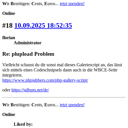
W
ir
B
enötigen:
C
ents,
E
uros...
jetzt spenden!
Online
#18
10.09.2025 18:52:35
florian
Administrator
Re: plupload Problem
Vielleicht schaust du dir sonst mal dieses Galeriescript an, das lässt
sich mittels eines Codeschnipsels dann auch in die WBCE-Seite
integrieren.
https://www.phpjabbers.com/php-gallery-script/
oder
https://jalbum.net/de/
W
ir
B
enötigen:
C
ents,
E
uros...
jetzt spenden!
Online
Liked by: