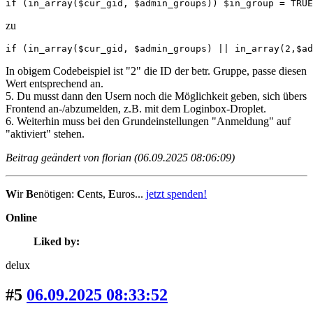
if (in_array($cur_gid, $admin_groups)) $in_group = TRUE
zu
if (in_array($cur_gid, $admin_groups) || in_array(2,$ad
In obigem Codebeispiel ist "2" die ID der betr. Gruppe, passe diesen
Wert entsprechend an.
5. Du musst dann den Usern noch die Möglichkeit geben, sich übers
Frontend an-/abzumelden, z.B. mit dem Loginbox-Droplet.
6. Weiterhin muss bei den Grundeinstellungen "Anmeldung" auf
"aktiviert" stehen.
Beitrag geändert von florian (06.09.2025 08:06:09)
W
ir
B
enötigen:
C
ents,
E
uros...
jetzt spenden!
Online
Liked by:
delux
#5
06.09.2025 08:33:52