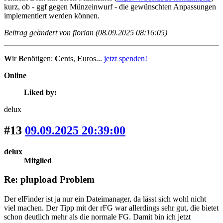
kurz, ob - ggf gegen Münzeinwurf - die gewünschten Anpassungen
implementiert werden können.
Beitrag geändert von florian (08.09.2025 08:16:05)
W
ir
B
enötigen:
C
ents,
E
uros...
jetzt spenden!
Online
Liked by:
delux
#13
09.09.2025 20:39:00
delux
Mitglied
Re: plupload Problem
Der elFinder ist ja nur ein Dateimanager, da lässt sich wohl nicht
viel machen. Der Tipp mit der rFG war allerdings sehr gut, die bietet
schon deutlich mehr als die normale FG. Damit bin ich jetzt