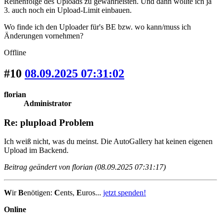
Reihenfolge des Uploads zu gewährleisten. Und dann wollte ich ja
3. auch noch ein Upload-Limit einbauen.
Wo finde ich den Uploader für's BE bzw. wo kann/muss ich
Änderungen vornehmen?
Offline
#10
08.09.2025 07:31:02
florian
Administrator
Re: plupload Problem
Ich weiß nicht, was du meinst. Die AutoGallery hat keinen eigenen
Upload im Backend.
Beitrag geändert von florian (08.09.2025 07:31:17)
W
ir
B
enötigen:
C
ents,
E
uros...
jetzt spenden!
Online