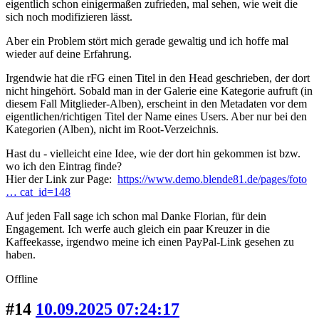
eigentlich schon einigermaßen zufrieden, mal sehen, wie weit die
sich noch modifizieren lässt.
Aber ein Problem stört mich gerade gewaltig und ich hoffe mal
wieder auf deine Erfahrung.
Irgendwie hat die rFG einen Titel in den Head geschrieben, der dort
nicht hingehört. Sobald man in der Galerie eine Kategorie aufruft (in
diesem Fall Mitglieder-Alben), erscheint in den Metadaten vor dem
eigentlichen/richtigen Titel der Name eines Users. Aber nur bei den
Kategorien (Alben), nicht im Root-Verzeichnis.
Hast du - vielleicht eine Idee, wie der dort hin gekommen ist bzw.
wo ich den Eintrag finde?
Hier der Link zur Page:
https://www.demo.blende81.de/pages/foto
… cat_id=148
Auf jeden Fall sage ich schon mal Danke Florian, für dein
Engagement. Ich werfe auch gleich ein paar Kreuzer in die
Kaffeekasse, irgendwo meine ich einen PayPal-Link gesehen zu
haben.
Offline
#14
10.09.2025 07:24:17