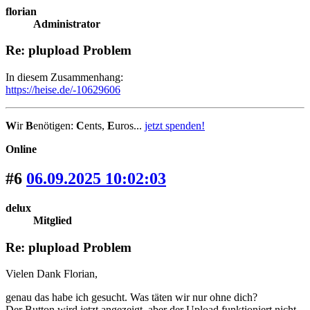
florian
Administrator
Re: plupload Problem
In diesem Zusammenhang:
https://heise.de/-10629606
W
ir
B
enötigen:
C
ents,
E
uros...
jetzt spenden!
Online
#6
06.09.2025 10:02:03
delux
Mitglied
Re: plupload Problem
Vielen Dank Florian,
genau das habe ich gesucht. Was täten wir nur ohne dich?
Der Button wird jetzt angezeigt, aber der Upload funktioniert nicht