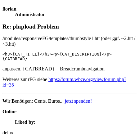
florian
Administrator
Re: plupload Problem
/modules/responsiveFG/templates/thumbstyle1.htt (oder ggf. ~2.htt /
~3.htt)
<h3>{CAT_TITLE}</h3><p>{CAT_DESCRIPTION}</p>

{CATBREAD}
anpassen. {CATBREAD} = Breadcrumbnavigation
Weiteres zur rFG siehe
https://forum.wbce.org/viewforum.php?
id=35
W
ir
B
enötigen:
C
ents,
E
uros...
jetzt spenden!
Online
Liked by:
delux