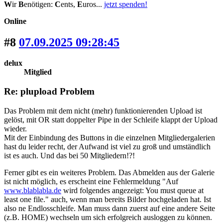
W
ir
B
enötigen:
C
ents,
E
uros...
jetzt spenden!
Online
#8
07.09.2025 09:28:45
delux
Mitglied
Re: plupload Problem
Das Problem mit dem nicht (mehr) funktionierenden Upload ist
gelöst, mit OR statt doppelter Pipe in der Schleife klappt der Upload
wieder.
Mit der Einbindung des Buttons in die einzelnen Mitgliedergalerien
hast du leider recht, der Aufwand ist viel zu groß und umständlich
ist es auch. Und das bei 50 Mitgliedern!?!
Ferner gibt es ein weiteres Problem. Das Abmelden aus der Galerie
ist nicht möglich, es erscheint eine Fehlermeldung "Auf
www.blablabla.de
wird folgendes angezeigt: You must queue at
least one file." auch, wenn man bereits Bilder hochgeladen hat. Ist
also ne Endlosschleife. Man muss dann zuerst auf eine andere Seite
(z.B. HOME) wechseln um sich erfolgreich ausloggen zu können.