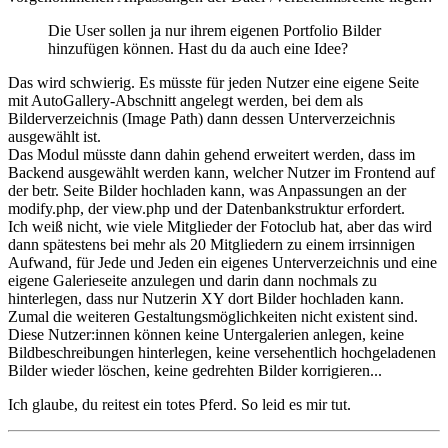
Die User sollen ja nur ihrem eigenen Portfolio Bilder
hinzufügen können. Hast du da auch eine Idee?
Das wird schwierig. Es müsste für jeden Nutzer eine eigene Seite
mit AutoGallery-Abschnitt angelegt werden, bei dem als
Bilderverzeichnis (Image Path) dann dessen Unterverzeichnis
ausgewählt ist.
Das Modul müsste dann dahin gehend erweitert werden, dass im
Backend ausgewählt werden kann, welcher Nutzer im Frontend auf
der betr. Seite Bilder hochladen kann, was Anpassungen an der
modify.php, der view.php und der Datenbankstruktur erfordert.
Ich weiß nicht, wie viele Mitglieder der Fotoclub hat, aber das wird
dann spätestens bei mehr als 20 Mitgliedern zu einem irrsinnigen
Aufwand, für Jede und Jeden ein eigenes Unterverzeichnis und eine
eigene Galerieseite anzulegen und darin dann nochmals zu
hinterlegen, dass nur Nutzerin XY dort Bilder hochladen kann.
Zumal die weiteren Gestaltungsmöglichkeiten nicht existent sind.
Diese Nutzer:innen können keine Untergalerien anlegen, keine
Bildbeschreibungen hinterlegen, keine versehentlich hochgeladenen
Bilder wieder löschen, keine gedrehten Bilder korrigieren...
Ich glaube, du reitest ein totes Pferd. So leid es mir tut.