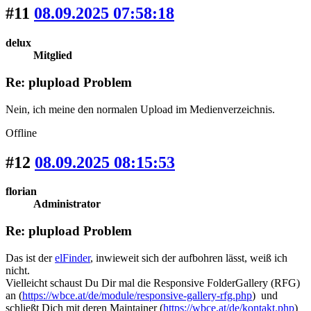
#11
08.09.2025 07:58:18
delux
Mitglied
Re: plupload Problem
Nein, ich meine den normalen Upload im Medienverzeichnis.
Offline
#12
08.09.2025 08:15:53
florian
Administrator
Re: plupload Problem
Das ist der
elFinder
, inwieweit sich der aufbohren lässt, weiß ich
nicht.
Vielleicht schaust Du Dir mal die Responsive FolderGallery (RFG)
an (
https://wbce.at/de/module/responsive-gallery-rfg.php
) und
schließt Dich mit deren Maintainer (
https://wbce.at/de/kontakt.php
)