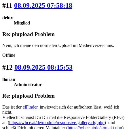
#11
08.09.2025 07:58:18
delux
Mitglied
Re: plupload Problem
Nein, ich meine den normalen Upload im Medienverzeichnis.
Offline
#12
08.09.2025 08:15:53
florian
Administrator
Re: plupload Problem
Das ist der
elFinder
, inwieweit sich der aufbohren lässt, weiß ich
nicht.
Vielleicht schaust Du Dir mal die Responsive FolderGallery (RFG)
an (
https://wbce.at/de/module/responsive-gallery-rfg.php
) und
schließt Dich mit deren Maintainer (
https://wbce.at/de/kontakt.php
)