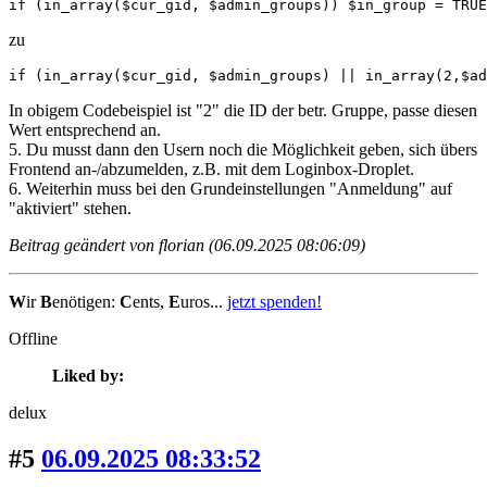
if (in_array($cur_gid, $admin_groups)) $in_group = TRUE
zu
if (in_array($cur_gid, $admin_groups) || in_array(2,$ad
In obigem Codebeispiel ist "2" die ID der betr. Gruppe, passe diesen
Wert entsprechend an.
5. Du musst dann den Usern noch die Möglichkeit geben, sich übers
Frontend an-/abzumelden, z.B. mit dem Loginbox-Droplet.
6. Weiterhin muss bei den Grundeinstellungen "Anmeldung" auf
"aktiviert" stehen.
Beitrag geändert von florian (06.09.2025 08:06:09)
W
ir
B
enötigen:
C
ents,
E
uros...
jetzt spenden!
Offline
Liked by:
delux
#5
06.09.2025 08:33:52