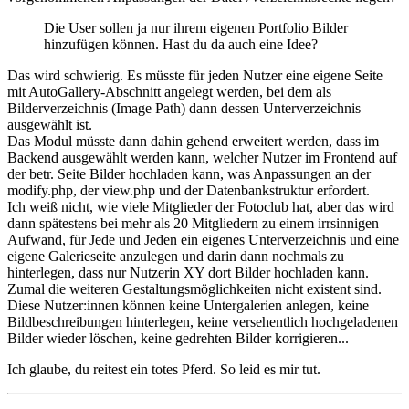
Die User sollen ja nur ihrem eigenen Portfolio Bilder
hinzufügen können. Hast du da auch eine Idee?
Das wird schwierig. Es müsste für jeden Nutzer eine eigene Seite
mit AutoGallery-Abschnitt angelegt werden, bei dem als
Bilderverzeichnis (Image Path) dann dessen Unterverzeichnis
ausgewählt ist.
Das Modul müsste dann dahin gehend erweitert werden, dass im
Backend ausgewählt werden kann, welcher Nutzer im Frontend auf
der betr. Seite Bilder hochladen kann, was Anpassungen an der
modify.php, der view.php und der Datenbankstruktur erfordert.
Ich weiß nicht, wie viele Mitglieder der Fotoclub hat, aber das wird
dann spätestens bei mehr als 20 Mitgliedern zu einem irrsinnigen
Aufwand, für Jede und Jeden ein eigenes Unterverzeichnis und eine
eigene Galerieseite anzulegen und darin dann nochmals zu
hinterlegen, dass nur Nutzerin XY dort Bilder hochladen kann.
Zumal die weiteren Gestaltungsmöglichkeiten nicht existent sind.
Diese Nutzer:innen können keine Untergalerien anlegen, keine
Bildbeschreibungen hinterlegen, keine versehentlich hochgeladenen
Bilder wieder löschen, keine gedrehten Bilder korrigieren...
Ich glaube, du reitest ein totes Pferd. So leid es mir tut.