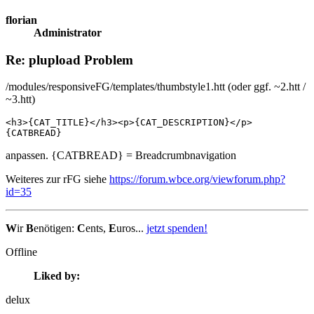
florian
Administrator
Re: plupload Problem
/modules/responsiveFG/templates/thumbstyle1.htt (oder ggf. ~2.htt /
~3.htt)
<h3>{CAT_TITLE}</h3><p>{CAT_DESCRIPTION}</p>

{CATBREAD}
anpassen. {CATBREAD} = Breadcrumbnavigation
Weiteres zur rFG siehe
https://forum.wbce.org/viewforum.php?
id=35
W
ir
B
enötigen:
C
ents,
E
uros...
jetzt spenden!
Offline
Liked by:
delux