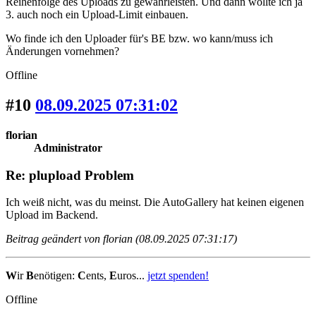
Reihenfolge des Uploads zu gewährleisten. Und dann wollte ich ja
3. auch noch ein Upload-Limit einbauen.
Wo finde ich den Uploader für's BE bzw. wo kann/muss ich
Änderungen vornehmen?
Offline
#10
08.09.2025 07:31:02
florian
Administrator
Re: plupload Problem
Ich weiß nicht, was du meinst. Die AutoGallery hat keinen eigenen
Upload im Backend.
Beitrag geändert von florian (08.09.2025 07:31:17)
W
ir
B
enötigen:
C
ents,
E
uros...
jetzt spenden!
Offline