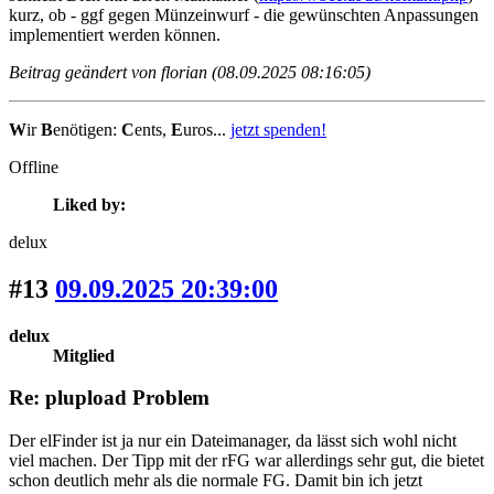
kurz, ob - ggf gegen Münzeinwurf - die gewünschten Anpassungen
implementiert werden können.
Beitrag geändert von florian (08.09.2025 08:16:05)
W
ir
B
enötigen:
C
ents,
E
uros...
jetzt spenden!
Offline
Liked by:
delux
#13
09.09.2025 20:39:00
delux
Mitglied
Re: plupload Problem
Der elFinder ist ja nur ein Dateimanager, da lässt sich wohl nicht
viel machen. Der Tipp mit der rFG war allerdings sehr gut, die bietet
schon deutlich mehr als die normale FG. Damit bin ich jetzt