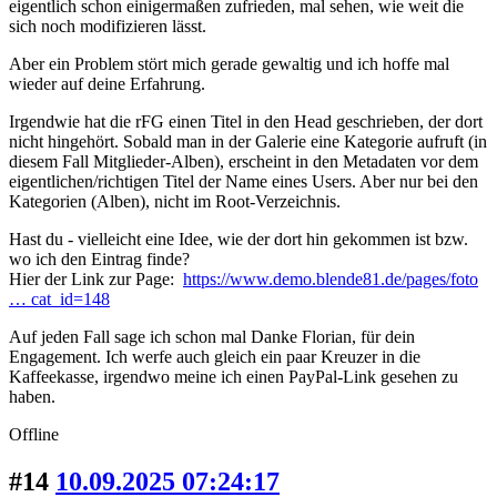
eigentlich schon einigermaßen zufrieden, mal sehen, wie weit die
sich noch modifizieren lässt.
Aber ein Problem stört mich gerade gewaltig und ich hoffe mal
wieder auf deine Erfahrung.
Irgendwie hat die rFG einen Titel in den Head geschrieben, der dort
nicht hingehört. Sobald man in der Galerie eine Kategorie aufruft (in
diesem Fall Mitglieder-Alben), erscheint in den Metadaten vor dem
eigentlichen/richtigen Titel der Name eines Users. Aber nur bei den
Kategorien (Alben), nicht im Root-Verzeichnis.
Hast du - vielleicht eine Idee, wie der dort hin gekommen ist bzw.
wo ich den Eintrag finde?
Hier der Link zur Page:
https://www.demo.blende81.de/pages/foto
… cat_id=148
Auf jeden Fall sage ich schon mal Danke Florian, für dein
Engagement. Ich werfe auch gleich ein paar Kreuzer in die
Kaffeekasse, irgendwo meine ich einen PayPal-Link gesehen zu
haben.
Offline
#14
10.09.2025 07:24:17