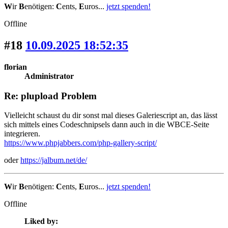
W
ir
B
enötigen:
C
ents,
E
uros...
jetzt spenden!
Offline
#18
10.09.2025 18:52:35
florian
Administrator
Re: plupload Problem
Vielleicht schaust du dir sonst mal dieses Galeriescript an, das lässt
sich mittels eines Codeschnipsels dann auch in die WBCE-Seite
integrieren.
https://www.phpjabbers.com/php-gallery-script/
oder
https://jalbum.net/de/
W
ir
B
enötigen:
C
ents,
E
uros...
jetzt spenden!
Offline
Liked by: