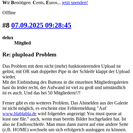
W
ir
B
enötigen:
C
ents,
E
uros...
jetzt spenden!
Offline
#8
07.09.2025 09:28:45
delux
Mitglied
Re: plupload Problem
Das Problem mit dem nicht (mehr) funktionierenden Upload ist
gelöst, mit OR statt doppelter Pipe in der Schleife klappt der Upload
wieder.
Mit der Einbindung des Buttons in die einzelnen Mitgliedergalerien
hast du leider recht, der Aufwand ist viel zu groß und umständlich
ist es auch. Und das bei 50 Mitgliedern!?!
Ferner gibt es ein weiteres Problem. Das Abmelden aus der Galerie
ist nicht möglich, es erscheint eine Fehlermeldung "Auf
www.blablabla.de
wird folgendes angezeigt: You must queue at
least one file." auch, wenn man bereits Bilder hochgeladen hat. Ist
also ne Endlosschleife. Man muss dann zuerst auf eine andere Seite
(z.B. HOME) wechseln um sich erfolgreich ausloggen zu können.