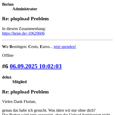
florian
Administrator
Re: plupload Problem
In diesem Zusammenhang:
https://heise.de/-10629606
W
ir
B
enötigen:
C
ents,
E
uros...
jetzt spenden!
Offline
#6
06.09.2025 10:02:03
delux
Mitglied
Re: plupload Problem
Vielen Dank Florian,
genau das habe ich gesucht. Was täten wir nur ohne dich?
Der Button wird jetzt angezeigt, aber der Upload funktioniert nicht