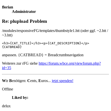
florian
Administrator
Re: plupload Problem
/modules/responsiveFG/templates/thumbstyle1.htt (oder ggf. ~2.htt /
~3.htt)
<h3>{CAT_TITLE}</h3><p>{CAT_DESCRIPTION}</p>

{CATBREAD}
anpassen. {CATBREAD} = Breadcrumbnavigation
Weiteres zur rFG siehe
https://forum.wbce.org/viewforum.php?
id=35
W
ir
B
enötigen:
C
ents,
E
uros...
jetzt spenden!
Offline
Liked by:
delux