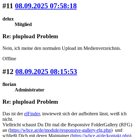
#11
08.09.2025 07:58:18
delux
Mitglied
Re: plupload Problem
Nein, ich meine den normalen Upload im Medienverzeichnis.
Offline
#12
08.09.2025 08:15:53
florian
Administrator
Re: plupload Problem
Das ist der
elFinder
, inwieweit sich der aufbohren lässt, weiß ich
nicht.
Vielleicht schaust Du Dir mal die Responsive FolderGallery (RFG)
an (
https://wbce.at/de/module/responsive-gallery-rfg.php
) und
schließt Dich mit deren Maintainer (
https://wbce.at/de/kontakt.php
)