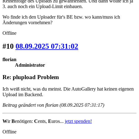
Reihenfolge des Uploads zu gewährleisten. Und dann wollte ich ja
3. auch noch ein Upload-Limit einbauen.
Wo finde ich den Uploader für's BE bzw. wo kann/muss ich
Änderungen vornehmen?
Offline
#10
08.09.2025 07:31:02
florian
Administrator
Re: plupload Problem
Ich weiß nicht, was du meinst. Die AutoGallery hat keinen eigenen
Upload im Backend.
Beitrag geändert von florian (08.09.2025 07:31:17)
W
ir
B
enötigen:
C
ents,
E
uros...
jetzt spenden!
Offline