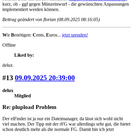
kurz, ob - ggf gegen Münzeinwurf - die gewünschten Anpassungen
implementiert werden können.
Beitrag geändert von florian (08.09.2025 08:16:05)
W
ir
B
enötigen:
C
ents,
E
uros...
jetzt spenden!
Offline
Liked by:
delux
#13
09.09.2025 20:39:00
delux
Mitglied
Re: plupload Problem
Der elFinder ist ja nur ein Dateimanager, da lässt sich wohl nicht
viel machen. Der Tipp mit der rFG war allerdings sehr gut, die bietet
schon deutlich mehr als die normale FG. Damit bin ich jetzt