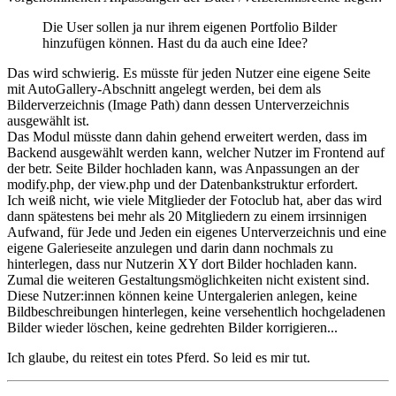
Die User sollen ja nur ihrem eigenen Portfolio Bilder
hinzufügen können. Hast du da auch eine Idee?
Das wird schwierig. Es müsste für jeden Nutzer eine eigene Seite
mit AutoGallery-Abschnitt angelegt werden, bei dem als
Bilderverzeichnis (Image Path) dann dessen Unterverzeichnis
ausgewählt ist.
Das Modul müsste dann dahin gehend erweitert werden, dass im
Backend ausgewählt werden kann, welcher Nutzer im Frontend auf
der betr. Seite Bilder hochladen kann, was Anpassungen an der
modify.php, der view.php und der Datenbankstruktur erfordert.
Ich weiß nicht, wie viele Mitglieder der Fotoclub hat, aber das wird
dann spätestens bei mehr als 20 Mitgliedern zu einem irrsinnigen
Aufwand, für Jede und Jeden ein eigenes Unterverzeichnis und eine
eigene Galerieseite anzulegen und darin dann nochmals zu
hinterlegen, dass nur Nutzerin XY dort Bilder hochladen kann.
Zumal die weiteren Gestaltungsmöglichkeiten nicht existent sind.
Diese Nutzer:innen können keine Untergalerien anlegen, keine
Bildbeschreibungen hinterlegen, keine versehentlich hochgeladenen
Bilder wieder löschen, keine gedrehten Bilder korrigieren...
Ich glaube, du reitest ein totes Pferd. So leid es mir tut.