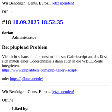
W
ir
B
enötigen:
C
ents,
E
uros...
jetzt spenden!
Offline
#18
10.09.2025 18:52:35
florian
Administrator
Re: plupload Problem
Vielleicht schaust du dir sonst mal dieses Galeriescript an, das lässt
sich mittels eines Codeschnipsels dann auch in die WBCE-Seite
integrieren.
https://www.phpjabbers.com/php-gallery-script/
oder
https://jalbum.net/de/
W
ir
B
enötigen:
C
ents,
E
uros...
jetzt spenden!
Offline
Liked by: