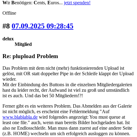
W
ir
B
enötigen:
C
ents,
E
uros...
jetzt spenden!
Offline
#8
07.09.2025 09:28:45
delux
Mitglied
Re: plupload Problem
Das Problem mit dem nicht (mehr) funktionierenden Upload ist
gelöst, mit OR statt doppelter Pipe in der Schleife klappt der Upload
wieder.
Mit der Einbindung des Buttons in die einzelnen Mitgliedergalerien
hast du leider recht, der Aufwand ist viel zu groß und umständlich
ist es auch. Und das bei 50 Mitgliedern!?!
Ferner gibt es ein weiteres Problem. Das Abmelden aus der Galerie
ist nicht möglich, es erscheint eine Fehlermeldung "Auf
www.blablabla.de
wird folgendes angezeigt: You must queue at
least one file." auch, wenn man bereits Bilder hochgeladen hat. Ist
also ne Endlosschleife. Man muss dann zuerst auf eine andere Seite
(z.B. HOME) wechseln um sich erfolgreich ausloggen zu können.