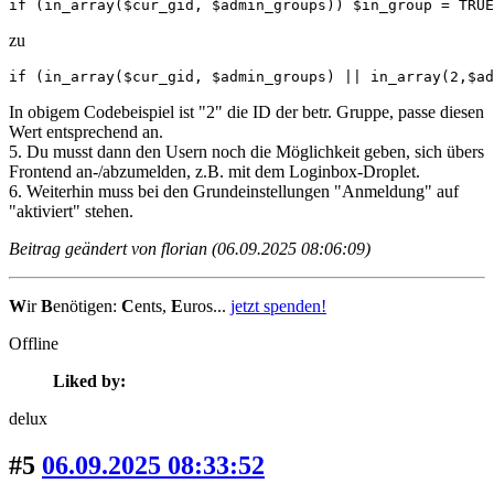
if (in_array($cur_gid, $admin_groups)) $in_group = TRUE
zu
if (in_array($cur_gid, $admin_groups) || in_array(2,$ad
In obigem Codebeispiel ist "2" die ID der betr. Gruppe, passe diesen
Wert entsprechend an.
5. Du musst dann den Usern noch die Möglichkeit geben, sich übers
Frontend an-/abzumelden, z.B. mit dem Loginbox-Droplet.
6. Weiterhin muss bei den Grundeinstellungen "Anmeldung" auf
"aktiviert" stehen.
Beitrag geändert von florian (06.09.2025 08:06:09)
W
ir
B
enötigen:
C
ents,
E
uros...
jetzt spenden!
Offline
Liked by:
delux
#5
06.09.2025 08:33:52