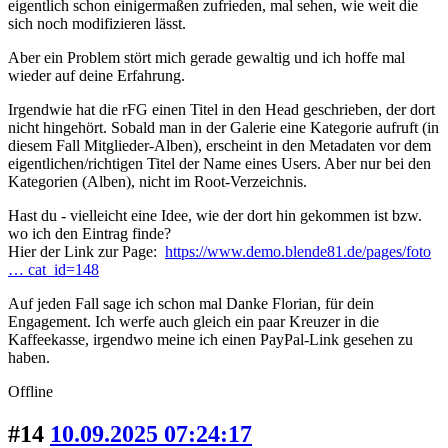
eigentlich schon einigermaßen zufrieden, mal sehen, wie weit die
sich noch modifizieren lässt.
Aber ein Problem stört mich gerade gewaltig und ich hoffe mal
wieder auf deine Erfahrung.
Irgendwie hat die rFG einen Titel in den Head geschrieben, der dort
nicht hingehört. Sobald man in der Galerie eine Kategorie aufruft (in
diesem Fall Mitglieder-Alben), erscheint in den Metadaten vor dem
eigentlichen/richtigen Titel der Name eines Users. Aber nur bei den
Kategorien (Alben), nicht im Root-Verzeichnis.
Hast du - vielleicht eine Idee, wie der dort hin gekommen ist bzw.
wo ich den Eintrag finde?
Hier der Link zur Page:
https://www.demo.blende81.de/pages/foto
… cat_id=148
Auf jeden Fall sage ich schon mal Danke Florian, für dein
Engagement. Ich werfe auch gleich ein paar Kreuzer in die
Kaffeekasse, irgendwo meine ich einen PayPal-Link gesehen zu
haben.
Offline
#14
10.09.2025 07:24:17