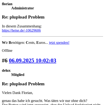
florian
Administrator
Re: plupload Problem
In diesem Zusammenhang:
https://heise.de/-10629606
W
ir
B
enötigen:
C
ents,
E
uros...
jetzt spenden!
Offline
#6
06.09.2025 10:02:03
delux
Mitglied
Re: plupload Problem
Vielen Dank Florian,
genau das habe ich gesucht. Was täten wir nur ohne dich?
Der Button wird jetzt angezeigt, aber der Upload funktioniert nicht