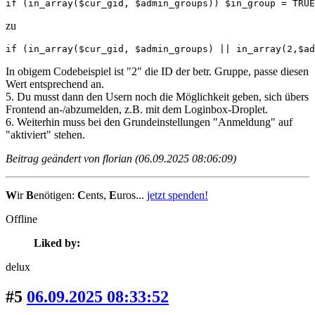
if (in_array($cur_gid, $admin_groups)) $in_group = TRUE
zu
if (in_array($cur_gid, $admin_groups) || in_array(2,$ad
In obigem Codebeispiel ist "2" die ID der betr. Gruppe, passe diesen
Wert entsprechend an.
5. Du musst dann den Usern noch die Möglichkeit geben, sich übers
Frontend an-/abzumelden, z.B. mit dem Loginbox-Droplet.
6. Weiterhin muss bei den Grundeinstellungen "Anmeldung" auf
"aktiviert" stehen.
Beitrag geändert von florian (06.09.2025 08:06:09)
W
ir
B
enötigen:
C
ents,
E
uros...
jetzt spenden!
Offline
Liked by:
delux
#5
06.09.2025 08:33:52