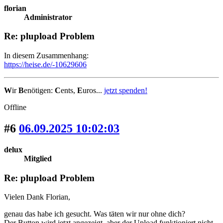
florian
Administrator
Re: plupload Problem
In diesem Zusammenhang:
https://heise.de/-10629606
W
ir
B
enötigen:
C
ents,
E
uros...
jetzt spenden!
Offline
#6
06.09.2025 10:02:03
delux
Mitglied
Re: plupload Problem
Vielen Dank Florian,
genau das habe ich gesucht. Was täten wir nur ohne dich?
Der Button wird jetzt angezeigt, aber der Upload funktioniert nicht