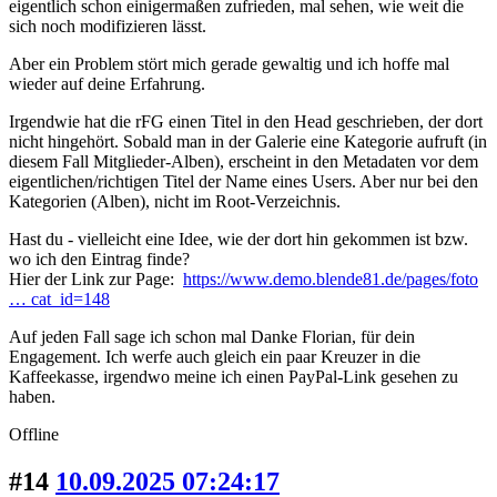
eigentlich schon einigermaßen zufrieden, mal sehen, wie weit die
sich noch modifizieren lässt.
Aber ein Problem stört mich gerade gewaltig und ich hoffe mal
wieder auf deine Erfahrung.
Irgendwie hat die rFG einen Titel in den Head geschrieben, der dort
nicht hingehört. Sobald man in der Galerie eine Kategorie aufruft (in
diesem Fall Mitglieder-Alben), erscheint in den Metadaten vor dem
eigentlichen/richtigen Titel der Name eines Users. Aber nur bei den
Kategorien (Alben), nicht im Root-Verzeichnis.
Hast du - vielleicht eine Idee, wie der dort hin gekommen ist bzw.
wo ich den Eintrag finde?
Hier der Link zur Page:
https://www.demo.blende81.de/pages/foto
… cat_id=148
Auf jeden Fall sage ich schon mal Danke Florian, für dein
Engagement. Ich werfe auch gleich ein paar Kreuzer in die
Kaffeekasse, irgendwo meine ich einen PayPal-Link gesehen zu
haben.
Offline
#14
10.09.2025 07:24:17