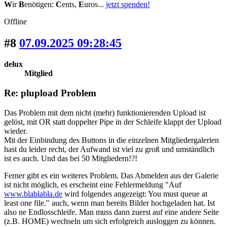
W
ir
B
enötigen:
C
ents,
E
uros...
jetzt spenden!
Offline
#8
07.09.2025 09:28:45
delux
Mitglied
Re: plupload Problem
Das Problem mit dem nicht (mehr) funktionierenden Upload ist
gelöst, mit OR statt doppelter Pipe in der Schleife klappt der Upload
wieder.
Mit der Einbindung des Buttons in die einzelnen Mitgliedergalerien
hast du leider recht, der Aufwand ist viel zu groß und umständlich
ist es auch. Und das bei 50 Mitgliedern!?!
Ferner gibt es ein weiteres Problem. Das Abmelden aus der Galerie
ist nicht möglich, es erscheint eine Fehlermeldung "Auf
www.blablabla.de
wird folgendes angezeigt: You must queue at
least one file." auch, wenn man bereits Bilder hochgeladen hat. Ist
also ne Endlosschleife. Man muss dann zuerst auf eine andere Seite
(z.B. HOME) wechseln um sich erfolgreich ausloggen zu können.