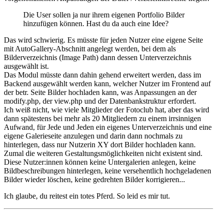
Die User sollen ja nur ihrem eigenen Portfolio Bilder
hinzufügen können. Hast du da auch eine Idee?
Das wird schwierig. Es müsste für jeden Nutzer eine eigene Seite
mit AutoGallery-Abschnitt angelegt werden, bei dem als
Bilderverzeichnis (Image Path) dann dessen Unterverzeichnis
ausgewählt ist.
Das Modul müsste dann dahin gehend erweitert werden, dass im
Backend ausgewählt werden kann, welcher Nutzer im Frontend auf
der betr. Seite Bilder hochladen kann, was Anpassungen an der
modify.php, der view.php und der Datenbankstruktur erfordert.
Ich weiß nicht, wie viele Mitglieder der Fotoclub hat, aber das wird
dann spätestens bei mehr als 20 Mitgliedern zu einem irrsinnigen
Aufwand, für Jede und Jeden ein eigenes Unterverzeichnis und eine
eigene Galerieseite anzulegen und darin dann nochmals zu
hinterlegen, dass nur Nutzerin XY dort Bilder hochladen kann.
Zumal die weiteren Gestaltungsmöglichkeiten nicht existent sind.
Diese Nutzer:innen können keine Untergalerien anlegen, keine
Bildbeschreibungen hinterlegen, keine versehentlich hochgeladenen
Bilder wieder löschen, keine gedrehten Bilder korrigieren...
Ich glaube, du reitest ein totes Pferd. So leid es mir tut.