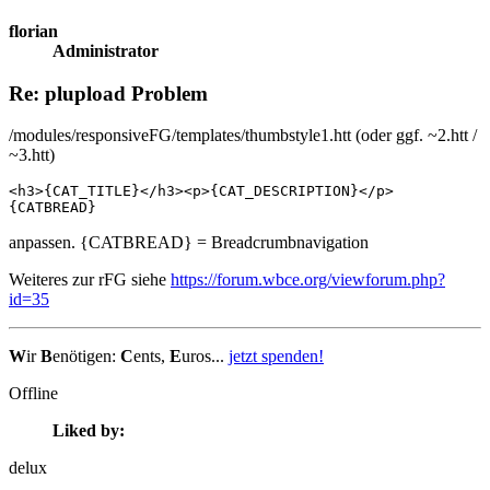
florian
Administrator
Re: plupload Problem
/modules/responsiveFG/templates/thumbstyle1.htt (oder ggf. ~2.htt /
~3.htt)
<h3>{CAT_TITLE}</h3><p>{CAT_DESCRIPTION}</p>

{CATBREAD}
anpassen. {CATBREAD} = Breadcrumbnavigation
Weiteres zur rFG siehe
https://forum.wbce.org/viewforum.php?
id=35
W
ir
B
enötigen:
C
ents,
E
uros...
jetzt spenden!
Offline
Liked by:
delux