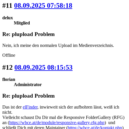
#11
08.09.2025 07:58:18
delux
Mitglied
Re: plupload Problem
Nein, ich meine den normalen Upload im Medienverzeichnis.
Offline
#12
08.09.2025 08:15:53
florian
Administrator
Re: plupload Problem
Das ist der
elFinder
, inwieweit sich der aufbohren lässt, weiß ich
nicht.
Vielleicht schaust Du Dir mal die Responsive FolderGallery (RFG)
an (
https://wbce.at/de/module/responsive-gallery-rfg.php
) und
schließt Dich mit deren Maintainer (
https://wbce.at/de/kontakt.php
)