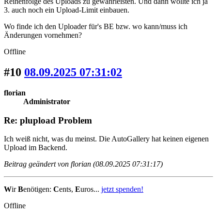
Reihenfolge des Uploads zu gewährleisten. Und dann wollte ich ja
3. auch noch ein Upload-Limit einbauen.
Wo finde ich den Uploader für's BE bzw. wo kann/muss ich
Änderungen vornehmen?
Offline
#10
08.09.2025 07:31:02
florian
Administrator
Re: plupload Problem
Ich weiß nicht, was du meinst. Die AutoGallery hat keinen eigenen
Upload im Backend.
Beitrag geändert von florian (08.09.2025 07:31:17)
W
ir
B
enötigen:
C
ents,
E
uros...
jetzt spenden!
Offline