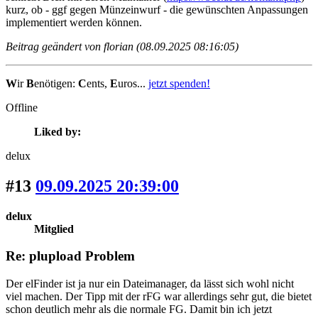
kurz, ob - ggf gegen Münzeinwurf - die gewünschten Anpassungen
implementiert werden können.
Beitrag geändert von florian (08.09.2025 08:16:05)
W
ir
B
enötigen:
C
ents,
E
uros...
jetzt spenden!
Offline
Liked by:
delux
#13
09.09.2025 20:39:00
delux
Mitglied
Re: plupload Problem
Der elFinder ist ja nur ein Dateimanager, da lässt sich wohl nicht
viel machen. Der Tipp mit der rFG war allerdings sehr gut, die bietet
schon deutlich mehr als die normale FG. Damit bin ich jetzt