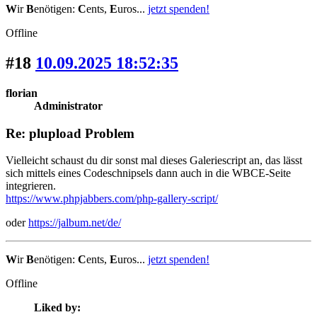
W
ir
B
enötigen:
C
ents,
E
uros...
jetzt spenden!
Offline
#18
10.09.2025 18:52:35
florian
Administrator
Re: plupload Problem
Vielleicht schaust du dir sonst mal dieses Galeriescript an, das lässt
sich mittels eines Codeschnipsels dann auch in die WBCE-Seite
integrieren.
https://www.phpjabbers.com/php-gallery-script/
oder
https://jalbum.net/de/
W
ir
B
enötigen:
C
ents,
E
uros...
jetzt spenden!
Offline
Liked by: