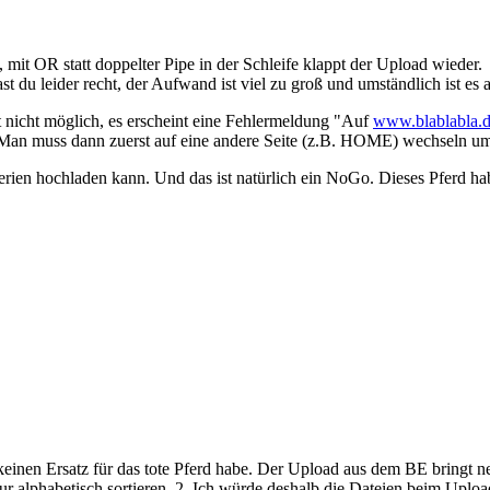
 mit OR statt doppelter Pipe in der Schleife klappt der Upload wieder.
st du leider recht, der Aufwand ist viel zu groß und umständlich ist es
t nicht möglich, es erscheint eine Fehlermeldung "Auf
www.blablabla.
. Man muss dann zuerst auf eine andere Seite (z.B. HOME) wechseln um
erien hochladen kann. Und das ist natürlich ein NoGo. Dieses Pferd ha
inen Ersatz für das tote Pferd habe. Der Upload aus dem BE bringt neu
nur alphabetisch sortieren. 2. Ich würde deshalb die Dateien beim Upl