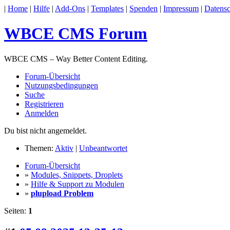
|
Home
|
Hilfe
|
Add-Ons
|
Templates
|
Spenden
|
Impressum
|
Datensc
WBCE CMS Forum
WBCE CMS – Way Better Content Editing.
Forum-Übersicht
Nutzungsbedingungen
Suche
Registrieren
Anmelden
Du bist nicht angemeldet.
Themen:
Aktiv
|
Unbeantwortet
Forum-Übersicht
»
Modules, Snippets, Droplets
»
Hilfe & Support zu Modulen
»
plupload Problem
Seiten:
1