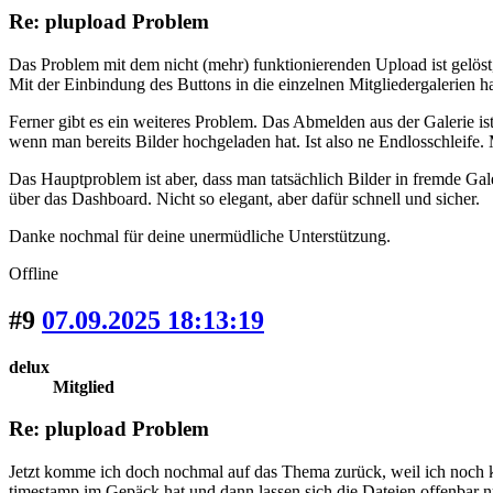
Re: plupload Problem
Das Problem mit dem nicht (mehr) funktionierenden Upload ist gelöst,
Mit der Einbindung des Buttons in die einzelnen Mitgliedergalerien ha
Ferner gibt es ein weiteres Problem. Das Abmelden aus der Galerie is
wenn man bereits Bilder hochgeladen hat. Ist also ne Endlosschleife
Das Hauptproblem ist aber, dass man tatsächlich Bilder in fremde Gal
über das Dashboard. Nicht so elegant, aber dafür schnell und sicher.
Danke nochmal für deine unermüdliche Unterstützung.
Offline
#9
07.09.2025 18:13:19
delux
Mitglied
Re: plupload Problem
Jetzt komme ich doch nochmal auf das Thema zurück, weil ich noch ke
timestamp im Gepäck hat und dann lassen sich die Dateien offenbar 