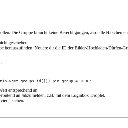
ollen. Die Gruppe braucht keine Berechtigungen, also alle Häkchen ent
nicht geschehen.
pe herauszufinden. Notiere dir die ID der Bilder-Hochladen-Dürfen-Gr
;
min->get_groups_id())) $in_group = TRUE;
 Wert entsprechend an.
 Frontend an-/abzumelden, z.B. mit dem Loginbox-Droplet.
iert" stehen.