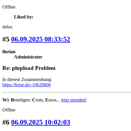
Offline
Liked by:
delux
#5
06.09.2025 08:33:52
florian
Administrator
Re: plupload Problem
In diesem Zusammenhang:
https://heise.de/-10629606
W
ir
B
enötigen:
C
ents,
E
uros...
jetzt spenden!
Offline
#6
06.09.2025 10:02:03