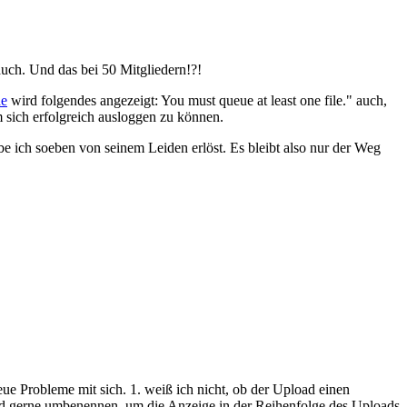
 auch. Und das bei 50 Mitgliedern!?!
de
wird folgendes angezeigt: You must queue at least one file." auch,
 sich erfolgreich ausloggen zu können.
be ich soeben von seinem Leiden erlöst. Es bleibt also nur der Weg
e Probleme mit sich. 1. weiß ich nicht, ob der Upload einen
oad gerne umbenennen, um die Anzeige in der Reihenfolge des Uploads