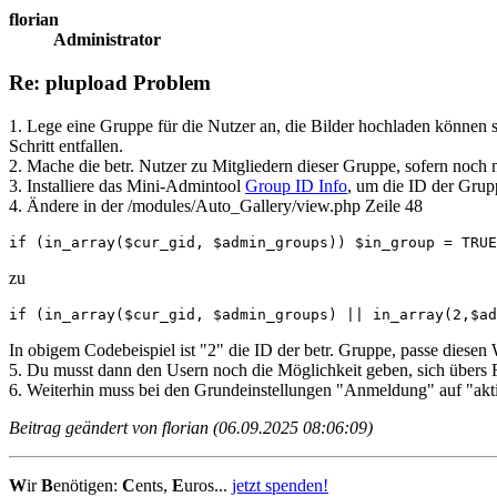
florian
Administrator
Re: plupload Problem
1. Lege eine Gruppe für die Nutzer an, die Bilder hochladen können s
Schritt entfallen.
2. Mache die betr. Nutzer zu Mitgliedern dieser Gruppe, sofern noch 
3. Installiere das Mini-Admintool
Group ID Info
, um die ID der Grup
4. Ändere in der /modules/Auto_Gallery/view.php Zeile 48
if (in_array($cur_gid, $admin_groups)) $in_group = TRUE
zu
if (in_array($cur_gid, $admin_groups) || in_array(2,$ad
In obigem Codebeispiel ist "2" die ID der betr. Gruppe, passe diesen
5. Du musst dann den Usern noch die Möglichkeit geben, sich übers
6. Weiterhin muss bei den Grundeinstellungen "Anmeldung" auf "aktiv
Beitrag geändert von florian (06.09.2025 08:06:09)
W
ir
B
enötigen:
C
ents,
E
uros...
jetzt spenden!