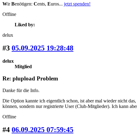
W
ir
B
enötigen:
C
ents,
E
uros...
jetzt spenden!
Offline
Liked by:
delux
#3
05.09.2025 19:28:48
delux
Mitglied
Re: plupload Problem
Danke für die Info.
Die Option kannte ich eigentlich schon, ist aber mal wieder nicht das
können, sondern nur registrierte User (Club-Mitglieder). Ich kann a
Offline
#4
06.09.2025 07:59:45