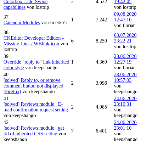
Colorbox - add Swipe
2
4.522
19:42:45
capabilities
von losttrip
von losttrip
09.08.2020
37
1
7.242
12:47:10
Calendar Modules
von freerk55
von florian
38
03.07.2020
CKEditor Developer Edition -
6
8.259
23:22:21
Missing Link / WBlink icon
von
von losttrip
losttrip
39
28.06.2020
Override “reply to“ link inherited
1
4.369
12:27:19
color style
von keepshango
von florian
40
28.06.2020
[solved] Reply to, or remove
10:57:03
2
3.996
comment button not displayed
von
(Firefox)
von keepshango
keepshango
41
24.06.2020
[solved] Reviews module : E-
23:10:31
2
4.085
mail confirmation request setting
von
von keepshango
keepshango
42
24.06.2020
[solved] Reviews module : get
23:01:10
7
6.401
rid of inherited CSS setting
von
von
keepshango
keepshango