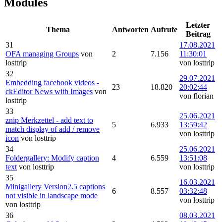
Modules
Letzter
Thema
Antworten
Aufrufe
Beitrag
31
17.08.2021
OFA managing Groups
von
2
7.156
11:30:01
losttrip
von losttrip
32
29.07.2021
Embedding facebook videos -
23
18.820
20:02:44
ckEditor News with Images
von
von florian
losttrip
33
25.06.2021
znip Merkzettel - add text to
5
6.933
13:59:42
match display of add / remove
von losttrip
icon
von losttrip
34
25.06.2021
Foldergallery: Modify caption
4
6.559
13:51:08
text
von losttrip
von losttrip
35
16.03.2021
Minigallery Version2.5 captions
6
8.557
03:32:48
not visible in landscape mode
von losttrip
von losttrip
36
08.03.2021