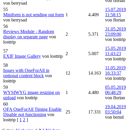
von florian
von berrysad
55
15.07.2019
Miniform is not sending out form
1
4.409
11:58:15
von berrysad
von florian
56
31.05.2019
Reviews Module - Random
2
5.371
23:09:00
display on separate page
von
von losttrip
losttrip
15.05.2019
57
2
5.007
11:43:23
EXIF Image Gallery
von losttrip
von losttrip
58
11.05.2019
Issues with OneForAll in
12
14.163
16:33:37
optional content block
von
von losttrip
losttrip
59
05.05.2019
WYSIWYG image resizing on
1
4.480
06:48:29
upload
von losttrip
von florian
60
19.04.2019
OFA OneForAll Timing Enable
25
17.331
03:50:04
Disable not functioning
von
von bernd
losttrip
[
1
2
]