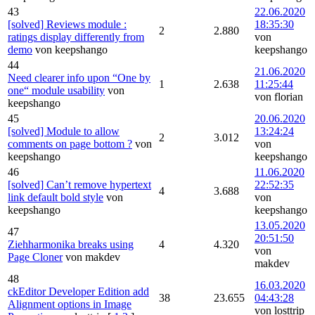
43
22.06.2020
[solved] Reviews module :
18:35:30
2
2.880
ratings display differently from
von
demo
von keepshango
keepshango
44
21.06.2020
Need clearer info upon “One by
1
2.638
11:25:44
one“ module usability
von
von florian
keepshango
45
20.06.2020
[solved] Module to allow
13:24:24
2
3.012
comments on page bottom ?
von
von
keepshango
keepshango
46
11.06.2020
[solved] Can’t remove hypertext
22:52:35
4
3.688
link default bold style
von
von
keepshango
keepshango
13.05.2020
47
20:51:50
Ziehharmonika breaks using
4
4.320
von
Page Cloner
von makdev
makdev
48
16.03.2020
ckEditor Developer Edition add
38
23.655
04:43:28
Alignment options in Image
von losttrip