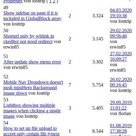
Properties
von losttrip
[
1
2
]
49
04.03.2020
Show sidebar on page if it is
2
3.324
19:10:38
included in GlobalBlock array
von losttrip
von losttrip
50
29.02.2020
Shorturl only by wblink in
09:56:46
2
3.145
ckeditor not good redirect
von
von
erwin85
erwin85
27.02.2020
51
16:09:27
After update show menu error
2
3.302
von
von erwin85
erwin85
52
26.02.2020
Mobile Nav Dropdown doesn't
7
5.754
00:16:45
push miniHero Background
von losttrip
image down
von losttrip
53
29.09.2019
Lightbox showing multiple
3
5.405
11:01:22
images when clicking a single
von florian
image
von losttrip
54
01.08.2019
How to set up file upload to
1
8.544
17:38:28
accept only certain file typess