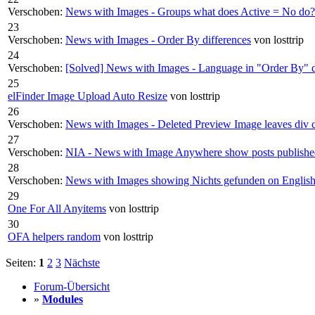
Verschoben:
News with Images - Groups what does Active = No do?
23
Verschoben:
News with Images - Order By differences
von losttrip
24
Verschoben:
[Solved] News with Images - Language in "Order By"
25
elFinder Image Upload Auto Resize
von losttrip
26
Verschoben:
News with Images - Deleted Preview Image leaves div 
27
Verschoben:
NIA - News with Image Anywhere show posts published
28
Verschoben:
News with Images showing Nichts gefunden on English 
29
One For All Anyitems
von losttrip
30
OFA helpers random
von losttrip
Seiten:
1
2
3
Nächste
Forum-Übersicht
»
Modules