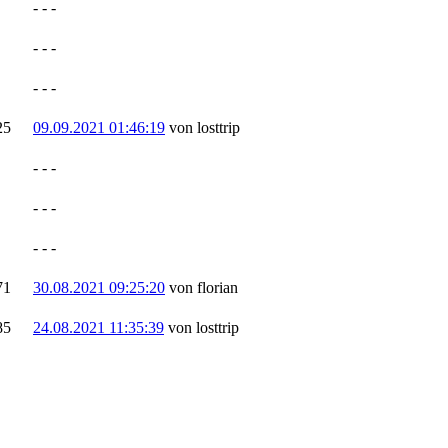
- - -
- - -
- - -
25
09.09.2021 01:46:19
von losttrip
- - -
- - -
- - -
71
30.08.2021 09:25:20
von florian
85
24.08.2021 11:35:39
von losttrip