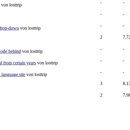
-
-
von losttrip
-
-
-
-
 drop-down
von losttrip
2
7.7
-
-
code behind
von losttrip
-
-
 from certain years
von losttrip
-
-
language site
von losttrip
3
8.1
2
7.9