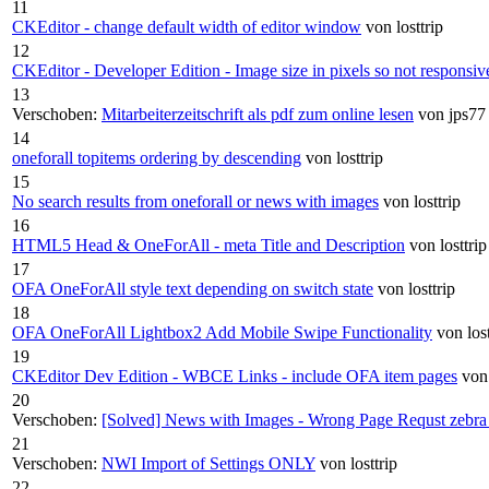
11
CKEditor - change default width of editor window
von losttrip
12
CKEditor - Developer Edition - Image size in pixels so not responsiv
13
Verschoben:
Mitarbeiterzeitschrift als pdf zum online lesen
von jps77
14
oneforall topitems ordering by descending
von losttrip
15
No search results from oneforall or news with images
von losttrip
16
HTML5 Head & OneForAll - meta Title and Description
von losttrip
17
OFA OneForAll style text depending on switch state
von losttrip
18
OFA OneForAll Lightbox2 Add Mobile Swipe Functionality
von lost
19
CKEditor Dev Edition - WBCE Links - include OFA item pages
von 
20
Verschoben:
[Solved] News with Images - Wrong Page Requst zebra_
21
Verschoben:
NWI Import of Settings ONLY
von losttrip
22