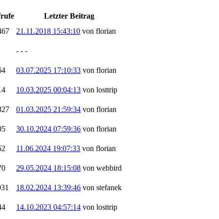
rufe
Letzter Beitrag
467
21.11.2018 15:43:10
von florian
- - -
64
03.07.2025 17:10:33
von florian
14
10.03.2025 00:04:13
von losttrip
827
01.03.2025 21:59:34
von florian
05
30.10.2024 07:59:36
von florian
52
11.06.2024 19:07:33
von florian
70
29.05.2024 18:15:08
von webbird
931
18.02.2024 13:39:46
von stefanek
44
14.10.2023 04:57:14
von losttrip