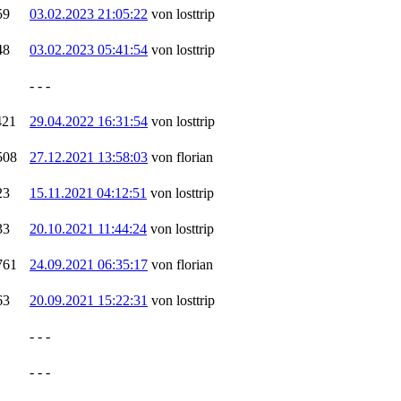
59
03.02.2023 21:05:22
von losttrip
48
03.02.2023 05:41:54
von losttrip
- - -
421
29.04.2022 16:31:54
von losttrip
508
27.12.2021 13:58:03
von florian
23
15.11.2021 04:12:51
von losttrip
33
20.10.2021 11:44:24
von losttrip
761
24.09.2021 06:35:17
von florian
63
20.09.2021 15:22:31
von losttrip
- - -
- - -