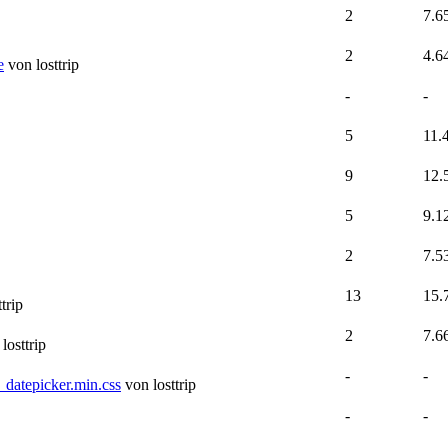
2
7.6
2
4.6
e
von losttrip
-
-
5
11.
9
12.
5
9.1
2
7.5
13
15.
trip
2
7.6
losttrip
-
-
datepicker.min.css
von losttrip
-
-