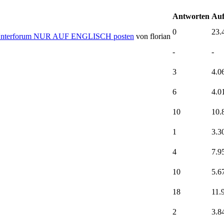
Antworten
Auf
0
23.
em Unterforum NUR AUF ENGLISCH posten
von florian
-
-
3
4.0
6
4.0
10
10.
1
3.3
4
7.9
10
5.6
18
11.
2
3.8