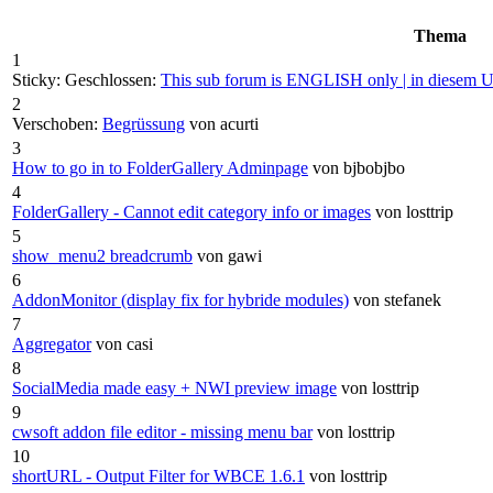
Thema
1
Sticky:
Geschlossen:
This sub forum is ENGLISH only | in dies
2
Verschoben:
Begrüssung
von acurti
3
How to go in to FolderGallery Adminpage
von bjbobjbo
4
FolderGallery - Cannot edit category info or images
von losttrip
5
show_menu2 breadcrumb
von gawi
6
AddonMonitor (display fix for hybride modules)
von stefanek
7
Aggregator
von casi
8
SocialMedia made easy + NWI preview image
von losttrip
9
cwsoft addon file editor - missing menu bar
von losttrip
10
shortURL - Output Filter for WBCE 1.6.1
von losttrip