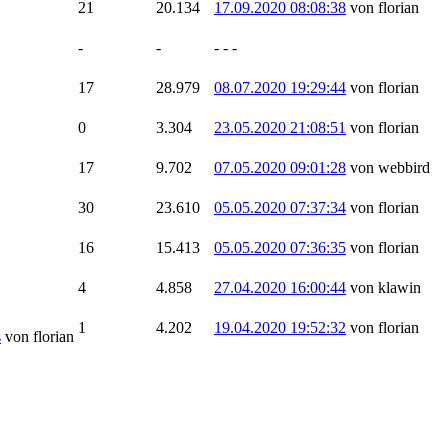
21
20.134
17.09.2020 08:08:38
von florian
-
-
- - -
17
28.979
08.07.2020 19:29:44
von florian
0
3.304
23.05.2020 21:08:51
von florian
17
9.702
07.05.2020 09:01:28
von webbird
30
23.610
05.05.2020 07:37:34
von florian
16
15.413
05.05.2020 07:36:35
von florian
4
4.858
27.04.2020 16:00:44
von klawin
1
4.202
19.04.2020 19:52:32
von florian
s
von florian