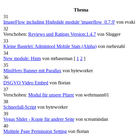
Thema
31
ImageFlow including Highslide module 'imageflow_0.7.9'
von evaki
32
Verschoben:
Reviews und Ratings Version:1.4.7
von Slugger
33
Kleine Bastelei: Admintool Mobile Stats (Alpha)
von ruebezahl
34
New module: Hints
von mrbaseman
[
1
2
]
35
MiniHero Banner mit Parallax
von byteworker
36
DSGVO Video Embed
von florian
37
Verschoben:
Modul für unsere Pfarre
von wehrmann01
38
Schneefall-Script
von byteworker
39
Vegas Slider - Kopie für andere Seite
von screamindan
40
Multiple Page Permission Setting
von florian