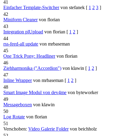
41
Einfacher Template-Switcher
von stefanek
[
1
2
3
]
42
Miniform Cleaner
von florian
43
Integration plUpload
von florian
[
1
2
]
44
rss-feed-all update
von mrbaseman
45
One Trick Pony: Headliner
von florian
46
Ziehharmonika ("Accordion")
von klawin
[
1
2
]
47
Inline Wrapper
von mrbaseman
[
1
2
]
48
Smart Image Modul von dev4me
von byteworker
49
Messageboxen
von klawin
50
Log Rotate
von florian
51
Verschoben:
Video Galerie Folder
von beichholz
52