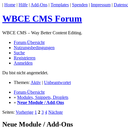
|
Home
|
Hilfe
|
Add-Ons
|
Templates
|
Spenden
|
Impressum
|
Datensc
WBCE CMS Forum
WBCE CMS – Way Better Content Editing.
Forum-Übersicht
Nutzungsbedingungen
Suche
Registrieren
Anmelden
Du bist nicht angemeldet.
Themen:
Aktiv
|
Unbeantwortet
Forum-Übersicht
»
Modules, Snippets, Droplets
»
Neue Module / Add-Ons
Seiten:
Vorherige
1
2
3
4
Nächste
Neue Module / Add-Ons