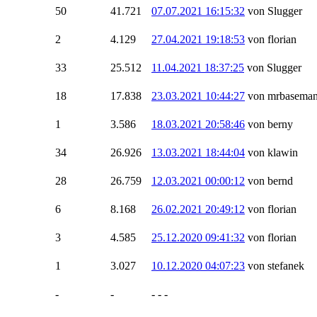
50
41.721
07.07.2021 16:15:32
von Slugger
2
4.129
27.04.2021 19:18:53
von florian
33
25.512
11.04.2021 18:37:25
von Slugger
18
17.838
23.03.2021 10:44:27
von mrbasema
1
3.586
18.03.2021 20:58:46
von berny
34
26.926
13.03.2021 18:44:04
von klawin
28
26.759
12.03.2021 00:00:12
von bernd
6
8.168
26.02.2021 20:49:12
von florian
3
4.585
25.12.2020 09:41:32
von florian
1
3.027
10.12.2020 04:07:23
von stefanek
-
-
- - -