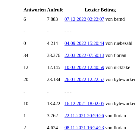
Antworten
Aufrufe
Letzter Beitrag
6
7.883
07.12.2022 02:22:07
von bernd
-
-
- - -
0
4.214
04.09.2022 15:20:44
von ruebezahl
34
38.376
22.03.2022 07:50:13
von florian
12
12.145
10.03.2022 12:40:59
von nickfake
20
23.134
26.01.2022 12:22:57
von byteworke
-
-
- - -
10
13.422
16.12.2021 18:02:05
von byteworke
1
3.762
22.11.2021 20:59:26
von florian
2
4.624
08.11.2021 16:24:23
von florian