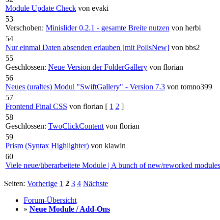
Module Update Check
von evaki
53
Verschoben:
Minislider 0.2.1 - gesamte Breite nutzen
von herbi
54
Nur einmal Daten absenden erlauben [mit PollsNew]
von bbs2
55
Geschlossen:
Neue Version der FolderGallery
von florian
56
Neues (uraltes) Modul "SwiftGallery" - Version 7.3
von tomno399
57
Frontend Final CSS
von florian
[
1
2
]
58
Geschlossen:
TwoClickContent
von florian
59
Prism (Syntax Highlighter)
von klawin
60
Viele neue/überarbeitete Module | A bunch of new/reworked module
Seiten:
Vorherige
1
2
3
4
Nächste
Forum-Übersicht
»
Neue Module / Add-Ons