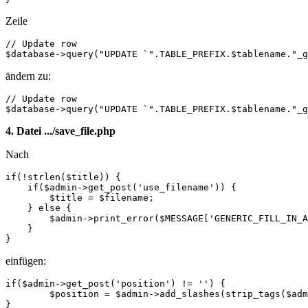
Zeile
// Update row

$database->query("UPDATE `".TABLE_PREFIX.$tablename."_g
ändern zu:
// Update row

$database->query("UPDATE `".TABLE_PREFIX.$tablename."_g
4. Datei .../save_file.php
Nach
if(!strlen($title)) {

    if($admin->get_post('use_filename')) {

        $title = $filename;

    } else {

        $admin->print_error($MESSAGE['GENERIC_FILL_IN_A
    }

}
einfügen:
if($admin->get_post('position') != '') {

	$position = $admin->add_slashes(strip_tags($admin->get_post('position')));

}