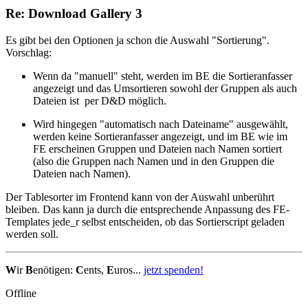
Re: Download Gallery 3
Es gibt bei den Optionen ja schon die Auswahl "Sortierung".
Vorschlag:
Wenn da "manuell" steht, werden im BE die Sortieranfasser
angezeigt und das Umsortieren sowohl der Gruppen als auch
Dateien ist per D&D möglich.
Wird hingegen "automatisch nach Dateiname" ausgewählt,
werden keine Sortieranfasser angezeigt, und im BE wie im
FE erscheinen Gruppen und Dateien nach Namen sortiert
(also die Gruppen nach Namen und in den Gruppen die
Dateien nach Namen).
Der Tablesorter im Frontend kann von der Auswahl unberührt
bleiben. Das kann ja durch die entsprechende Anpassung des FE-
Templates jede_r selbst entscheiden, ob das Sortierscript geladen
werden soll.
W
ir
B
enötigen:
C
ents,
E
uros...
jetzt spenden!
Offline