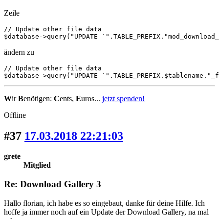
Zeile
// Update other file data

$database->query("UPDATE `".TABLE_PREFIX."mod_download_
ändern zu
// Update other file data

$database->query("UPDATE `".TABLE_PREFIX.$tablename."_f
W
ir
B
enötigen:
C
ents,
E
uros...
jetzt spenden!
Offline
#37
17.03.2018 22:21:03
grete
Mitglied
Re: Download Gallery 3
Hallo florian, ich habe es so eingebaut, danke für deine Hilfe. Ich
hoffe ja immer noch auf ein Update der Download Gallery, na mal