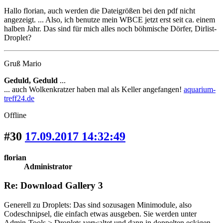
Hallo florian, auch werden die Dateigrößen bei den pdf nicht
angezeigt. ... Also, ich benutze mein WBCE jetzt erst seit ca. einem
halben Jahr. Das sind für mich alles noch böhmische Dörfer, Dirlist-
Droplet?
Gruß Mario
Geduld, Geduld
...
... auch Wolkenkratzer haben mal als Keller angefangen!
aquarium-
treff24.de
Offline
#30
17.09.2017 14:32:49
florian
Administrator
Re: Download Gallery 3
Generell zu Droplets: Das sind sozusagen Minimodule, also
Codeschnipsel, die einfach etwas ausgeben. Sie werden unter
Admin-Tools > Droplets verwaltet und dann in doppelten eckigen