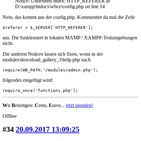
Notice: Undefined index: HTTP_REFERER in
D:\xampp\htdocs\wbce\config.php on line 14
Nein, das kommt aus der config.php. Kommentier da mal die Zeile
$referer = $_SERVER['HTTP_REFERER'];
aus. Die funktioniert in lokalen MAMP / XAMPP-Testumgebungen
nicht.
Die anderen Notices lassen sich fixen, wenn in der
modules\download_gallery_3\help.php nach
require(WB_PATH.'/modules/admin.php');
folgendes eingefügt wird:
require_once('functions.php');
W
ir
B
enötigen:
C
ents,
E
uros...
jetzt spenden!
Offline
#34
20.09.2017 13:09:25