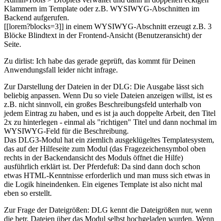
Klammern im Template oder z.B. WYSIWYG-Abschnitten im
Backend aufgerufen.
[[lorem?blocks=3]] in einem WYSIWYG-Abschnitt erzeugt z.B. 3
Blöcke Blindtext in der Frontend-Ansicht (Benutzeransicht) der
Seite.
Zu dirlist: Ich habe das gerade geprüft, das kommt für Deinen
Anwendungsfall leider nicht infrage.
Zur Darstellung der Dateien in der DLG: Die Ausgabe lässt sich
beliebig anpassen. Wenn Du so viele Dateien anzeigen willst, ist es
z.B. nicht sinnvoll, ein großes Beschreibungsfeld unterhalb von
jedem Eintrag zu haben, und es ist ja auch doppelte Arbeit, den Titel
2x zu hinterlegen - einmal als "richtigen" Titel und dann nochmal im
WYSIWYG-Feld für die Beschreibung.
Das DLG3-Modul hat ein ziemlich ausgeklügeltes Templatesystem,
das auf der Hilfeseite zum Modul (das Fragezeichensymbol oben
rechts in der Backendansicht des Moduls öffnet die Hilfe)
ausführlich erklärt ist. Der Pferdefuß: Da sind dann doch schon
etwas HTML-Kenntnisse erforderlich und man muss sich etwas in
die Logik hineindenken. Ein eigenes Template ist also nicht mal
eben so erstellt.
Zur Frage der Dateigrößen: DLG kennt die Dateigrößen nur, wenn
die betr. Dateien über das Modul selbst hochgeladen wurden. Wenn