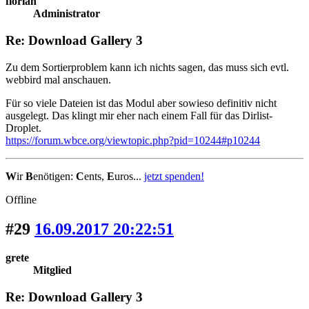
florian
Administrator
Re: Download Gallery 3
Zu dem Sortierproblem kann ich nichts sagen, das muss sich evtl.
webbird mal anschauen.
Für so viele Dateien ist das Modul aber sowieso definitiv nicht
ausgelegt. Das klingt mir eher nach einem Fall für das Dirlist-
Droplet.
https://forum.wbce.org/viewtopic.php?pid=10244#p10244
W
ir
B
enötigen:
C
ents,
E
uros...
jetzt spenden!
Offline
#29
16.09.2017 20:22:51
grete
Mitglied
Re: Download Gallery 3