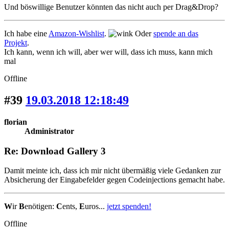
Und böswillige Benutzer könnten das nicht auch per Drag&Drop?
Ich habe eine
Amazon-Wishlist
.
Oder
spende an das
Projekt
.
Ich kann, wenn ich will, aber wer will, dass ich muss, kann mich
mal
Offline
#39
19.03.2018 12:18:49
florian
Administrator
Re: Download Gallery 3
Damit meinte ich, dass ich mir nicht übermäßig viele Gedanken zur
Absicherung der Eingabefelder gegen Codeinjections gemacht habe.
W
ir
B
enötigen:
C
ents,
E
uros...
jetzt spenden!
Offline