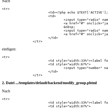
Nach
<tr>

    			<td><?php echo $TEXT['ACTIVE']; ?>:</td>

    			<td>

    				<input type="radio" name="active" id="active_true" value="1" <?php if($data->active == 1): echo ' checked="checked"'; endif; ?> />

    				<a href="#" onclick="javascript: document.getElementById('active_true').checked = true;"><label for="active_true"><?php echo $TEXT['YES']; ?></label></a>

    				&nbsp;

    				<input type="radio" name="active" id="active_false" value="0" <?php if($data->active == 0): echo ' checked="checked"'; endif; ?> />

    				<a href="#" onclick="javascript: document.getElementById('active_false').checked = true;"><label for="active_false"><?php echo $TEXT['NO']; ?></label></a>

    			</td>

    		</tr>
einfügen:
<tr>

            		<td style="width:33%"><label for="position">Position</label>:</td>

            		<td style="width:67%">

            			<input type="number" name="position" id="position" value="<?php echo $data->position; ?>" min="1" max="999999"  />

            		</td>

            	</tr>
2. Datei .../templates/default/backend/modify_group.phtml
Nach
<tr>

            		<td style="width:33%"><label for="title"><?php echo $TEXT['TITLE']; ?></label>:</td>

            		<td style="width:67%">
