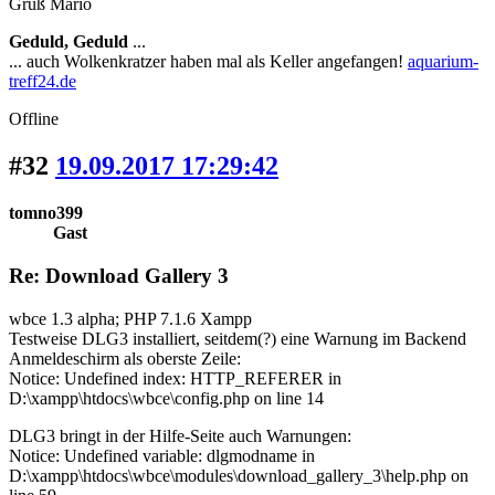
Gruß Mario
Geduld, Geduld
...
... auch Wolkenkratzer haben mal als Keller angefangen!
aquarium-
treff24.de
Offline
#32
19.09.2017 17:29:42
tomno399
Gast
Re: Download Gallery 3
wbce 1.3 alpha; PHP 7.1.6 Xampp
Testweise DLG3 installiert, seitdem(?) eine Warnung im Backend
Anmeldeschirm als oberste Zeile:
Notice: Undefined index: HTTP_REFERER in
D:\xampp\htdocs\wbce\config.php on line 14
DLG3 bringt in der Hilfe-Seite auch Warnungen:
Notice: Undefined variable: dlgmodname in
D:\xampp\htdocs\wbce\modules\download_gallery_3\help.php on