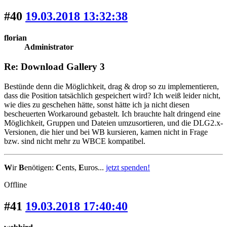
#40
19.03.2018 13:32:38
florian
Administrator
Re: Download Gallery 3
Bestünde denn die Möglichkeit, drag & drop so zu implementieren,
dass die Position tatsächlich gespeichert wird? Ich weiß leider nicht,
wie dies zu geschehen hätte, sonst hätte ich ja nicht diesen
bescheuerten Workaround gebastelt. Ich brauchte halt dringend eine
Möglichkeit, Gruppen und Dateien umzusortieren, und die DLG2.x-
Versionen, die hier und bei WB kursieren, kamen nicht in Frage
bzw. sind nicht mehr zu WBCE kompatibel.
W
ir
B
enötigen:
C
ents,
E
uros...
jetzt spenden!
Offline
#41
19.03.2018 17:40:40