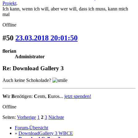
Projekt
.
Ich kann, wenn ich will, aber wer will, dass ich muss, kann mich
mal
Offline
#50
23.03.2018 20:01:50
florian
Administrator
Re: Download Gallery 3
Auch keine Schokolade?
W
ir
B
enötigen:
C
ents,
E
uros...
jetzt spenden!
Offline
Seiten:
Vorherige
1
2
3
Nächste
Forum-Übersicht
»
DownloadGallery 3 WBCE