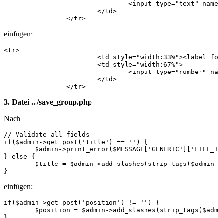
            			<input type="text" name="title" id="title" value="<?php echo $data->title; ?>" maxlength="255" />

            		</td>

            	</tr>
einfügen:
<tr>

            		<td style="width:33%"><label for="position">Position</label>:</td>

            		<td style="width:67%">

            			<input type="number" name="position" id="position" value="<?php echo $data->position; ?>" min="1" max="999999"  />

            		</td>

            	</tr>
3. Datei .../save_group.php
Nach
// Validate all fields

if($admin->get_post('title') == '') {

	$admin->print_error($MESSAGE['GENERIC']['FILL_IN_ALL'], WB_URL.'/modules/'.$dlgmodname.'/modify_group.php?page_id='.$page_id.'&section_id='.$section_id.'&group_id='.$group_id);

} else {

	$title = $admin->add_slashes(strip_tags($admin->get_post('title')));

}
einfügen:
if($admin->get_post('position') != '') {

	$position = $admin->add_slashes(strip_tags($admin->get_post('position')));

}