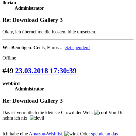
florian
Administrator
Re: Download Gallery 3
Okay, ich übernehme die Kosten, bitte umsetzen.
W
ir
B
enötigen:
C
ents,
E
uros...
jetzt spenden!
Offline
#49
23.03.2018 17:30:39
webbird
Administrator
Re: Download Gallery 3
Das ist vermutlich die kleinste Crowd der Welt.
Von Dir
nehm ich nix.
Ich habe eine
Amazon-Wishlist
.
Oder
spende an das