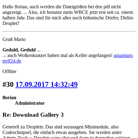
Hallo florian, auch werden die Dateigrößen bei den pdf nicht
angezeigt. ... Also, ich benutze mein WBCE jetzt erst seit ca. einem
halben Jahr. Das sind für mich alles noch böhmische Dörfer, Dirlist-
Droplet?
Gruß Mario
Geduld, Geduld
...
... auch Wolkenkratzer haben mal als Keller angefangen!
aquarium-
treff24.de
Offline
#30
17.09.2017 14:32:49
florian
Administrator
Re: Download Gallery 3
Generell zu Droplets: Das sind sozusagen Minimodule, also
Codeschnipsel, die einfach etwas ausgeben. Sie werden unter
Admin-Tools > Droplets verwaltet und dann in doppelten eckigen