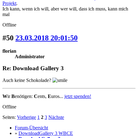
Projekt
.
Ich kann, wenn ich will, aber wer will, dass ich muss, kann mich
mal
Offline
#50
23.03.2018 20:01:50
florian
Administrator
Re: Download Gallery 3
Auch keine Schokolade?
W
ir
B
enötigen:
C
ents,
E
uros...
jetzt spenden!
Offline
Seiten:
Vorherige
1
2
3
Nächste
Forum-Übersicht
»
DownloadGallery 3 WBCE