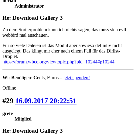
florian
Administrator
Re: Download Gallery 3
Zu dem Sortierproblem kann ich nichts sagen, das muss sich evtl.
webbird mal anschauen.
Für so viele Dateien ist das Modul aber sowieso definitiv nicht
ausgelegt. Das klingt mir eher nach einem Fall für das Dirlist-
Droplet.
https://forum.wbce.org/viewtopic.php?pid=10244#p10244
W
ir
B
enötigen:
C
ents,
E
uros...
jetzt spenden!
Offline
#29
16.09.2017 20:22:51
grete
Mitglied
Re: Download Gallery 3