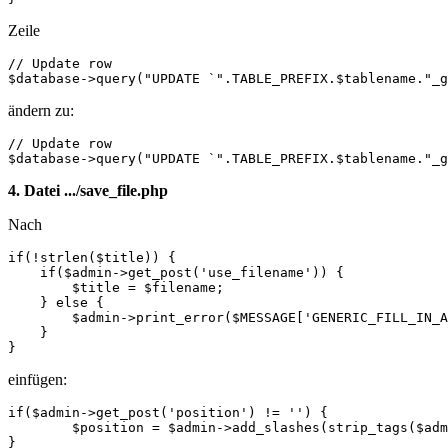
Zeile
// Update row

$database->query("UPDATE `".TABLE_PREFIX.$tablename."_g
ändern zu:
// Update row

$database->query("UPDATE `".TABLE_PREFIX.$tablename."_g
4. Datei .../save_file.php
Nach
if(!strlen($title)) {

    if($admin->get_post('use_filename')) {

        $title = $filename;

    } else {

        $admin->print_error($MESSAGE['GENERIC_FILL_IN_A
    }

}
einfügen:
if($admin->get_post('position') != '') {

	$position = $admin->add_slashes(strip_tags($admin->get_post('position')));

}