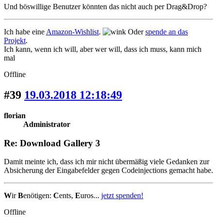
Und böswillige Benutzer könnten das nicht auch per Drag&Drop?
Ich habe eine
Amazon-Wishlist
.
Oder
spende an das
Projekt
.
Ich kann, wenn ich will, aber wer will, dass ich muss, kann mich
mal
Offline
#39
19.03.2018 12:18:49
florian
Administrator
Re: Download Gallery 3
Damit meinte ich, dass ich mir nicht übermäßig viele Gedanken zur
Absicherung der Eingabefelder gegen Codeinjections gemacht habe.
W
ir
B
enötigen:
C
ents,
E
uros...
jetzt spenden!
Offline