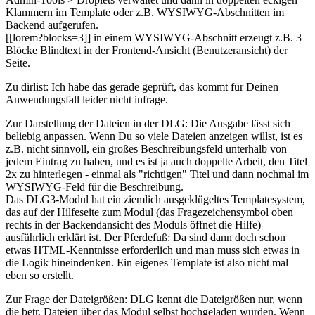
Klammern im Template oder z.B. WYSIWYG-Abschnitten im
Backend aufgerufen.
[[lorem?blocks=3]] in einem WYSIWYG-Abschnitt erzeugt z.B. 3
Blöcke Blindtext in der Frontend-Ansicht (Benutzeransicht) der
Seite.
Zu dirlist: Ich habe das gerade geprüft, das kommt für Deinen
Anwendungsfall leider nicht infrage.
Zur Darstellung der Dateien in der DLG: Die Ausgabe lässt sich
beliebig anpassen. Wenn Du so viele Dateien anzeigen willst, ist es
z.B. nicht sinnvoll, ein großes Beschreibungsfeld unterhalb von
jedem Eintrag zu haben, und es ist ja auch doppelte Arbeit, den Titel
2x zu hinterlegen - einmal als "richtigen" Titel und dann nochmal im
WYSIWYG-Feld für die Beschreibung.
Das DLG3-Modul hat ein ziemlich ausgeklügeltes Templatesystem,
das auf der Hilfeseite zum Modul (das Fragezeichensymbol oben
rechts in der Backendansicht des Moduls öffnet die Hilfe)
ausführlich erklärt ist. Der Pferdefuß: Da sind dann doch schon
etwas HTML-Kenntnisse erforderlich und man muss sich etwas in
die Logik hineindenken. Ein eigenes Template ist also nicht mal
eben so erstellt.
Zur Frage der Dateigrößen: DLG kennt die Dateigrößen nur, wenn
die betr. Dateien über das Modul selbst hochgeladen wurden. Wenn