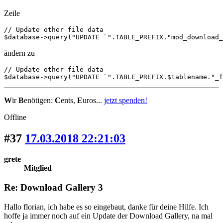
Zeile
// Update other file data

$database->query("UPDATE `".TABLE_PREFIX."mod_download_
ändern zu
// Update other file data

$database->query("UPDATE `".TABLE_PREFIX.$tablename."_f
W
ir
B
enötigen:
C
ents,
E
uros...
jetzt spenden!
Offline
#37
17.03.2018 22:21:03
grete
Mitglied
Re: Download Gallery 3
Hallo florian, ich habe es so eingebaut, danke für deine Hilfe. Ich
hoffe ja immer noch auf ein Update der Download Gallery, na mal