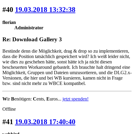
#40
19.03.2018 13:32:38
florian
Administrator
Re: Download Gallery 3
Bestünde denn die Möglichkeit, drag & drop so zu implementieren,
dass die Position tatsächlich gespeichert wird? Ich weiß leider nicht,
wie dies zu geschehen hätte, sonst hätte ich ja nicht diesen
bescheuerten Workaround gebastelt. Ich brauchte halt dringend eine
Möglichkeit, Gruppen und Dateien umzusortieren, und die DLG2.x-
Versionen, die hier und bei WB kursieren, kamen nicht in Frage
bzw. sind nicht mehr zu WBCE kompatibel.
W
ir
B
enötigen:
C
ents,
E
uros...
jetzt spenden!
Offline
#41
19.03.2018 17:40:40