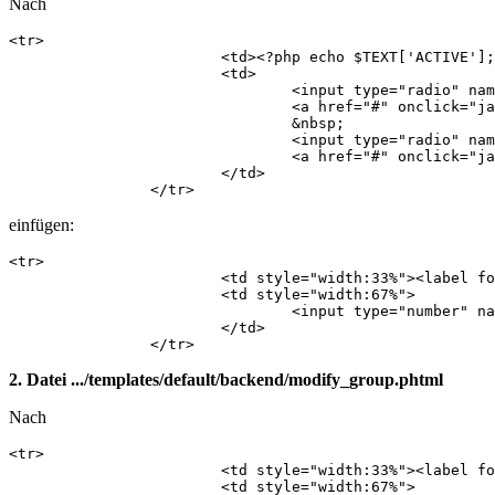
Nach
<tr>

    			<td><?php echo $TEXT['ACTIVE']; ?>:</td>

    			<td>

    				<input type="radio" name="active" id="active_true" value="1" <?php if($data->active == 1): echo ' checked="checked"'; endif; ?> />

    				<a href="#" onclick="javascript: document.getElementById('active_true').checked = true;"><label for="active_true"><?php echo $TEXT['YES']; ?></label></a>

    				&nbsp;

    				<input type="radio" name="active" id="active_false" value="0" <?php if($data->active == 0): echo ' checked="checked"'; endif; ?> />

    				<a href="#" onclick="javascript: document.getElementById('active_false').checked = true;"><label for="active_false"><?php echo $TEXT['NO']; ?></label></a>

    			</td>

    		</tr>
einfügen:
<tr>

            		<td style="width:33%"><label for="position">Position</label>:</td>

            		<td style="width:67%">

            			<input type="number" name="position" id="position" value="<?php echo $data->position; ?>" min="1" max="999999"  />

            		</td>

            	</tr>
2. Datei .../templates/default/backend/modify_group.phtml
Nach
<tr>

            		<td style="width:33%"><label for="title"><?php echo $TEXT['TITLE']; ?></label>:</td>

            		<td style="width:67%">
