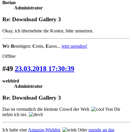
florian
Administrator
Re: Download Gallery 3
Okay, ich übernehme die Kosten, bitte umsetzen.
W
ir
B
enötigen:
C
ents,
E
uros...
jetzt spenden!
Offline
#49
23.03.2018 17:30:39
webbird
Administrator
Re: Download Gallery 3
Das ist vermutlich die kleinste Crowd der Welt.
Von Dir
nehm ich nix.
Ich habe eine
Amazon-Wishlist
.
Oder
spende an das