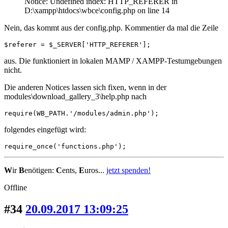
Notice: Undefined index: HTTP_REFERER in
D:\xampp\htdocs\wbce\config.php on line 14
Nein, das kommt aus der config.php. Kommentier da mal die Zeile
$referer = $_SERVER['HTTP_REFERER'];
aus. Die funktioniert in lokalen MAMP / XAMPP-Testumgebungen
nicht.
Die anderen Notices lassen sich fixen, wenn in der
modules\download_gallery_3\help.php nach
require(WB_PATH.'/modules/admin.php');
folgendes eingefügt wird:
require_once('functions.php');
W
ir
B
enötigen:
C
ents,
E
uros...
jetzt spenden!
Offline
#34
20.09.2017 13:09:25