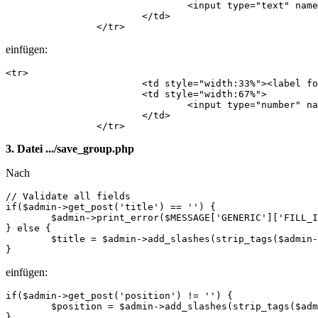
            			<input type="text" name="title" id="title" value="<?php echo $data->title; ?>" maxlength="255" />

            		</td>

            	</tr>
einfügen:
<tr>

            		<td style="width:33%"><label for="position">Position</label>:</td>

            		<td style="width:67%">

            			<input type="number" name="position" id="position" value="<?php echo $data->position; ?>" min="1" max="999999"  />

            		</td>

            	</tr>
3. Datei .../save_group.php
Nach
// Validate all fields

if($admin->get_post('title') == '') {

	$admin->print_error($MESSAGE['GENERIC']['FILL_IN_ALL'], WB_URL.'/modules/'.$dlgmodname.'/modify_group.php?page_id='.$page_id.'&section_id='.$section_id.'&group_id='.$group_id);

} else {

	$title = $admin->add_slashes(strip_tags($admin->get_post('title')));

}
einfügen:
if($admin->get_post('position') != '') {

	$position = $admin->add_slashes(strip_tags($admin->get_post('position')));

}