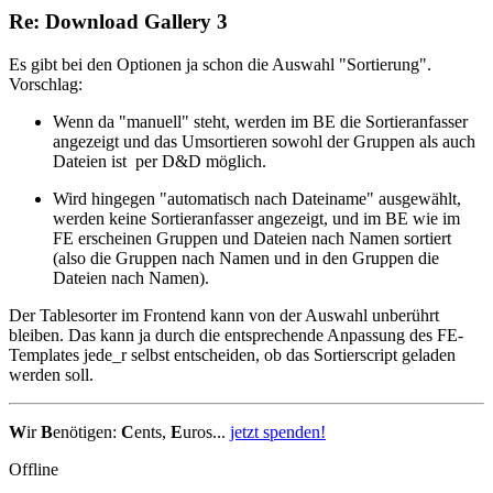
Re: Download Gallery 3
Es gibt bei den Optionen ja schon die Auswahl "Sortierung".
Vorschlag:
Wenn da "manuell" steht, werden im BE die Sortieranfasser
angezeigt und das Umsortieren sowohl der Gruppen als auch
Dateien ist per D&D möglich.
Wird hingegen "automatisch nach Dateiname" ausgewählt,
werden keine Sortieranfasser angezeigt, und im BE wie im
FE erscheinen Gruppen und Dateien nach Namen sortiert
(also die Gruppen nach Namen und in den Gruppen die
Dateien nach Namen).
Der Tablesorter im Frontend kann von der Auswahl unberührt
bleiben. Das kann ja durch die entsprechende Anpassung des FE-
Templates jede_r selbst entscheiden, ob das Sortierscript geladen
werden soll.
W
ir
B
enötigen:
C
ents,
E
uros...
jetzt spenden!
Offline