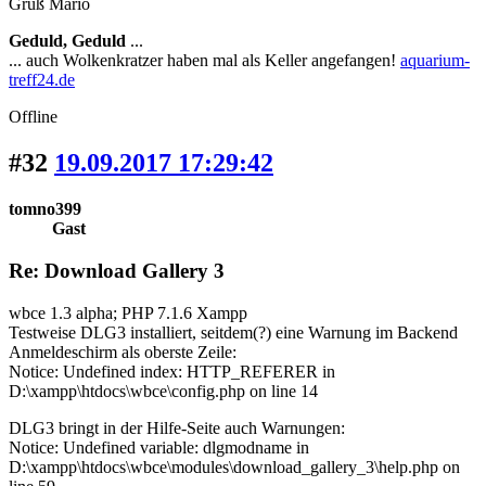
Gruß Mario
Geduld, Geduld
...
... auch Wolkenkratzer haben mal als Keller angefangen!
aquarium-
treff24.de
Offline
#32
19.09.2017 17:29:42
tomno399
Gast
Re: Download Gallery 3
wbce 1.3 alpha; PHP 7.1.6 Xampp
Testweise DLG3 installiert, seitdem(?) eine Warnung im Backend
Anmeldeschirm als oberste Zeile:
Notice: Undefined index: HTTP_REFERER in
D:\xampp\htdocs\wbce\config.php on line 14
DLG3 bringt in der Hilfe-Seite auch Warnungen:
Notice: Undefined variable: dlgmodname in
D:\xampp\htdocs\wbce\modules\download_gallery_3\help.php on