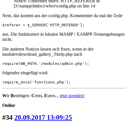
Notice: Undefined index: HTTP_REFERER in
D:\xampp\htdocs\wbce\config.php on line 14
Nein, das kommt aus der config.php. Kommentier da mal die Zeile
$referer = $_SERVER['HTTP_REFERER'];
aus. Die funktioniert in lokalen MAMP / XAMPP-Testumgebungen
nicht.
Die anderen Notices lassen sich fixen, wenn in der
modules\download_gallery_3\help.php nach
require(WB_PATH.'/modules/admin.php');
folgendes eingefügt wird:
require_once('functions.php');
W
ir
B
enötigen:
C
ents,
E
uros...
jetzt spenden!
Online
#34
20.09.2017 13:09:25