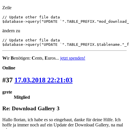
Zeile
// Update other file data

$database->query("UPDATE `".TABLE_PREFIX."mod_download_
ändern zu
// Update other file data

$database->query("UPDATE `".TABLE_PREFIX.$tablename."_f
W
ir
B
enötigen:
C
ents,
E
uros...
jetzt spenden!
Online
#37
17.03.2018 22:21:03
grete
Mitglied
Re: Download Gallery 3
Hallo florian, ich habe es so eingebaut, danke für deine Hilfe. Ich
hoffe ja immer noch auf ein Update der Download Gallery, na mal