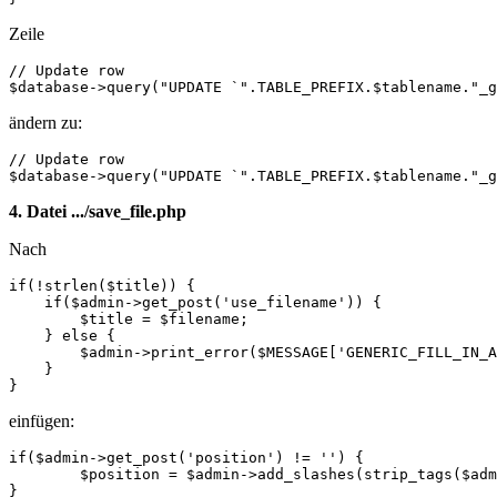
Zeile
// Update row

$database->query("UPDATE `".TABLE_PREFIX.$tablename."_g
ändern zu:
// Update row

$database->query("UPDATE `".TABLE_PREFIX.$tablename."_g
4. Datei .../save_file.php
Nach
if(!strlen($title)) {

    if($admin->get_post('use_filename')) {

        $title = $filename;

    } else {

        $admin->print_error($MESSAGE['GENERIC_FILL_IN_A
    }

}
einfügen:
if($admin->get_post('position') != '') {

	$position = $admin->add_slashes(strip_tags($admin->get_post('position')));

}