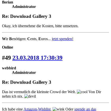
florian
Administrator
Re: Download Gallery 3
Okay, ich übernehme die Kosten, bitte umsetzen.
W
ir
B
enötigen:
C
ents,
E
uros...
jetzt spenden!
Online
#49
23.03.2018 17:30:39
webbird
Administrator
Re: Download Gallery 3
Das ist vermutlich die kleinste Crowd der Welt.
Von Dir
nehm ich nix.
Ich habe eine
Amazon-Wishlist
.
Oder
spende an das