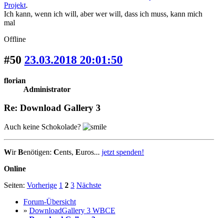
Projekt
.
Ich kann, wenn ich will, aber wer will, dass ich muss, kann mich
mal
Offline
#50
23.03.2018 20:01:50
florian
Administrator
Re: Download Gallery 3
Auch keine Schokolade?
W
ir
B
enötigen:
C
ents,
E
uros...
jetzt spenden!
Online
Seiten:
Vorherige
1
2
3
Nächste
Forum-Übersicht
»
DownloadGallery 3 WBCE