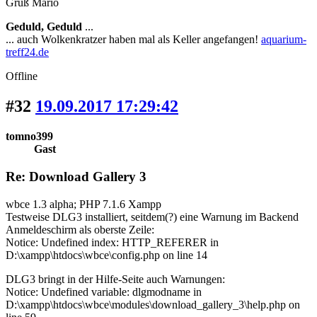
Gruß Mario
Geduld, Geduld
...
... auch Wolkenkratzer haben mal als Keller angefangen!
aquarium-
treff24.de
Offline
#32
19.09.2017 17:29:42
tomno399
Gast
Re: Download Gallery 3
wbce 1.3 alpha; PHP 7.1.6 Xampp
Testweise DLG3 installiert, seitdem(?) eine Warnung im Backend
Anmeldeschirm als oberste Zeile:
Notice: Undefined index: HTTP_REFERER in
D:\xampp\htdocs\wbce\config.php on line 14
DLG3 bringt in der Hilfe-Seite auch Warnungen:
Notice: Undefined variable: dlgmodname in
D:\xampp\htdocs\wbce\modules\download_gallery_3\help.php on