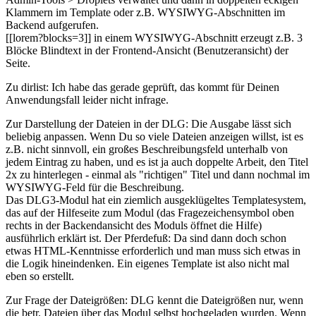
Klammern im Template oder z.B. WYSIWYG-Abschnitten im
Backend aufgerufen.
[[lorem?blocks=3]] in einem WYSIWYG-Abschnitt erzeugt z.B. 3
Blöcke Blindtext in der Frontend-Ansicht (Benutzeransicht) der
Seite.
Zu dirlist: Ich habe das gerade geprüft, das kommt für Deinen
Anwendungsfall leider nicht infrage.
Zur Darstellung der Dateien in der DLG: Die Ausgabe lässt sich
beliebig anpassen. Wenn Du so viele Dateien anzeigen willst, ist es
z.B. nicht sinnvoll, ein großes Beschreibungsfeld unterhalb von
jedem Eintrag zu haben, und es ist ja auch doppelte Arbeit, den Titel
2x zu hinterlegen - einmal als "richtigen" Titel und dann nochmal im
WYSIWYG-Feld für die Beschreibung.
Das DLG3-Modul hat ein ziemlich ausgeklügeltes Templatesystem,
das auf der Hilfeseite zum Modul (das Fragezeichensymbol oben
rechts in der Backendansicht des Moduls öffnet die Hilfe)
ausführlich erklärt ist. Der Pferdefuß: Da sind dann doch schon
etwas HTML-Kenntnisse erforderlich und man muss sich etwas in
die Logik hineindenken. Ein eigenes Template ist also nicht mal
eben so erstellt.
Zur Frage der Dateigrößen: DLG kennt die Dateigrößen nur, wenn
die betr. Dateien über das Modul selbst hochgeladen wurden. Wenn