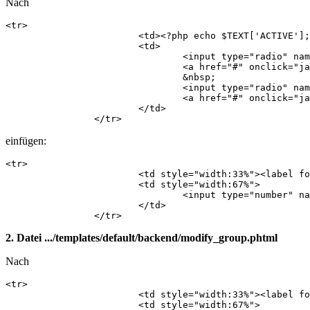
Nach
<tr>

    			<td><?php echo $TEXT['ACTIVE']; ?>:</td>

    			<td>

    				<input type="radio" name="active" id="active_true" value="1" <?php if($data->active == 1): echo ' checked="checked"'; endif; ?> />

    				<a href="#" onclick="javascript: document.getElementById('active_true').checked = true;"><label for="active_true"><?php echo $TEXT['YES']; ?></label></a>

    				&nbsp;

    				<input type="radio" name="active" id="active_false" value="0" <?php if($data->active == 0): echo ' checked="checked"'; endif; ?> />

    				<a href="#" onclick="javascript: document.getElementById('active_false').checked = true;"><label for="active_false"><?php echo $TEXT['NO']; ?></label></a>

    			</td>

    		</tr>
einfügen:
<tr>

            		<td style="width:33%"><label for="position">Position</label>:</td>

            		<td style="width:67%">

            			<input type="number" name="position" id="position" value="<?php echo $data->position; ?>" min="1" max="999999"  />

            		</td>

            	</tr>
2. Datei .../templates/default/backend/modify_group.phtml
Nach
<tr>

            		<td style="width:33%"><label for="title"><?php echo $TEXT['TITLE']; ?></label>:</td>

            		<td style="width:67%">
