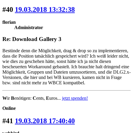
#40
19.03.2018 13:32:38
florian
Administrator
Re: Download Gallery 3
Bestünde denn die Möglichkeit, drag & drop so zu implementieren,
dass die Position tatsächlich gespeichert wird? Ich weiß leider nicht,
wie dies zu geschehen hätte, sonst hätte ich ja nicht diesen
bescheuerten Workaround gebastelt. Ich brauchte halt dringend eine
Möglichkeit, Gruppen und Dateien umzusortieren, und die DLG2.x-
Versionen, die hier und bei WB kursieren, kamen nicht in Frage
bzw. sind nicht mehr zu WBCE kompatibel.
W
ir
B
enötigen:
C
ents,
E
uros...
jetzt spenden!
Online
#41
19.03.2018 17:40:40