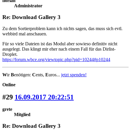
florian
Administrator
Re: Download Gallery 3
Zu dem Sortierproblem kann ich nichts sagen, das muss sich evtl.
webbird mal anschauen.
Für so viele Dateien ist das Modul aber sowieso definitiv nicht
ausgelegt. Das klingt mir eher nach einem Fall für das Dirlist-
Droplet.
https://forum.wbce.org/viewtopic.php?pid=10244#p10244
W
ir
B
enötigen:
C
ents,
E
uros...
jetzt spenden!
Online
#29
16.09.2017 20:22:51
grete
Mitglied
Re: Download Gallery 3