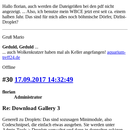
Hallo florian, auch werden die Dateigrößen bei den pdf nicht
angezeigt. ... Also, ich benutze mein WBCE jetzt erst seit ca. einem
halben Jahr. Das sind für mich alles noch böhmische Dörfer, Dirlist-
Droplet?
Gruß Mario
Geduld, Geduld
...
... auch Wolkenkratzer haben mal als Keller angefangen!
aquarium-
treff24.de
Offline
#30
17.09.2017 14:32:49
florian
Administrator
Re: Download Gallery 3
Generell zu Droplets: Das sind sozusagen Minimodule, also
Codeschnipsel, die einfach etwas ausgeben. Sie werden unter
Admin-Tools > Droplets verwaltet und dann in doppelten eckigen