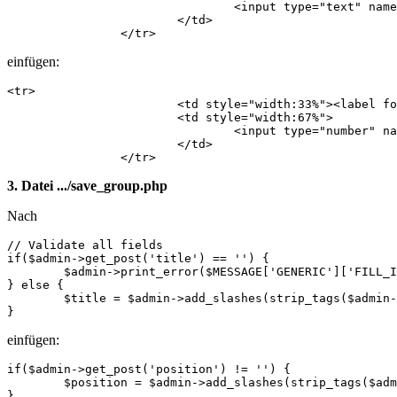
            			<input type="text" name="title" id="title" value="<?php echo $data->title; ?>" maxlength="255" />

            		</td>

            	</tr>
einfügen:
<tr>

            		<td style="width:33%"><label for="position">Position</label>:</td>

            		<td style="width:67%">

            			<input type="number" name="position" id="position" value="<?php echo $data->position; ?>" min="1" max="999999"  />

            		</td>

            	</tr>
3. Datei .../save_group.php
Nach
// Validate all fields

if($admin->get_post('title') == '') {

	$admin->print_error($MESSAGE['GENERIC']['FILL_IN_ALL'], WB_URL.'/modules/'.$dlgmodname.'/modify_group.php?page_id='.$page_id.'&section_id='.$section_id.'&group_id='.$group_id);

} else {

	$title = $admin->add_slashes(strip_tags($admin->get_post('title')));

}
einfügen:
if($admin->get_post('position') != '') {

	$position = $admin->add_slashes(strip_tags($admin->get_post('position')));

}