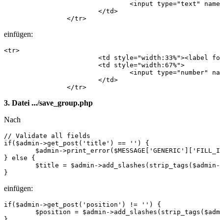
            			<input type="text" name="title" id="title" value="<?php echo $data->title; ?>" maxlength="255" />

            		</td>

            	</tr>
einfügen:
<tr>

            		<td style="width:33%"><label for="position">Position</label>:</td>

            		<td style="width:67%">

            			<input type="number" name="position" id="position" value="<?php echo $data->position; ?>" min="1" max="999999"  />

            		</td>

            	</tr>
3. Datei .../save_group.php
Nach
// Validate all fields

if($admin->get_post('title') == '') {

	$admin->print_error($MESSAGE['GENERIC']['FILL_IN_ALL'], WB_URL.'/modules/'.$dlgmodname.'/modify_group.php?page_id='.$page_id.'&section_id='.$section_id.'&group_id='.$group_id);

} else {

	$title = $admin->add_slashes(strip_tags($admin->get_post('title')));

}
einfügen:
if($admin->get_post('position') != '') {

	$position = $admin->add_slashes(strip_tags($admin->get_post('position')));

}