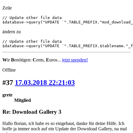
Zeile
// Update other file data

$database->query("UPDATE `".TABLE_PREFIX."mod_download_
ändern zu
// Update other file data

$database->query("UPDATE `".TABLE_PREFIX.$tablename."_f
W
ir
B
enötigen:
C
ents,
E
uros...
jetzt spenden!
Offline
#37
17.03.2018 22:21:03
grete
Mitglied
Re: Download Gallery 3
Hallo florian, ich habe es so eingebaut, danke für deine Hilfe. Ich
hoffe ja immer noch auf ein Update der Download Gallery, na mal