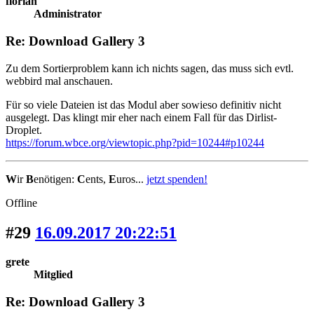
florian
Administrator
Re: Download Gallery 3
Zu dem Sortierproblem kann ich nichts sagen, das muss sich evtl.
webbird mal anschauen.
Für so viele Dateien ist das Modul aber sowieso definitiv nicht
ausgelegt. Das klingt mir eher nach einem Fall für das Dirlist-
Droplet.
https://forum.wbce.org/viewtopic.php?pid=10244#p10244
W
ir
B
enötigen:
C
ents,
E
uros...
jetzt spenden!
Offline
#29
16.09.2017 20:22:51
grete
Mitglied
Re: Download Gallery 3