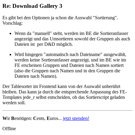
Re: Download Gallery 3
Es gibt bei den Optionen ja schon die Auswahl "Sortierung".
Vorschlag:
Wenn da "manuell" steht, werden im BE die Sortieranfasser
angezeigt und das Umsortieren sowohl der Gruppen als auch
Dateien ist per D&D möglich.
Wird hingegen "automatisch nach Dateiname" ausgewählt,
werden keine Sortieranfasser angezeigt, und im BE wie im
FE erscheinen Gruppen und Dateien nach Namen sortiert
(also die Gruppen nach Namen und in den Gruppen die
Dateien nach Namen).
Der Tablesorter im Frontend kann von der Auswahl unberührt
bleiben. Das kann ja durch die entsprechende Anpassung des FE-
Templates jede_r selbst entscheiden, ob das Sortierscript geladen
werden soll.
W
ir
B
enötigen:
C
ents,
E
uros...
jetzt spenden!
Offline