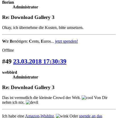
florian
Administrator
Re: Download Gallery 3
Okay, ich übernehme die Kosten, bitte umsetzen.
W
ir
B
enötigen:
C
ents,
E
uros...
jetzt spenden!
Offline
#49
23.03.2018 17:30:39
webbird
Administrator
Re: Download Gallery 3
Das ist vermutlich die kleinste Crowd der Welt.
Von Dir
nehm ich nix.
Ich habe eine
Amazon-Wishlist
.
Oder
spende an das