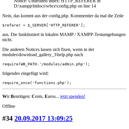
Notice: Undefined index: HTTP_REFERER in
D:\xampp\htdocs\wbce\config.php on line 14
Nein, das kommt aus der config.php. Kommentier da mal die Zeile
$referer = $_SERVER['HTTP_REFERER'];
aus. Die funktioniert in lokalen MAMP / XAMPP-Testumgebungen
nicht.
Die anderen Notices lassen sich fixen, wenn in der
modules\download_gallery_3\help.php nach
require(WB_PATH.'/modules/admin.php');
folgendes eingefügt wird:
require_once('functions.php');
W
ir
B
enötigen:
C
ents,
E
uros...
jetzt spenden!
Offline
#34
20.09.2017 13:09:25