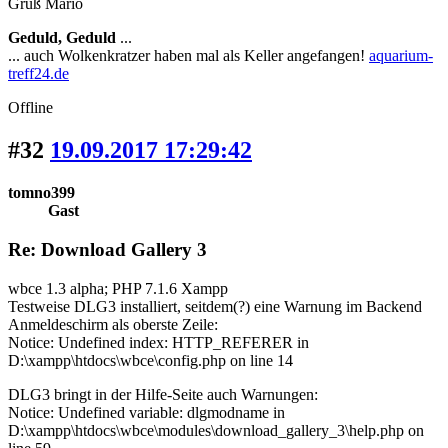
Gruß Mario
Geduld, Geduld
...
... auch Wolkenkratzer haben mal als Keller angefangen!
aquarium-
treff24.de
Offline
#32
19.09.2017 17:29:42
tomno399
Gast
Re: Download Gallery 3
wbce 1.3 alpha; PHP 7.1.6 Xampp
Testweise DLG3 installiert, seitdem(?) eine Warnung im Backend
Anmeldeschirm als oberste Zeile:
Notice: Undefined index: HTTP_REFERER in
D:\xampp\htdocs\wbce\config.php on line 14
DLG3 bringt in der Hilfe-Seite auch Warnungen:
Notice: Undefined variable: dlgmodname in
D:\xampp\htdocs\wbce\modules\download_gallery_3\help.php on