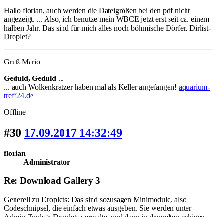
Hallo florian, auch werden die Dateigrößen bei den pdf nicht
angezeigt. ... Also, ich benutze mein WBCE jetzt erst seit ca. einem
halben Jahr. Das sind für mich alles noch böhmische Dörfer, Dirlist-
Droplet?
Gruß Mario
Geduld, Geduld
...
... auch Wolkenkratzer haben mal als Keller angefangen!
aquarium-
treff24.de
Offline
#30
17.09.2017 14:32:49
florian
Administrator
Re: Download Gallery 3
Generell zu Droplets: Das sind sozusagen Minimodule, also
Codeschnipsel, die einfach etwas ausgeben. Sie werden unter
Admin-Tools > Droplets verwaltet und dann in doppelten eckigen