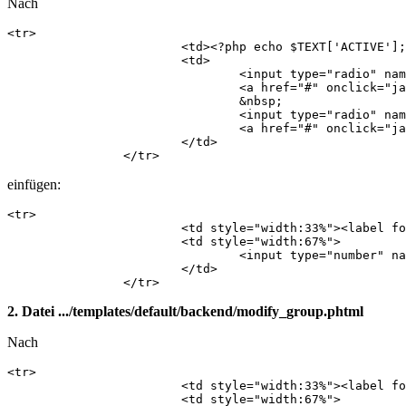
Nach
<tr>

    			<td><?php echo $TEXT['ACTIVE']; ?>:</td>

    			<td>

    				<input type="radio" name="active" id="active_true" value="1" <?php if($data->active == 1): echo ' checked="checked"'; endif; ?> />

    				<a href="#" onclick="javascript: document.getElementById('active_true').checked = true;"><label for="active_true"><?php echo $TEXT['YES']; ?></label></a>

    				&nbsp;

    				<input type="radio" name="active" id="active_false" value="0" <?php if($data->active == 0): echo ' checked="checked"'; endif; ?> />

    				<a href="#" onclick="javascript: document.getElementById('active_false').checked = true;"><label for="active_false"><?php echo $TEXT['NO']; ?></label></a>

    			</td>

    		</tr>
einfügen:
<tr>

            		<td style="width:33%"><label for="position">Position</label>:</td>

            		<td style="width:67%">

            			<input type="number" name="position" id="position" value="<?php echo $data->position; ?>" min="1" max="999999"  />

            		</td>

            	</tr>
2. Datei .../templates/default/backend/modify_group.phtml
Nach
<tr>

            		<td style="width:33%"><label for="title"><?php echo $TEXT['TITLE']; ?></label>:</td>

            		<td style="width:67%">
