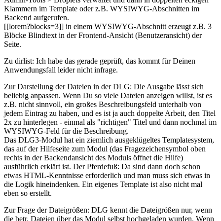
Klammern im Template oder z.B. WYSIWYG-Abschnitten im
Backend aufgerufen.
[[lorem?blocks=3]] in einem WYSIWYG-Abschnitt erzeugt z.B. 3
Blöcke Blindtext in der Frontend-Ansicht (Benutzeransicht) der
Seite.
Zu dirlist: Ich habe das gerade geprüft, das kommt für Deinen
Anwendungsfall leider nicht infrage.
Zur Darstellung der Dateien in der DLG: Die Ausgabe lässt sich
beliebig anpassen. Wenn Du so viele Dateien anzeigen willst, ist es
z.B. nicht sinnvoll, ein großes Beschreibungsfeld unterhalb von
jedem Eintrag zu haben, und es ist ja auch doppelte Arbeit, den Titel
2x zu hinterlegen - einmal als "richtigen" Titel und dann nochmal im
WYSIWYG-Feld für die Beschreibung.
Das DLG3-Modul hat ein ziemlich ausgeklügeltes Templatesystem,
das auf der Hilfeseite zum Modul (das Fragezeichensymbol oben
rechts in der Backendansicht des Moduls öffnet die Hilfe)
ausführlich erklärt ist. Der Pferdefuß: Da sind dann doch schon
etwas HTML-Kenntnisse erforderlich und man muss sich etwas in
die Logik hineindenken. Ein eigenes Template ist also nicht mal
eben so erstellt.
Zur Frage der Dateigrößen: DLG kennt die Dateigrößen nur, wenn
die betr. Dateien über das Modul selbst hochgeladen wurden. Wenn