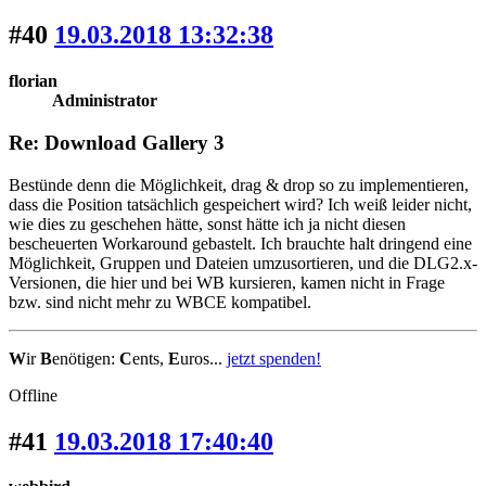
#40
19.03.2018 13:32:38
florian
Administrator
Re: Download Gallery 3
Bestünde denn die Möglichkeit, drag & drop so zu implementieren,
dass die Position tatsächlich gespeichert wird? Ich weiß leider nicht,
wie dies zu geschehen hätte, sonst hätte ich ja nicht diesen
bescheuerten Workaround gebastelt. Ich brauchte halt dringend eine
Möglichkeit, Gruppen und Dateien umzusortieren, und die DLG2.x-
Versionen, die hier und bei WB kursieren, kamen nicht in Frage
bzw. sind nicht mehr zu WBCE kompatibel.
W
ir
B
enötigen:
C
ents,
E
uros...
jetzt spenden!
Offline
#41
19.03.2018 17:40:40