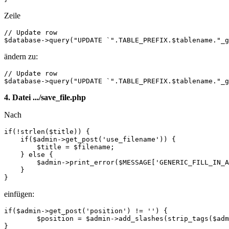
Zeile
// Update row

$database->query("UPDATE `".TABLE_PREFIX.$tablename."_g
ändern zu:
// Update row

$database->query("UPDATE `".TABLE_PREFIX.$tablename."_g
4. Datei .../save_file.php
Nach
if(!strlen($title)) {

    if($admin->get_post('use_filename')) {

        $title = $filename;

    } else {

        $admin->print_error($MESSAGE['GENERIC_FILL_IN_A
    }

}
einfügen:
if($admin->get_post('position') != '') {

	$position = $admin->add_slashes(strip_tags($admin->get_post('position')));

}