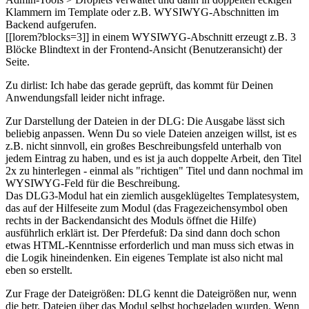
Klammern im Template oder z.B. WYSIWYG-Abschnitten im
Backend aufgerufen.
[[lorem?blocks=3]] in einem WYSIWYG-Abschnitt erzeugt z.B. 3
Blöcke Blindtext in der Frontend-Ansicht (Benutzeransicht) der
Seite.
Zu dirlist: Ich habe das gerade geprüft, das kommt für Deinen
Anwendungsfall leider nicht infrage.
Zur Darstellung der Dateien in der DLG: Die Ausgabe lässt sich
beliebig anpassen. Wenn Du so viele Dateien anzeigen willst, ist es
z.B. nicht sinnvoll, ein großes Beschreibungsfeld unterhalb von
jedem Eintrag zu haben, und es ist ja auch doppelte Arbeit, den Titel
2x zu hinterlegen - einmal als "richtigen" Titel und dann nochmal im
WYSIWYG-Feld für die Beschreibung.
Das DLG3-Modul hat ein ziemlich ausgeklügeltes Templatesystem,
das auf der Hilfeseite zum Modul (das Fragezeichensymbol oben
rechts in der Backendansicht des Moduls öffnet die Hilfe)
ausführlich erklärt ist. Der Pferdefuß: Da sind dann doch schon
etwas HTML-Kenntnisse erforderlich und man muss sich etwas in
die Logik hineindenken. Ein eigenes Template ist also nicht mal
eben so erstellt.
Zur Frage der Dateigrößen: DLG kennt die Dateigrößen nur, wenn
die betr. Dateien über das Modul selbst hochgeladen wurden. Wenn