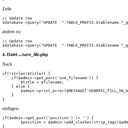
Zeile
// Update row

$database->query("UPDATE `".TABLE_PREFIX.$tablename."_g
ändern zu:
// Update row

$database->query("UPDATE `".TABLE_PREFIX.$tablename."_g
4. Datei .../save_file.php
Nach
if(!strlen($title)) {

    if($admin->get_post('use_filename')) {

        $title = $filename;

    } else {

        $admin->print_error($MESSAGE['GENERIC_FILL_IN_A
    }

}
einfügen:
if($admin->get_post('position') != '') {

	$position = $admin->add_slashes(strip_tags($admin->get_post('position')));

}