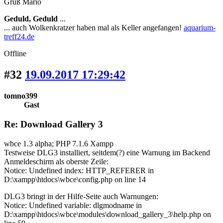
Gruß Mario
Geduld, Geduld
...
... auch Wolkenkratzer haben mal als Keller angefangen!
aquarium-
treff24.de
Offline
#32
19.09.2017 17:29:42
tomno399
Gast
Re: Download Gallery 3
wbce 1.3 alpha; PHP 7.1.6 Xampp
Testweise DLG3 installiert, seitdem(?) eine Warnung im Backend
Anmeldeschirm als oberste Zeile:
Notice: Undefined index: HTTP_REFERER in
D:\xampp\htdocs\wbce\config.php on line 14
DLG3 bringt in der Hilfe-Seite auch Warnungen:
Notice: Undefined variable: dlgmodname in
D:\xampp\htdocs\wbce\modules\download_gallery_3\help.php on