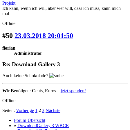
Projekt
.
Ich kann, wenn ich will, aber wer will, dass ich muss, kann mich
mal
Offline
#50
23.03.2018 20:01:50
florian
Administrator
Re: Download Gallery 3
Auch keine Schokolade?
W
ir
B
enötigen:
C
ents,
E
uros...
jetzt spenden!
Offline
Seiten:
Vorherige
1
2
3
Nächste
Forum-Übersicht
»
DownloadGallery 3 WBCE