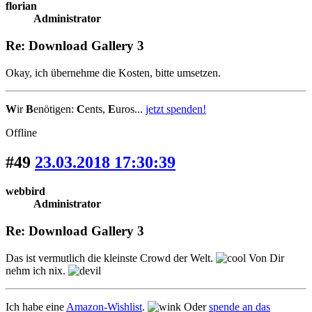
florian
Administrator
Re: Download Gallery 3
Okay, ich übernehme die Kosten, bitte umsetzen.
W
ir
B
enötigen:
C
ents,
E
uros...
jetzt spenden!
Offline
#49
23.03.2018 17:30:39
webbird
Administrator
Re: Download Gallery 3
Das ist vermutlich die kleinste Crowd der Welt.
Von Dir
nehm ich nix.
Ich habe eine
Amazon-Wishlist
.
Oder
spende an das