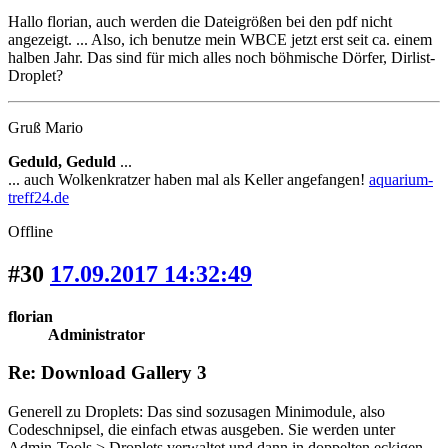
Hallo florian, auch werden die Dateigrößen bei den pdf nicht
angezeigt. ... Also, ich benutze mein WBCE jetzt erst seit ca. einem
halben Jahr. Das sind für mich alles noch böhmische Dörfer, Dirlist-
Droplet?
Gruß Mario
Geduld, Geduld
...
... auch Wolkenkratzer haben mal als Keller angefangen!
aquarium-
treff24.de
Offline
#30
17.09.2017 14:32:49
florian
Administrator
Re: Download Gallery 3
Generell zu Droplets: Das sind sozusagen Minimodule, also
Codeschnipsel, die einfach etwas ausgeben. Sie werden unter
Admin-Tools > Droplets verwaltet und dann in doppelten eckigen