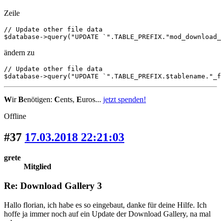
Zeile
// Update other file data

$database->query("UPDATE `".TABLE_PREFIX."mod_download_
ändern zu
// Update other file data

$database->query("UPDATE `".TABLE_PREFIX.$tablename."_f
W
ir
B
enötigen:
C
ents,
E
uros...
jetzt spenden!
Offline
#37
17.03.2018 22:21:03
grete
Mitglied
Re: Download Gallery 3
Hallo florian, ich habe es so eingebaut, danke für deine Hilfe. Ich
hoffe ja immer noch auf ein Update der Download Gallery, na mal