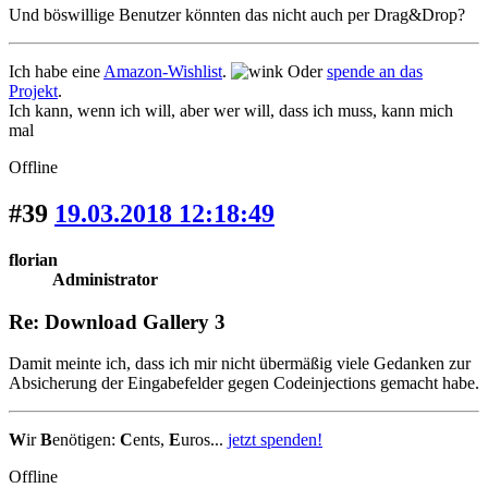
Und böswillige Benutzer könnten das nicht auch per Drag&Drop?
Ich habe eine
Amazon-Wishlist
.
Oder
spende an das
Projekt
.
Ich kann, wenn ich will, aber wer will, dass ich muss, kann mich
mal
Offline
#39
19.03.2018 12:18:49
florian
Administrator
Re: Download Gallery 3
Damit meinte ich, dass ich mir nicht übermäßig viele Gedanken zur
Absicherung der Eingabefelder gegen Codeinjections gemacht habe.
W
ir
B
enötigen:
C
ents,
E
uros...
jetzt spenden!
Offline