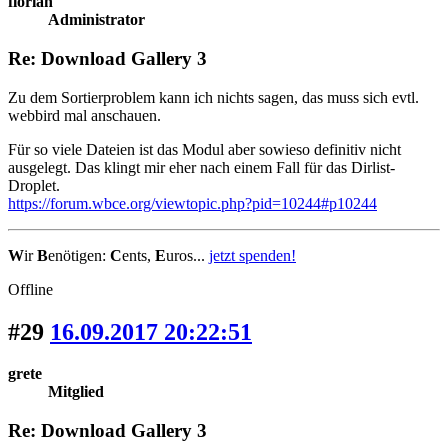
florian
Administrator
Re: Download Gallery 3
Zu dem Sortierproblem kann ich nichts sagen, das muss sich evtl.
webbird mal anschauen.
Für so viele Dateien ist das Modul aber sowieso definitiv nicht
ausgelegt. Das klingt mir eher nach einem Fall für das Dirlist-
Droplet.
https://forum.wbce.org/viewtopic.php?pid=10244#p10244
W
ir
B
enötigen:
C
ents,
E
uros...
jetzt spenden!
Offline
#29
16.09.2017 20:22:51
grete
Mitglied
Re: Download Gallery 3