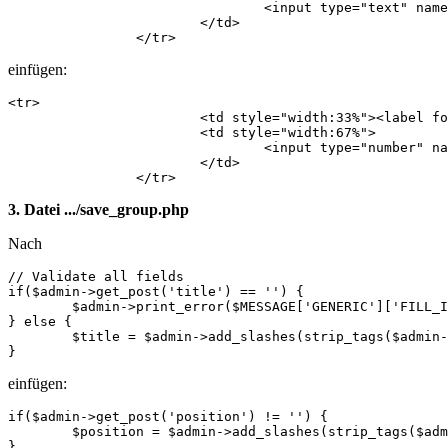
            			<input type="text" name="title" id="title" value="<?php echo $data->title; ?>" maxlength="255" />

            		</td>

            	</tr>
einfügen:
<tr>

            		<td style="width:33%"><label for="position">Position</label>:</td>

            		<td style="width:67%">

            			<input type="number" name="position" id="position" value="<?php echo $data->position; ?>" min="1" max="999999"  />

            		</td>

            	</tr>
3. Datei .../save_group.php
Nach
// Validate all fields

if($admin->get_post('title') == '') {

	$admin->print_error($MESSAGE['GENERIC']['FILL_IN_ALL'], WB_URL.'/modules/'.$dlgmodname.'/modify_group.php?page_id='.$page_id.'&section_id='.$section_id.'&group_id='.$group_id);

} else {

	$title = $admin->add_slashes(strip_tags($admin->get_post('title')));

}
einfügen:
if($admin->get_post('position') != '') {

	$position = $admin->add_slashes(strip_tags($admin->get_post('position')));

}