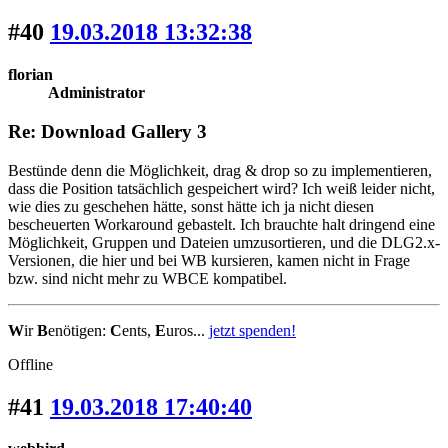
#40
19.03.2018 13:32:38
florian
Administrator
Re: Download Gallery 3
Bestünde denn die Möglichkeit, drag & drop so zu implementieren,
dass die Position tatsächlich gespeichert wird? Ich weiß leider nicht,
wie dies zu geschehen hätte, sonst hätte ich ja nicht diesen
bescheuerten Workaround gebastelt. Ich brauchte halt dringend eine
Möglichkeit, Gruppen und Dateien umzusortieren, und die DLG2.x-
Versionen, die hier und bei WB kursieren, kamen nicht in Frage
bzw. sind nicht mehr zu WBCE kompatibel.
W
ir
B
enötigen:
C
ents,
E
uros...
jetzt spenden!
Offline
#41
19.03.2018 17:40:40