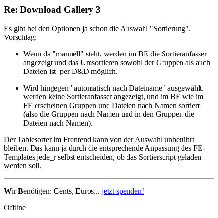
Re: Download Gallery 3
Es gibt bei den Optionen ja schon die Auswahl "Sortierung".
Vorschlag:
Wenn da "manuell" steht, werden im BE die Sortieranfasser
angezeigt und das Umsortieren sowohl der Gruppen als auch
Dateien ist per D&D möglich.
Wird hingegen "automatisch nach Dateiname" ausgewählt,
werden keine Sortieranfasser angezeigt, und im BE wie im
FE erscheinen Gruppen und Dateien nach Namen sortiert
(also die Gruppen nach Namen und in den Gruppen die
Dateien nach Namen).
Der Tablesorter im Frontend kann von der Auswahl unberührt
bleiben. Das kann ja durch die entsprechende Anpassung des FE-
Templates jede_r selbst entscheiden, ob das Sortierscript geladen
werden soll.
W
ir
B
enötigen:
C
ents,
E
uros...
jetzt spenden!
Offline