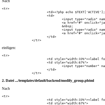
Nach
<tr>

    			<td><?php echo $TEXT['ACTIVE']; ?>:</td>

    			<td>

    				<input type="radio" name="active" id="active_true" value="1" <?php if($data->active == 1): echo ' checked="checked"'; endif; ?> />

    				<a href="#" onclick="javascript: document.getElementById('active_true').checked = true;"><label for="active_true"><?php echo $TEXT['YES']; ?></label></a>

    				&nbsp;

    				<input type="radio" name="active" id="active_false" value="0" <?php if($data->active == 0): echo ' checked="checked"'; endif; ?> />

    				<a href="#" onclick="javascript: document.getElementById('active_false').checked = true;"><label for="active_false"><?php echo $TEXT['NO']; ?></label></a>

    			</td>

    		</tr>
einfügen:
<tr>

            		<td style="width:33%"><label for="position">Position</label>:</td>

            		<td style="width:67%">

            			<input type="number" name="position" id="position" value="<?php echo $data->position; ?>" min="1" max="999999"  />

            		</td>

            	</tr>
2. Datei .../templates/default/backend/modify_group.phtml
Nach
<tr>

            		<td style="width:33%"><label for="title"><?php echo $TEXT['TITLE']; ?></label>:</td>

            		<td style="width:67%">
