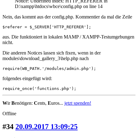
Notice: Undefined index: HTTP_REFERER in
D:\xampp\htdocs\wbce\config.php on line 14
Nein, das kommt aus der config.php. Kommentier da mal die Zeile
$referer = $_SERVER['HTTP_REFERER'];
aus. Die funktioniert in lokalen MAMP / XAMPP-Testumgebungen
nicht.
Die anderen Notices lassen sich fixen, wenn in der
modules\download_gallery_3\help.php nach
require(WB_PATH.'/modules/admin.php');
folgendes eingefügt wird:
require_once('functions.php');
W
ir
B
enötigen:
C
ents,
E
uros...
jetzt spenden!
Offline
#34
20.09.2017 13:09:25