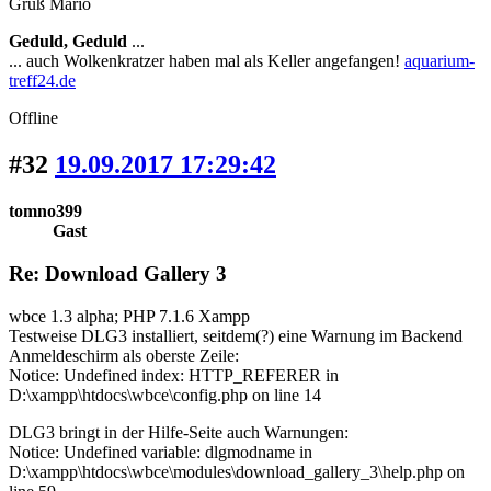
Gruß Mario
Geduld, Geduld
...
... auch Wolkenkratzer haben mal als Keller angefangen!
aquarium-
treff24.de
Offline
#32
19.09.2017 17:29:42
tomno399
Gast
Re: Download Gallery 3
wbce 1.3 alpha; PHP 7.1.6 Xampp
Testweise DLG3 installiert, seitdem(?) eine Warnung im Backend
Anmeldeschirm als oberste Zeile:
Notice: Undefined index: HTTP_REFERER in
D:\xampp\htdocs\wbce\config.php on line 14
DLG3 bringt in der Hilfe-Seite auch Warnungen:
Notice: Undefined variable: dlgmodname in
D:\xampp\htdocs\wbce\modules\download_gallery_3\help.php on