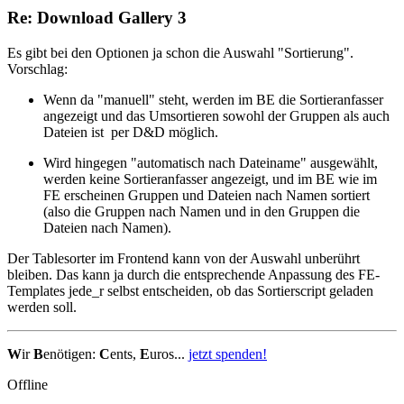
Re: Download Gallery 3
Es gibt bei den Optionen ja schon die Auswahl "Sortierung".
Vorschlag:
Wenn da "manuell" steht, werden im BE die Sortieranfasser
angezeigt und das Umsortieren sowohl der Gruppen als auch
Dateien ist per D&D möglich.
Wird hingegen "automatisch nach Dateiname" ausgewählt,
werden keine Sortieranfasser angezeigt, und im BE wie im
FE erscheinen Gruppen und Dateien nach Namen sortiert
(also die Gruppen nach Namen und in den Gruppen die
Dateien nach Namen).
Der Tablesorter im Frontend kann von der Auswahl unberührt
bleiben. Das kann ja durch die entsprechende Anpassung des FE-
Templates jede_r selbst entscheiden, ob das Sortierscript geladen
werden soll.
W
ir
B
enötigen:
C
ents,
E
uros...
jetzt spenden!
Offline