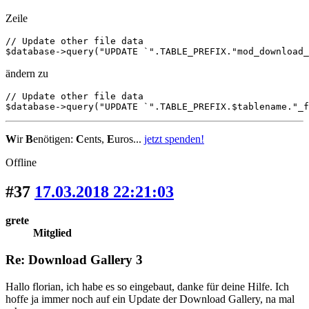
Zeile
// Update other file data

$database->query("UPDATE `".TABLE_PREFIX."mod_download_
ändern zu
// Update other file data

$database->query("UPDATE `".TABLE_PREFIX.$tablename."_f
W
ir
B
enötigen:
C
ents,
E
uros...
jetzt spenden!
Offline
#37
17.03.2018 22:21:03
grete
Mitglied
Re: Download Gallery 3
Hallo florian, ich habe es so eingebaut, danke für deine Hilfe. Ich
hoffe ja immer noch auf ein Update der Download Gallery, na mal