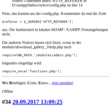
Notice: Undefined index: HTTP_REFERER in
D:\xampp\htdocs\wbce\config.php on line 14
Nein, das kommt aus der config.php. Kommentier da mal die Zeile
$referer = $_SERVER['HTTP_REFERER'];
aus. Die funktioniert in lokalen MAMP / XAMPP-Testumgebungen
nicht.
Die anderen Notices lassen sich fixen, wenn in der
modules\download_gallery_3\help.php nach
require(WB_PATH.'/modules/admin.php');
folgendes eingefügt wird:
require_once('functions.php');
W
ir
B
enötigen:
C
ents,
E
uros...
jetzt spenden!
Offline
#34
20.09.2017 13:09:25