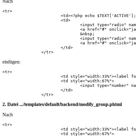
Nach
<tr>

    			<td><?php echo $TEXT['ACTIVE']; ?>:</td>

    			<td>

    				<input type="radio" name="active" id="active_true" value="1" <?php if($data->active == 1): echo ' checked="checked"'; endif; ?> />

    				<a href="#" onclick="javascript: document.getElementById('active_true').checked = true;"><label for="active_true"><?php echo $TEXT['YES']; ?></label></a>

    				&nbsp;

    				<input type="radio" name="active" id="active_false" value="0" <?php if($data->active == 0): echo ' checked="checked"'; endif; ?> />

    				<a href="#" onclick="javascript: document.getElementById('active_false').checked = true;"><label for="active_false"><?php echo $TEXT['NO']; ?></label></a>

    			</td>

    		</tr>
einfügen:
<tr>

            		<td style="width:33%"><label for="position">Position</label>:</td>

            		<td style="width:67%">

            			<input type="number" name="position" id="position" value="<?php echo $data->position; ?>" min="1" max="999999"  />

            		</td>

            	</tr>
2. Datei .../templates/default/backend/modify_group.phtml
Nach
<tr>

            		<td style="width:33%"><label for="title"><?php echo $TEXT['TITLE']; ?></label>:</td>

            		<td style="width:67%">
