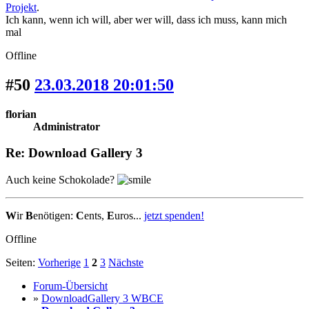
Projekt
.
Ich kann, wenn ich will, aber wer will, dass ich muss, kann mich
mal
Offline
#50
23.03.2018 20:01:50
florian
Administrator
Re: Download Gallery 3
Auch keine Schokolade?
W
ir
B
enötigen:
C
ents,
E
uros...
jetzt spenden!
Offline
Seiten:
Vorherige
1
2
3
Nächste
Forum-Übersicht
»
DownloadGallery 3 WBCE