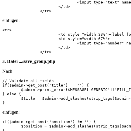
            			<input type="text" name="title" id="title" value="<?php echo $data->title; ?>" maxlength="255" />

            		</td>

            	</tr>
einfügen:
<tr>

            		<td style="width:33%"><label for="position">Position</label>:</td>

            		<td style="width:67%">

            			<input type="number" name="position" id="position" value="<?php echo $data->position; ?>" min="1" max="999999"  />

            		</td>

            	</tr>
3. Datei .../save_group.php
Nach
// Validate all fields

if($admin->get_post('title') == '') {

	$admin->print_error($MESSAGE['GENERIC']['FILL_IN_ALL'], WB_URL.'/modules/'.$dlgmodname.'/modify_group.php?page_id='.$page_id.'&section_id='.$section_id.'&group_id='.$group_id);

} else {

	$title = $admin->add_slashes(strip_tags($admin->get_post('title')));

}
einfügen:
if($admin->get_post('position') != '') {

	$position = $admin->add_slashes(strip_tags($admin->get_post('position')));

}