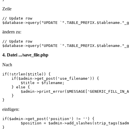
Zeile
// Update row

$database->query("UPDATE `".TABLE_PREFIX.$tablename."_g
ändern zu:
// Update row

$database->query("UPDATE `".TABLE_PREFIX.$tablename."_g
4. Datei .../save_file.php
Nach
if(!strlen($title)) {

    if($admin->get_post('use_filename')) {

        $title = $filename;

    } else {

        $admin->print_error($MESSAGE['GENERIC_FILL_IN_A
    }

}
einfügen:
if($admin->get_post('position') != '') {

	$position = $admin->add_slashes(strip_tags($admin->get_post('position')));

}