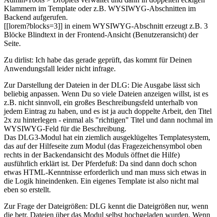
Klammern im Template oder z.B. WYSIWYG-Abschnitten im
Backend aufgerufen.
[[lorem?blocks=3]] in einem WYSIWYG-Abschnitt erzeugt z.B. 3
Blöcke Blindtext in der Frontend-Ansicht (Benutzeransicht) der
Seite.
Zu dirlist: Ich habe das gerade geprüft, das kommt für Deinen
Anwendungsfall leider nicht infrage.
Zur Darstellung der Dateien in der DLG: Die Ausgabe lässt sich
beliebig anpassen. Wenn Du so viele Dateien anzeigen willst, ist es
z.B. nicht sinnvoll, ein großes Beschreibungsfeld unterhalb von
jedem Eintrag zu haben, und es ist ja auch doppelte Arbeit, den Titel
2x zu hinterlegen - einmal als "richtigen" Titel und dann nochmal im
WYSIWYG-Feld für die Beschreibung.
Das DLG3-Modul hat ein ziemlich ausgeklügeltes Templatesystem,
das auf der Hilfeseite zum Modul (das Fragezeichensymbol oben
rechts in der Backendansicht des Moduls öffnet die Hilfe)
ausführlich erklärt ist. Der Pferdefuß: Da sind dann doch schon
etwas HTML-Kenntnisse erforderlich und man muss sich etwas in
die Logik hineindenken. Ein eigenes Template ist also nicht mal
eben so erstellt.
Zur Frage der Dateigrößen: DLG kennt die Dateigrößen nur, wenn
die betr. Dateien über das Modul selbst hochgeladen wurden. Wenn