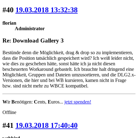
#40
19.03.2018 13:32:38
florian
Administrator
Re: Download Gallery 3
Bestünde denn die Möglichkeit, drag & drop so zu implementieren,
dass die Position tatsächlich gespeichert wird? Ich weiß leider nicht,
wie dies zu geschehen hätte, sonst hätte ich ja nicht diesen
bescheuerten Workaround gebastelt. Ich brauchte halt dringend eine
Möglichkeit, Gruppen und Dateien umzusortieren, und die DLG2.x-
Versionen, die hier und bei WB kursieren, kamen nicht in Frage
bzw. sind nicht mehr zu WBCE kompatibel.
W
ir
B
enötigen:
C
ents,
E
uros...
jetzt spenden!
Offline
#41
19.03.2018 17:40:40