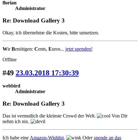
florian
Administrator
Re: Download Gallery 3
Okay, ich übernehme die Kosten, bitte umsetzen.
W
ir
B
enötigen:
C
ents,
E
uros...
jetzt spenden!
Offline
#49
23.03.2018 17:30:39
webbird
Administrator
Re: Download Gallery 3
Das ist vermutlich die kleinste Crowd der Welt.
Von Dir
nehm ich nix.
Ich habe eine
Amazon-Wishlist
.
Oder
spende an das