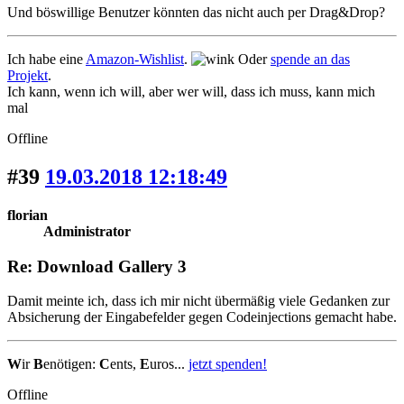
Und böswillige Benutzer könnten das nicht auch per Drag&Drop?
Ich habe eine
Amazon-Wishlist
.
Oder
spende an das
Projekt
.
Ich kann, wenn ich will, aber wer will, dass ich muss, kann mich
mal
Offline
#39
19.03.2018 12:18:49
florian
Administrator
Re: Download Gallery 3
Damit meinte ich, dass ich mir nicht übermäßig viele Gedanken zur
Absicherung der Eingabefelder gegen Codeinjections gemacht habe.
W
ir
B
enötigen:
C
ents,
E
uros...
jetzt spenden!
Offline