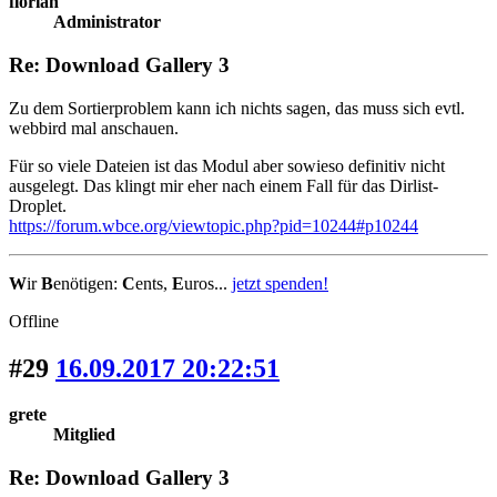
florian
Administrator
Re: Download Gallery 3
Zu dem Sortierproblem kann ich nichts sagen, das muss sich evtl.
webbird mal anschauen.
Für so viele Dateien ist das Modul aber sowieso definitiv nicht
ausgelegt. Das klingt mir eher nach einem Fall für das Dirlist-
Droplet.
https://forum.wbce.org/viewtopic.php?pid=10244#p10244
W
ir
B
enötigen:
C
ents,
E
uros...
jetzt spenden!
Offline
#29
16.09.2017 20:22:51
grete
Mitglied
Re: Download Gallery 3