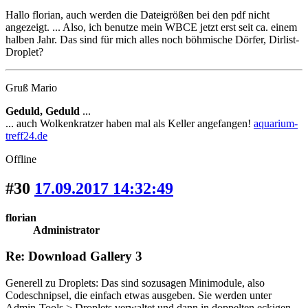
Hallo florian, auch werden die Dateigrößen bei den pdf nicht
angezeigt. ... Also, ich benutze mein WBCE jetzt erst seit ca. einem
halben Jahr. Das sind für mich alles noch böhmische Dörfer, Dirlist-
Droplet?
Gruß Mario
Geduld, Geduld
...
... auch Wolkenkratzer haben mal als Keller angefangen!
aquarium-
treff24.de
Offline
#30
17.09.2017 14:32:49
florian
Administrator
Re: Download Gallery 3
Generell zu Droplets: Das sind sozusagen Minimodule, also
Codeschnipsel, die einfach etwas ausgeben. Sie werden unter
Admin-Tools > Droplets verwaltet und dann in doppelten eckigen