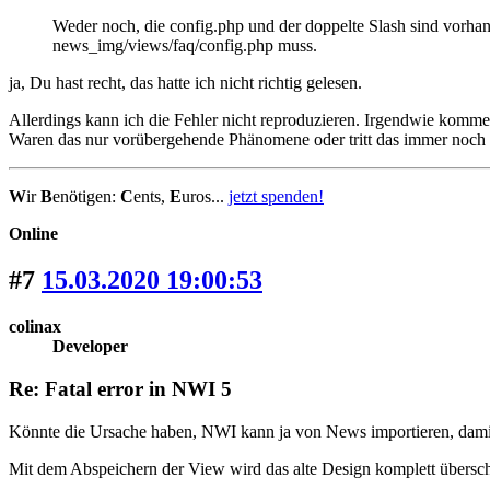
Weder noch, die config.php und der doppelte Slash sind vorhan
news_img/views/faq/config.php muss.
ja, Du hast recht, das hatte ich nicht richtig gelesen.
Allerdings kann ich die Fehler nicht reproduzieren. Irgendwie kommen
Waren das nur vorübergehende Phänomene oder tritt das immer noch 
W
ir
B
enötigen:
C
ents,
E
uros...
jetzt spenden!
Online
#7
15.03.2020 19:00:53
colinax
Developer
Re: Fatal error in NWI 5
Könnte die Ursache haben, NWI kann ja von News importieren, damit d
Mit dem Abspeichern der View wird das alte Design komplett überschr