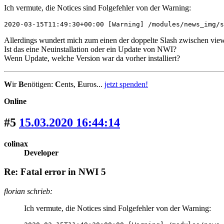
Ich vermute, die Notices sind Folgefehler von der Warning:
2020-03-15T11:49:30+00:00 [Warning] /modules/news_img/s
Allerdings wundert mich zum einen der doppelte Slash zwischen views
Ist das eine Neuinstallation oder ein Update von NWI?
Wenn Update, welche Version war da vorher installiert?
W
ir
B
enötigen:
C
ents,
E
uros...
jetzt spenden!
Online
#5
15.03.2020 16:44:14
colinax
Developer
Re: Fatal error in NWI 5
florian schrieb:
Ich vermute, die Notices sind Folgefehler von der Warning: