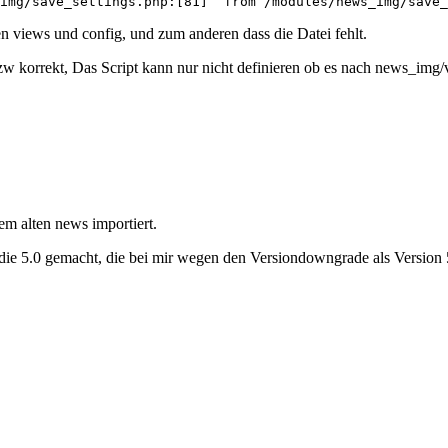
img/save_settings.php:[81]  from /modules/news_img/save_
 views und config, und zum anderen dass die Datei fehlt.
zw korrekt, Das Script kann nur nicht definieren ob es nach news_img
em alten news importiert.
f die 5.0 gemacht, die bei mir wegen den Versiondowngrade als Version 5