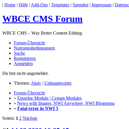
|
Home
|
Hilfe
|
Add-Ons
|
Templates
|
Spenden
|
Impressum
|
Datensc
WBCE CMS Forum
WBCE CMS – Way Better Content Editing.
Forum-Übersicht
Nutzungsbedingungen
Suche
Registrieren
Anmelden
Du bist nicht angemeldet.
Themen:
Aktiv
|
Unbeantwortet
Forum-Übersicht
»
Einzelne Module | Certain Modules
»
News with Images, NWI Anywhere, NWI Blogmenu
»
Fatal error in NWI 5
Seiten:
1
2
Nächste