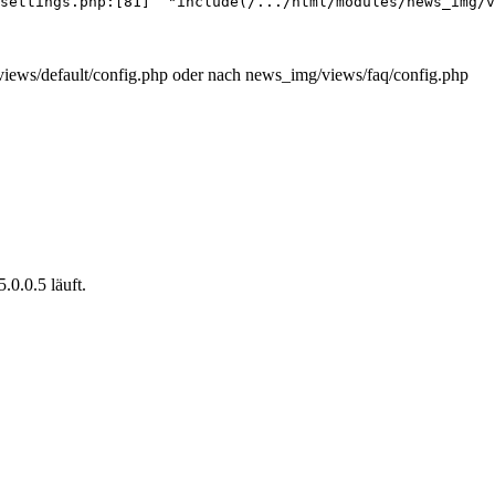
settings.php:[81]  "include(/.../html/modules/news_img/v
/views/default/config.php oder nach news_img/views/faq/config.php
.0.0.5 läuft.