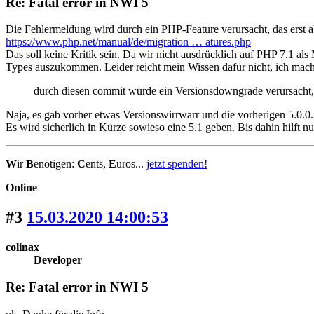
Re: Fatal error in NWI 5
Die Fehlermeldung wird durch ein PHP-Feature verursacht, das erst a
https://www.php.net/manual/de/migration … atures.php
Das soll keine Kritik sein. Da wir nicht ausdrücklich auf PHP 7.1 als
Types auszukommen. Leider reicht mein Wissen dafür nicht, ich mache
durch diesen commit wurde ein Versionsdowngrade verursacht, 
Naja, es gab vorher etwas Versionswirrwarr und die vorherigen 5.0.0
Es wird sicherlich in Kürze sowieso eine 5.1 geben. Bis dahin hilft nu
W
ir
B
enötigen:
C
ents,
E
uros...
jetzt spenden!
Online
#3
15.03.2020 14:00:53
colinax
Developer
Re: Fatal error in NWI 5