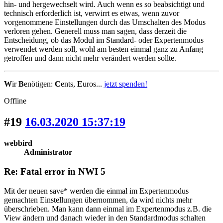
hin- und hergewechselt wird. Auch wenn es so beabsichtigt und
technisch erforderlich ist, verwirrt es etwas, wenn zuvor
vorgenommene Einstellungen durch das Umschalten des Modus
verloren gehen. Generell muss man sagen, dass derzeit die
Entscheidung, ob das Modul im Standard- oder Expertenmodus
verwendet werden soll, wohl am besten einmal ganz zu Anfang
getroffen und dann nicht mehr verändert werden sollte.
W
ir
B
enötigen:
C
ents,
E
uros...
jetzt spenden!
Offline
#19
16.03.2020 15:37:19
webbird
Administrator
Re: Fatal error in NWI 5
Mit der neuen save* werden die einmal im Expertenmodus
gemachten Einstellungen übernommen, da wird nichts mehr
überschrieben. Man kann dann einmal im Expertenmodus z.B. die
View ändern und danach wieder in den Standardmodus schalten