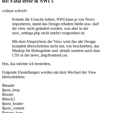
Re: Fatal error in NWI 5
colinax schrieb:
Könnte die Ursache haben, NWI kann ja von News
importieren, damit das Design erhalten bleibt usw. darf
die view nicht geändert werden, was aber in der
save_settings.php nicht (mehr) vorgesehen ist.
Mit dem Abspeichern der View wird das alte Design
komplett überschrieben nicht nur, wie beschrieben, das
Markup für Beitragsliste und -details sondern auch dass
CSS in der news_img/frontend.css.
Hm, das möchte ich bestreiten.
Folgende Einstellungen werden mit dem Wechsel der View
überschrieben:
$header
$post_loop
$footer
$block2
$post_header
$post_content
$image_loop