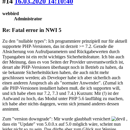
#14
16.03.2020 14:10:40
webbird
Administrator
Re: Fatal error in NWI 5
Zu den "nullable types": Ich programmiere prinzipiell nur für aktuell
supportete PHP-Versionen, das ist derzeit >= 7.2. Gerade die
Absicherung von Aufrufparametern und Rückgabewerten durch
Typangaben ist ein recht wichtiges Sicherheitsfeature. Ich bin auch
der Meinung, dass es von Seiten der Provider unverantwortlich ist,
derart alte PHP-Versionen überhaupt noch in Betrieb zu haben, da
sie bekannte Sicherheitslücken haben, die auch nicht mehr
geschlossen werden; als Developer habe ich aber sicherlich auch
einen anderen Anspruch als als "normaler Anwender". (Zumal ich
alle PHP-Versionen installiert haben muß, die ich supporten will,
und ich habe eben nur 7.2, 7.3 und 7.4.) Kurzum: Mir (!) ist der
Aufwand zu hoch, das Modul unter PHP 5.6 lauffähig zu machen,
ich habe aber nichts dagegen, wenn sich jemand anderes dessen
annimmt.
Zum "version downgrade": Mir wurde glaubhaft versichert
,
dass ein "Update" von 5.0.0.x auf 5.0 möglich wäre, scheint nun
leider nicht so zu sein. Das dürfte aber zum Glück nur Wenige