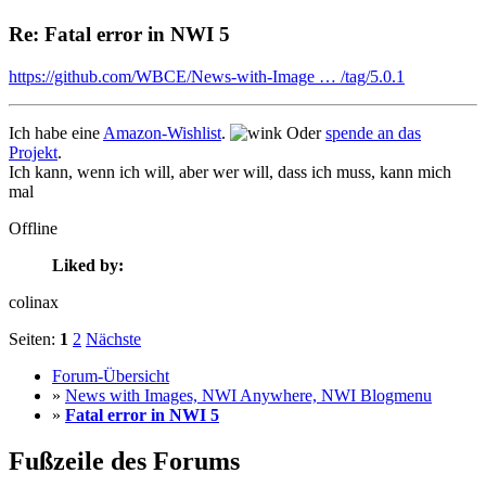
Re: Fatal error in NWI 5
https://github.com/WBCE/News-with-Image … /tag/5.0.1
Ich habe eine
Amazon-Wishlist
.
Oder
spende an das
Projekt
.
Ich kann, wenn ich will, aber wer will, dass ich muss, kann mich
mal
Offline
Liked by:
colinax
Seiten:
1
2
Nächste
Forum-Übersicht
»
News with Images, NWI Anywhere, NWI Blogmenu
»
Fatal error in NWI 5
Fußzeile des Forums