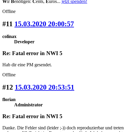
W
ir
B
enötigen:
C
ents,
E
uros...
jetzt spenden!
Offline
#11
15.03.2020 20:00:57
colinax
Developer
Re: Fatal error in NWI 5
Hab dir eine PM gesendet.
Offline
#12
15.03.2020 20:53:51
florian
Administrator
Re: Fatal error in NWI 5
Danke. Die Fehler sind (leider ;-)) doch reproduzierbar und treten