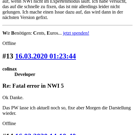
auf, wenn NWI nicht im Expertenmodus läuft. Ich habe versucht,
das auf die schnelle zu fixen, das ist mir allerdings leider nicht
gelungen. Ich mache einen Issue dazu auf, das wird dann in der
nächsten Version gefixt.
W
ir
B
enötigen:
C
ents,
E
uros...
jetzt spenden!
Offline
#13
16.03.2020 01:23:44
colinax
Developer
Re: Fatal error in NWI 5
Ok Danke.
Das PW lasse ich aktuell noch so, fixe aber Morgen die Darstellung
wieder.
Offline