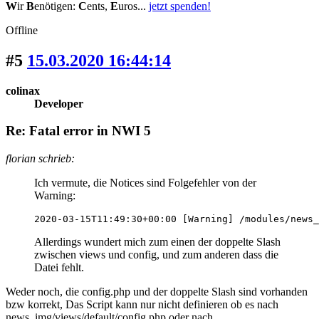
W
ir
B
enötigen:
C
ents,
E
uros...
jetzt spenden!
Offline
#5
15.03.2020 16:44:14
colinax
Developer
Re: Fatal error in NWI 5
florian schrieb:
Ich vermute, die Notices sind Folgefehler von der
Warning:
2020-03-15T11:49:30+00:00 [Warning] /modules/news_
Allerdings wundert mich zum einen der doppelte Slash
zwischen views und config, und zum anderen dass die
Datei fehlt.
Weder noch, die config.php und der doppelte Slash sind vorhanden
bzw korrekt, Das Script kann nur nicht definieren ob es nach
news_img/views/default/config.php oder nach