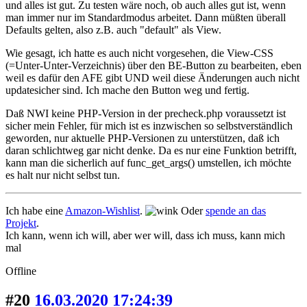
und alles ist gut. Zu testen wäre noch, ob auch alles gut ist, wenn
man immer nur im Standardmodus arbeitet. Dann müßten überall
Defaults gelten, also z.B. auch "default" als View.
Wie gesagt, ich hatte es auch nicht vorgesehen, die View-CSS
(=Unter-Unter-Verzeichnis) über den BE-Button zu bearbeiten, eben
weil es dafür den AFE gibt UND weil diese Änderungen auch nicht
updatesicher sind. Ich mache den Button weg und fertig.
Daß NWI keine PHP-Version in der precheck.php voraussetzt ist
sicher mein Fehler, für mich ist es inzwischen so selbstverständlich
geworden, nur aktuelle PHP-Versionen zu unterstützen, daß ich
daran schlichtweg gar nicht denke. Da es nur eine Funktion betrifft,
kann man die sicherlich auf func_get_args() umstellen, ich möchte
es halt nur nicht selbst tun.
Ich habe eine
Amazon-Wishlist
.
Oder
spende an das
Projekt
.
Ich kann, wenn ich will, aber wer will, dass ich muss, kann mich
mal
Offline
#20
16.03.2020 17:24:39