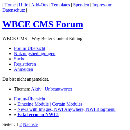
|
Home
|
Hilfe
|
Add-Ons
|
Templates
|
Spenden
|
Impressum
|
Datenschutz
|
WBCE CMS Forum
WBCE CMS – Way Better Content Editing.
Forum-Übersicht
Nutzungsbedingungen
Suche
Registrieren
Anmelden
Du bist nicht angemeldet.
Themen:
Aktiv
|
Unbeantwortet
Forum-Übersicht
»
Einzelne Module | Certain Modules
»
News with Images, NWI Anywhere, NWI Blogmenu
»
Fatal error in NWI 5
Seiten:
1
2
Nächste