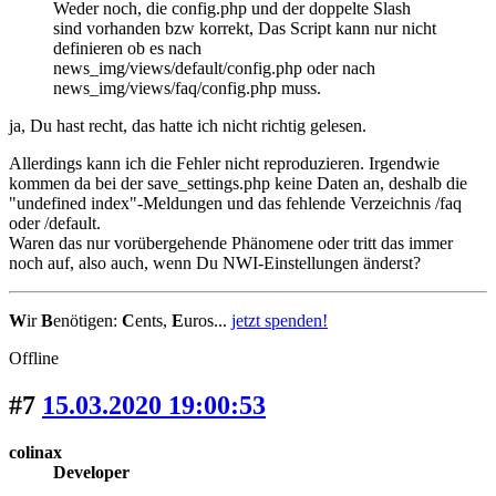
Weder noch, die config.php und der doppelte Slash
sind vorhanden bzw korrekt, Das Script kann nur nicht
definieren ob es nach
news_img/views/default/config.php oder nach
news_img/views/faq/config.php muss.
ja, Du hast recht, das hatte ich nicht richtig gelesen.
Allerdings kann ich die Fehler nicht reproduzieren. Irgendwie
kommen da bei der save_settings.php keine Daten an, deshalb die
"undefined index"-Meldungen und das fehlende Verzeichnis /faq
oder /default.
Waren das nur vorübergehende Phänomene oder tritt das immer
noch auf, also auch, wenn Du NWI-Einstellungen änderst?
W
ir
B
enötigen:
C
ents,
E
uros...
jetzt spenden!
Offline
#7
15.03.2020 19:00:53
colinax
Developer