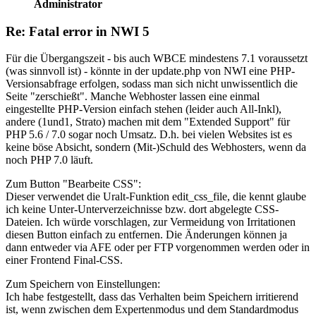
Administrator
Re: Fatal error in NWI 5
Für die Übergangszeit - bis auch WBCE mindestens 7.1 voraussetzt
(was sinnvoll ist) - könnte in der update.php von NWI eine PHP-
Versionsabfrage erfolgen, sodass man sich nicht unwissentlich die
Seite "zerschießt". Manche Webhoster lassen eine einmal
eingestellte PHP-Version einfach stehen (leider auch All-Inkl),
andere (1und1, Strato) machen mit dem "Extended Support" für
PHP 5.6 / 7.0 sogar noch Umsatz. D.h. bei vielen Websites ist es
keine böse Absicht, sondern (Mit-)Schuld des Webhosters, wenn da
noch PHP 7.0 läuft.
Zum Button "Bearbeite CSS":
Dieser verwendet die Uralt-Funktion edit_css_file, die kennt glaube
ich keine Unter-Unterverzeichnisse bzw. dort abgelegte CSS-
Dateien. Ich würde vorschlagen, zur Vermeidung von Irritationen
diesen Button einfach zu entfernen. Die Änderungen können ja
dann entweder via AFE oder per FTP vorgenommen werden oder in
einer Frontend Final-CSS.
Zum Speichern von Einstellungen:
Ich habe festgestellt, dass das Verhalten beim Speichern irritierend
ist, wenn zwischen dem Expertenmodus und dem Standardmodus