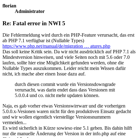
florian
Administrator
Re: Fatal error in NWI 5
Die Fehlermeldung wird durch ein PHP-Feature verursacht, das erst
ab PHP 7.1 verfügbar ist (Nullable Types)
https://www.php.net/manual/de/migration … atures.php
Das soll keine Kritik sein. Da wir nicht ausdrücklich auf PHP 7.1 als
Mindestversion hinweisen, und viele Seiten noch mit 5.6 oder 7.0
laufen, sollte hier eine Möglichkeit gefunden werden, ohne die
Nullable Types auszukommen. Leider reicht mein Wissen dafür
nicht, ich mache aber einen Issue dazu auf.
durch diesen commit wurde ein Versionsdowngrade
verursacht, was darin endet dass dass Versionen mit
5.0.0.4 und co. nicht mehr updaten können.
Naja, es gab vorher etwas Versionswirrwarr und die vorherigen
5.0.0.x-Vesionen waren nicht für den produktiven Einsatz gedacht
und wir wollen eigentlich vierstellige Versionsnummern
vermeiden...
Es wird sicherlich in Kürze sowieso eine 5.1 geben. Bis dahin hilft
nur die manuelle Änderung der Version in der info.php auf eine