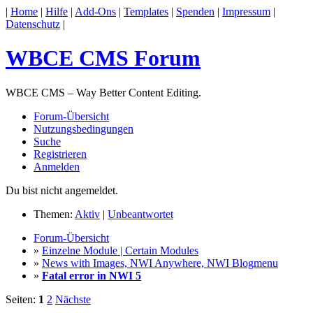
|
Home
|
Hilfe
|
Add-Ons
|
Templates
|
Spenden
|
Impressum
|
Datenschutz
|
WBCE CMS Forum
WBCE CMS – Way Better Content Editing.
Forum-Übersicht
Nutzungsbedingungen
Suche
Registrieren
Anmelden
Du bist nicht angemeldet.
Themen:
Aktiv
|
Unbeantwortet
Forum-Übersicht
»
Einzelne Module | Certain Modules
»
News with Images, NWI Anywhere, NWI Blogmenu
»
Fatal error in NWI 5
Seiten:
1
2
Nächste