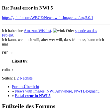
Re: Fatal error in NWI 5
https://github.com/WBCE/News-with-Image … /tag/5.0.1
Ich habe eine
Amazon-Wishlist
.
Oder
spende an das
Projekt
.
Ich kann, wenn ich will, aber wer will, dass ich muss, kann mich
mal
Offline
Liked by:
colinax
Seiten:
1
2
Nächste
Forum-Übersicht
»
News with Images, NWI Anywhere, NWI Blogmenu
»
Fatal error in NWI 5
Fußzeile des Forums