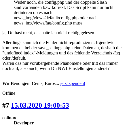
Weder noch, die config.php und der doppelte Slash
sind vorhanden bzw korrekt, Das Script kann nur nicht
definieren ob es nach
news_img/views/default/config.php oder nach
news_img/views/faq/config.php muss.
ja, Du hast recht, das hatte ich nicht richtig gelesen.
Allerdings kann ich die Fehler nicht reproduzieren. Irgendwie
kommen da bei der save_settings.php keine Daten an, deshalb die
"undefined index"-Meldungen und das fehlende Verzeichnis /faq
oder /default.
Waren das nur vorübergehende Phänomene oder tritt das immer
noch auf, also auch, wenn Du NWI-Einstellungen änderst?
W
ir
B
enötigen:
C
ents,
E
uros...
jetzt spenden!
Offline
#7
15.03.2020 19:00:53
colinax
Developer