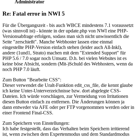
Administrator
Re: Fatal error in NWI 5
Für die Übergangszeit - bis auch WBCE mindestens 7.1 voraussetzt
(was sinnvoll ist) - könnte in der update.php von NWI eine PHP-
Versionsabfrage erfolgen, sodass man sich nicht unwissentlich die
Seite "zerschießt". Manche Webhoster lassen eine einmal
eingestellte PHP-Version einfach stehen (leider auch All-Inkl),
andere (1und1, Strato) machen mit dem "Extended Support" für
PHP 5.6 / 7.0 sogar noch Umsatz. D.h. bei vielen Websites ist es
keine böse Absicht, sondern (Mit-)Schuld des Webhosters, wenn da
noch PHP 7.0 läuft.
Zum Button "Bearbeite CSS":
Dieser verwendet die Uralt-Funktion edit_css_file, die kennt glaube
ich keine Unter-Unterverzeichnisse bzw. dort abgelegte CSS-
Dateien. Ich würde vorschlagen, zur Vermeidung von Irritationen
diesen Button einfach zu entfernen. Die Änderungen können ja
dann entweder via AFE oder per FTP vorgenommen werden oder in
einer Frontend Final-CSS.
Zum Speichern von Einstellungen:
Ich habe festgestellt, dass das Verhalten beim Speichern irritierend
ist, wenn zwischen dem Expertenmodus und dem Standardmodus