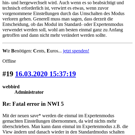
hin- und hergewechselt wird. Auch wenn es so beabsichtigt und
technisch erforderlich ist, verwirrt es etwas, wenn zuvor
vorgenommene Einstellungen durch das Umschalten des Modus
verloren gehen. Generell muss man sagen, dass derzeit die
Entscheidung, ob das Modul im Standard- oder Expertenmodus
verwendet werden soll, wohl am besten einmal ganz zu Anfang
getroffen und dann nicht mehr verändert werden sollte.
W
ir
B
enötigen:
C
ents,
E
uros...
jetzt spenden!
Offline
#19
16.03.2020 15:37:19
webbird
Administrator
Re: Fatal error in NWI 5
Mit der neuen save* werden die einmal im Expertenmodus
gemachten Einstellungen übernommen, da wird nichts mehr
überschrieben. Man kann dann einmal im Expertenmodus z.B. die
View ändern und danach wieder in den Standardmodus schalten