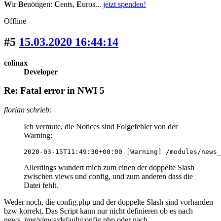
W
ir
B
enötigen:
C
ents,
E
uros...
jetzt spenden!
Offline
#5
15.03.2020 16:44:14
colinax
Developer
Re: Fatal error in NWI 5
florian schrieb:
Ich vermute, die Notices sind Folgefehler von der
Warning:
2020-03-15T11:49:30+00:00 [Warning] /modules/news_
Allerdings wundert mich zum einen der doppelte Slash
zwischen views und config, und zum anderen dass die
Datei fehlt.
Weder noch, die config.php und der doppelte Slash sind vorhanden
bzw korrekt, Das Script kann nur nicht definieren ob es nach
news_img/views/default/config.php oder nach