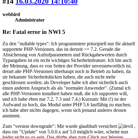
#14
16.03.2020 14:10:40
webbird
Administrator
Re: Fatal error in NWI 5
Zu den "nullable types": Ich programmiere prinzipiell nur für aktuell
supportete PHP-Versionen, das ist derzeit >= 7.2. Gerade die
Absicherung von Aufrufparametern und Rückgabewerten durch
Typangaben ist ein recht wichtiges Sicherheitsfeature. Ich bin auch
der Meinung, dass es von Seiten der Provider unverantwortlich ist,
derart alte PHP-Versionen überhaupt noch in Betrieb zu haben, da
sie bekannte Sicherheitslücken haben, die auch nicht mehr
geschlossen werden; als Developer habe ich aber sicherlich auch
einen anderen Anspruch als als "normaler Anwender". (Zumal ich
alle PHP-Versionen installiert haben muß, die ich supporten will,
und ich habe eben nur 7.2, 7.3 und 7.4.) Kurzum: Mir (!) ist der
Aufwand zu hoch, das Modul unter PHP 5.6 lauffähig zu machen,
ich habe aber nichts dagegen, wenn sich jemand anderes dessen
annimmt.
Zum "version downgrade": Mir wurde glaubhaft versichert
,
dass ein "Update" von 5.0.0.x auf 5.0 möglich wäre, scheint nun
leider nicht so zu sein. Das dürfte aber zum Glück nur Wenige