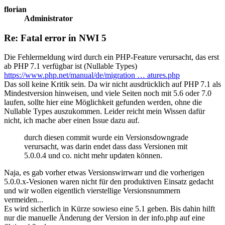
florian
Administrator
Re: Fatal error in NWI 5
Die Fehlermeldung wird durch ein PHP-Feature verursacht, das erst
ab PHP 7.1 verfügbar ist (Nullable Types)
https://www.php.net/manual/de/migration … atures.php
Das soll keine Kritik sein. Da wir nicht ausdrücklich auf PHP 7.1 als
Mindestversion hinweisen, und viele Seiten noch mit 5.6 oder 7.0
laufen, sollte hier eine Möglichkeit gefunden werden, ohne die
Nullable Types auszukommen. Leider reicht mein Wissen dafür
nicht, ich mache aber einen Issue dazu auf.
durch diesen commit wurde ein Versionsdowngrade
verursacht, was darin endet dass dass Versionen mit
5.0.0.4 und co. nicht mehr updaten können.
Naja, es gab vorher etwas Versionswirrwarr und die vorherigen
5.0.0.x-Vesionen waren nicht für den produktiven Einsatz gedacht
und wir wollen eigentlich vierstellige Versionsnummern
vermeiden...
Es wird sicherlich in Kürze sowieso eine 5.1 geben. Bis dahin hilft
nur die manuelle Änderung der Version in der info.php auf eine