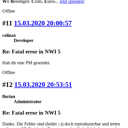
W
ir
B
enötigen:
C
ents,
E
uros...
jetzt spenden!
Offline
#11
15.03.2020 20:00:57
colinax
Developer
Re: Fatal error in NWI 5
Hab dir eine PM gesendet.
Offline
#12
15.03.2020 20:53:51
florian
Administrator
Re: Fatal error in NWI 5
Danke. Die Fehler sind (leider ;-)) doch reproduzierbar und treten