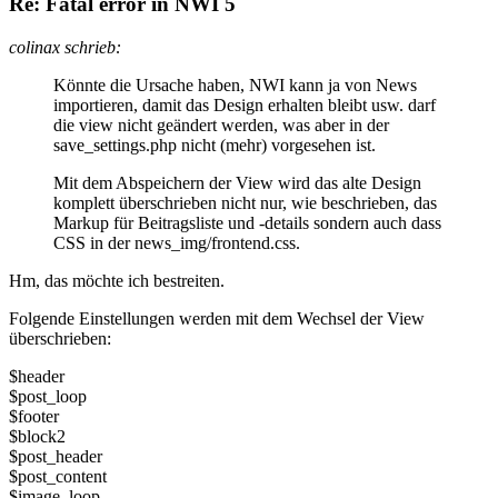
Re: Fatal error in NWI 5
colinax schrieb:
Könnte die Ursache haben, NWI kann ja von News
importieren, damit das Design erhalten bleibt usw. darf
die view nicht geändert werden, was aber in der
save_settings.php nicht (mehr) vorgesehen ist.
Mit dem Abspeichern der View wird das alte Design
komplett überschrieben nicht nur, wie beschrieben, das
Markup für Beitragsliste und -details sondern auch dass
CSS in der news_img/frontend.css.
Hm, das möchte ich bestreiten.
Folgende Einstellungen werden mit dem Wechsel der View
überschrieben:
$header
$post_loop
$footer
$block2
$post_header
$post_content
$image_loop