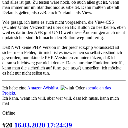
und alles ist gut. Zu testen wäre noch, ob auch alles gut ist, wenn
man immer nur im Standardmodus arbeitet. Dann müßten überall
Defaults gelten, also z.B. auch "default" als View.
Wie gesagt, ich hatte es auch nicht vorgesehen, die View-CSS
(=Unter-Unter-Verzeichnis) über den BE-Button zu bearbeiten, eben
weil es dafür den AFE gibt UND weil diese Änderungen auch nicht
updatesicher sind. Ich mache den Button weg und fertig.
Daß NWI keine PHP-Version in der precheck.php voraussetzt ist
sicher mein Fehler, für mich ist es inzwischen so selbstverständlich
geworden, nur aktuelle PHP-Versionen zu unterstützen, daß ich
daran schlichtweg gar nicht denke. Da es nur eine Funktion betrifft,
kann man die sicherlich auf func_get_args() umstellen, ich möchte
es halt nur nicht selbst tun.
Ich habe eine
Amazon-Wishlist
.
Oder
spende an das
Projekt
.
Ich kann, wenn ich will, aber wer will, dass ich muss, kann mich
mal
Offline
#20
16.03.2020 17:24:39