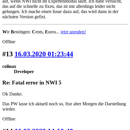
auf, wenn NWI nicht im Expertenmodus läuft. Ich habe versucht,
das auf die schnelle zu fixen, das ist mir allerdings leider nicht
gelungen. Ich mache einen Issue dazu auf, das wird dann in der
nächsten Version gefixt.
W
ir
B
enötigen:
C
ents,
E
uros...
jetzt spenden!
Offline
#13
16.03.2020 01:23:44
colinax
Developer
Re: Fatal error in NWI 5
Ok Danke.
Das PW lasse ich aktuell noch so, fixe aber Morgen die Darstellung
wieder.
Offline