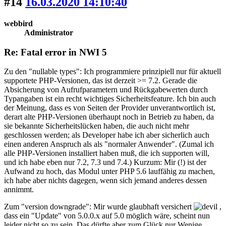
#14
16.03.2020 14:10:40
webbird
Administrator
Re: Fatal error in NWI 5
Zu den "nullable types": Ich programmiere prinzipiell nur für aktuell
supportete PHP-Versionen, das ist derzeit >= 7.2. Gerade die
Absicherung von Aufrufparametern und Rückgabewerten durch
Typangaben ist ein recht wichtiges Sicherheitsfeature. Ich bin auch
der Meinung, dass es von Seiten der Provider unverantwortlich ist,
derart alte PHP-Versionen überhaupt noch in Betrieb zu haben, da
sie bekannte Sicherheitslücken haben, die auch nicht mehr
geschlossen werden; als Developer habe ich aber sicherlich auch
einen anderen Anspruch als als "normaler Anwender". (Zumal ich
alle PHP-Versionen installiert haben muß, die ich supporten will,
und ich habe eben nur 7.2, 7.3 und 7.4.) Kurzum: Mir (!) ist der
Aufwand zu hoch, das Modul unter PHP 5.6 lauffähig zu machen,
ich habe aber nichts dagegen, wenn sich jemand anderes dessen
annimmt.
Zum "version downgrade": Mir wurde glaubhaft versichert
,
dass ein "Update" von 5.0.0.x auf 5.0 möglich wäre, scheint nun
leider nicht so zu sein. Das dürfte aber zum Glück nur Wenige