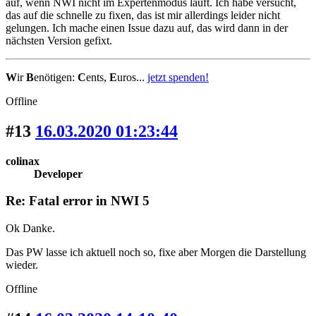
auf, wenn NWI nicht im Expertenmodus läuft. Ich habe versucht,
das auf die schnelle zu fixen, das ist mir allerdings leider nicht
gelungen. Ich mache einen Issue dazu auf, das wird dann in der
nächsten Version gefixt.
W
ir
B
enötigen:
C
ents,
E
uros...
jetzt spenden!
Offline
#13
16.03.2020 01:23:44
colinax
Developer
Re: Fatal error in NWI 5
Ok Danke.
Das PW lasse ich aktuell noch so, fixe aber Morgen die Darstellung
wieder.
Offline