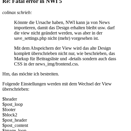
Re: Fatal error in NWI 5
colinax schrieb:
Könnte die Ursache haben, NWI kann ja von News
importieren, damit das Design erhalten bleibt usw. darf
die view nicht geändert werden, was aber in der
save_settings.php nicht (mehr) vorgesehen ist.
Mit dem Abspeichern der View wird das alte Design
komplett überschrieben nicht nur, wie beschrieben, das
Markup für Beitragsliste und -details sondern auch dass
CSS in der news_img/frontend.css.
Hm, das möchte ich bestreiten.
Folgende Einstellungen werden mit dem Wechsel der View
überschrieben:
$header
$post_loop
$footer
$block2
$post_header
$post_content
$image_loop