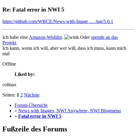
Re: Fatal error in NWI 5
https://github.com/WBCE/News-with-Image … /tag/5.0.1
Ich habe eine
Amazon-Wishlist
.
Oder
spende an das
Projekt
.
Ich kann, wenn ich will, aber wer will, dass ich muss, kann mich
mal
Offline
Liked by:
colinax
Seiten:
1
2
Nächste
Forum-Übersicht
»
News with Images, NWI Anywhere, NWI Blogmenu
»
Fatal error in NWI 5
Fußzeile des Forums