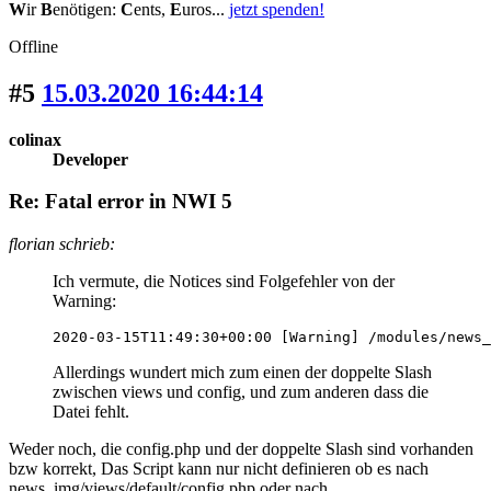
W
ir
B
enötigen:
C
ents,
E
uros...
jetzt spenden!
Offline
#5
15.03.2020 16:44:14
colinax
Developer
Re: Fatal error in NWI 5
florian schrieb:
Ich vermute, die Notices sind Folgefehler von der
Warning:
2020-03-15T11:49:30+00:00 [Warning] /modules/news_
Allerdings wundert mich zum einen der doppelte Slash
zwischen views und config, und zum anderen dass die
Datei fehlt.
Weder noch, die config.php und der doppelte Slash sind vorhanden
bzw korrekt, Das Script kann nur nicht definieren ob es nach
news_img/views/default/config.php oder nach