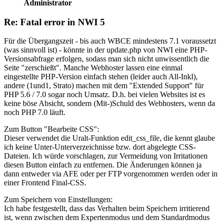
Administrator
Re: Fatal error in NWI 5
Für die Übergangszeit - bis auch WBCE mindestens 7.1 voraussetzt
(was sinnvoll ist) - könnte in der update.php von NWI eine PHP-
Versionsabfrage erfolgen, sodass man sich nicht unwissentlich die
Seite "zerschießt". Manche Webhoster lassen eine einmal
eingestellte PHP-Version einfach stehen (leider auch All-Inkl),
andere (1und1, Strato) machen mit dem "Extended Support" für
PHP 5.6 / 7.0 sogar noch Umsatz. D.h. bei vielen Websites ist es
keine böse Absicht, sondern (Mit-)Schuld des Webhosters, wenn da
noch PHP 7.0 läuft.
Zum Button "Bearbeite CSS":
Dieser verwendet die Uralt-Funktion edit_css_file, die kennt glaube
ich keine Unter-Unterverzeichnisse bzw. dort abgelegte CSS-
Dateien. Ich würde vorschlagen, zur Vermeidung von Irritationen
diesen Button einfach zu entfernen. Die Änderungen können ja
dann entweder via AFE oder per FTP vorgenommen werden oder in
einer Frontend Final-CSS.
Zum Speichern von Einstellungen:
Ich habe festgestellt, dass das Verhalten beim Speichern irritierend
ist, wenn zwischen dem Expertenmodus und dem Standardmodus