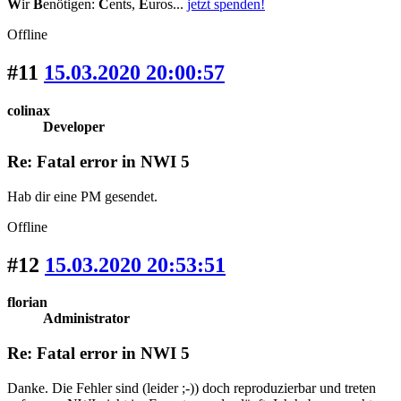
W
ir
B
enötigen:
C
ents,
E
uros...
jetzt spenden!
Offline
#11
15.03.2020 20:00:57
colinax
Developer
Re: Fatal error in NWI 5
Hab dir eine PM gesendet.
Offline
#12
15.03.2020 20:53:51
florian
Administrator
Re: Fatal error in NWI 5
Danke. Die Fehler sind (leider ;-)) doch reproduzierbar und treten