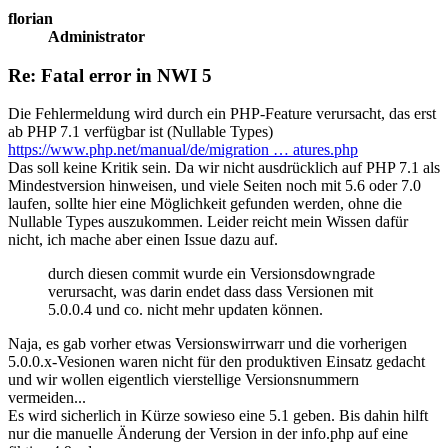
florian
Administrator
Re: Fatal error in NWI 5
Die Fehlermeldung wird durch ein PHP-Feature verursacht, das erst
ab PHP 7.1 verfügbar ist (Nullable Types)
https://www.php.net/manual/de/migration … atures.php
Das soll keine Kritik sein. Da wir nicht ausdrücklich auf PHP 7.1 als
Mindestversion hinweisen, und viele Seiten noch mit 5.6 oder 7.0
laufen, sollte hier eine Möglichkeit gefunden werden, ohne die
Nullable Types auszukommen. Leider reicht mein Wissen dafür
nicht, ich mache aber einen Issue dazu auf.
durch diesen commit wurde ein Versionsdowngrade
verursacht, was darin endet dass dass Versionen mit
5.0.0.4 und co. nicht mehr updaten können.
Naja, es gab vorher etwas Versionswirrwarr und die vorherigen
5.0.0.x-Vesionen waren nicht für den produktiven Einsatz gedacht
und wir wollen eigentlich vierstellige Versionsnummern
vermeiden...
Es wird sicherlich in Kürze sowieso eine 5.1 geben. Bis dahin hilft
nur die manuelle Änderung der Version in der info.php auf eine