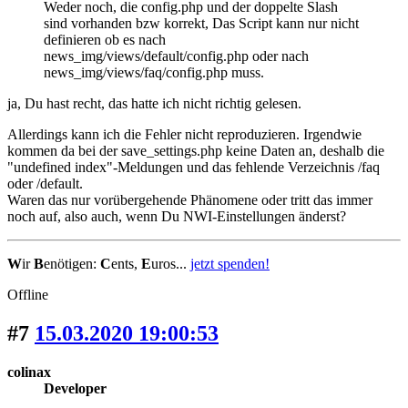
Weder noch, die config.php und der doppelte Slash
sind vorhanden bzw korrekt, Das Script kann nur nicht
definieren ob es nach
news_img/views/default/config.php oder nach
news_img/views/faq/config.php muss.
ja, Du hast recht, das hatte ich nicht richtig gelesen.
Allerdings kann ich die Fehler nicht reproduzieren. Irgendwie
kommen da bei der save_settings.php keine Daten an, deshalb die
"undefined index"-Meldungen und das fehlende Verzeichnis /faq
oder /default.
Waren das nur vorübergehende Phänomene oder tritt das immer
noch auf, also auch, wenn Du NWI-Einstellungen änderst?
W
ir
B
enötigen:
C
ents,
E
uros...
jetzt spenden!
Offline
#7
15.03.2020 19:00:53
colinax
Developer