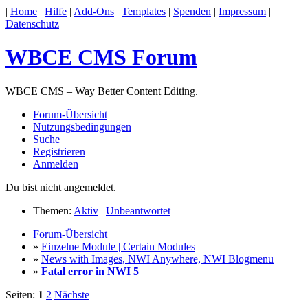
|
Home
|
Hilfe
|
Add-Ons
|
Templates
|
Spenden
|
Impressum
|
Datenschutz
|
WBCE CMS Forum
WBCE CMS – Way Better Content Editing.
Forum-Übersicht
Nutzungsbedingungen
Suche
Registrieren
Anmelden
Du bist nicht angemeldet.
Themen:
Aktiv
|
Unbeantwortet
Forum-Übersicht
»
Einzelne Module | Certain Modules
»
News with Images, NWI Anywhere, NWI Blogmenu
»
Fatal error in NWI 5
Seiten:
1
2
Nächste