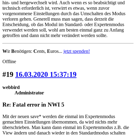
hin- und hergewechselt wird. Auch wenn es so beabsichtigt und
technisch erforderlich ist, verwirrt es etwas, wenn zuvor
vorgenommene Einstellungen durch das Umschalten des Modus
verloren gehen. Generell muss man sagen, dass derzeit die
Entscheidung, ob das Modul im Standard- oder Expertenmodus
verwendet werden soll, wohl am besten einmal ganz zu Anfang
getroffen und dann nicht mehr verändert werden sollte.
W
ir
B
enötigen:
C
ents,
E
uros...
jetzt spenden!
Offline
#19
16.03.2020 15:37:19
webbird
Administrator
Re: Fatal error in NWI 5
Mit der neuen save* werden die einmal im Expertenmodus
gemachten Einstellungen übernommen, da wird nichts mehr
überschrieben. Man kann dann einmal im Expertenmodus z.B. die
View ändern und danach wieder in den Standardmodus schalten