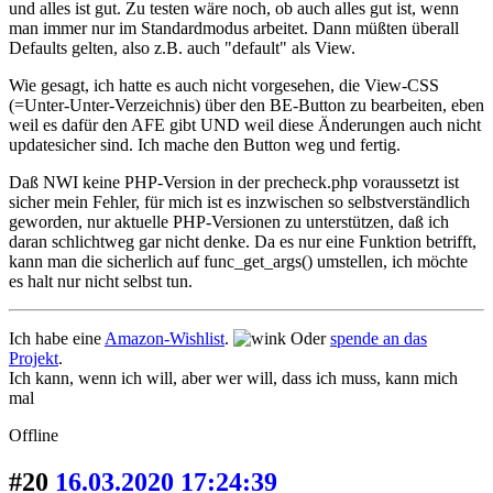
und alles ist gut. Zu testen wäre noch, ob auch alles gut ist, wenn
man immer nur im Standardmodus arbeitet. Dann müßten überall
Defaults gelten, also z.B. auch "default" als View.
Wie gesagt, ich hatte es auch nicht vorgesehen, die View-CSS
(=Unter-Unter-Verzeichnis) über den BE-Button zu bearbeiten, eben
weil es dafür den AFE gibt UND weil diese Änderungen auch nicht
updatesicher sind. Ich mache den Button weg und fertig.
Daß NWI keine PHP-Version in der precheck.php voraussetzt ist
sicher mein Fehler, für mich ist es inzwischen so selbstverständlich
geworden, nur aktuelle PHP-Versionen zu unterstützen, daß ich
daran schlichtweg gar nicht denke. Da es nur eine Funktion betrifft,
kann man die sicherlich auf func_get_args() umstellen, ich möchte
es halt nur nicht selbst tun.
Ich habe eine
Amazon-Wishlist
.
Oder
spende an das
Projekt
.
Ich kann, wenn ich will, aber wer will, dass ich muss, kann mich
mal
Offline
#20
16.03.2020 17:24:39