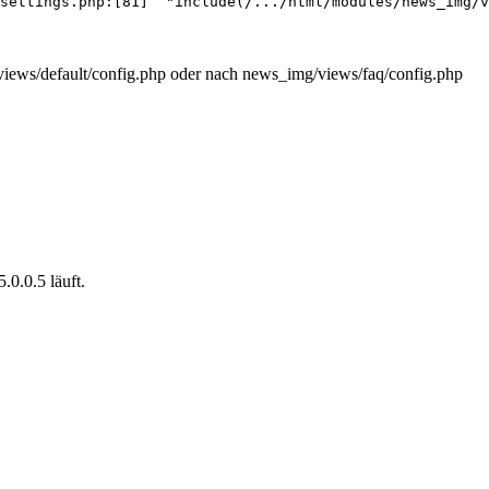
settings.php:[81]  "include(/.../html/modules/news_img/v
/views/default/config.php oder nach news_img/views/faq/config.php
.0.0.5 läuft.