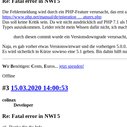
Re: Fatal error in NWI 5
Die Fehlermeldung wird durch ein PHP-Feature verursacht, das erst a
https://www.php.net/manual/de/migration … atures.php
Das soll keine Kritik sein. Da wir nicht ausdrücklich auf PHP 7.1 als
Types auszukommen. Leider reicht mein Wissen dafür nicht, ich mache
durch diesen commit wurde ein Versionsdowngrade verursacht, 
Naja, es gab vorher etwas Versionswirrwarr und die vorherigen 5.0.0
Es wird sicherlich in Kürze sowieso eine 5.1 geben. Bis dahin hilft nu
W
ir
B
enötigen:
C
ents,
E
uros...
jetzt spenden!
Offline
#3
15.03.2020 14:00:53
colinax
Developer
Re: Fatal error in NWI 5