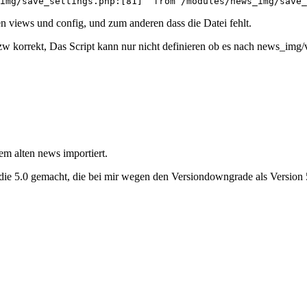
img/save_settings.php:[81]  from /modules/news_img/save_
 views und config, und zum anderen dass die Datei fehlt.
zw korrekt, Das Script kann nur nicht definieren ob es nach news_img
em alten news importiert.
f die 5.0 gemacht, die bei mir wegen den Versiondowngrade als Version 5