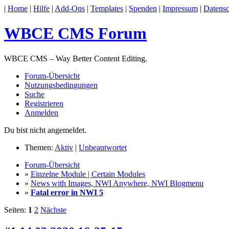
|
Home
|
Hilfe
|
Add-Ons
|
Templates
|
Spenden
|
Impressum
|
Datensc
WBCE CMS Forum
WBCE CMS – Way Better Content Editing.
Forum-Übersicht
Nutzungsbedingungen
Suche
Registrieren
Anmelden
Du bist nicht angemeldet.
Themen:
Aktiv
|
Unbeantwortet
Forum-Übersicht
»
Einzelne Module | Certain Modules
»
News with Images, NWI Anywhere, NWI Blogmenu
»
Fatal error in NWI 5
Seiten:
1
2
Nächste