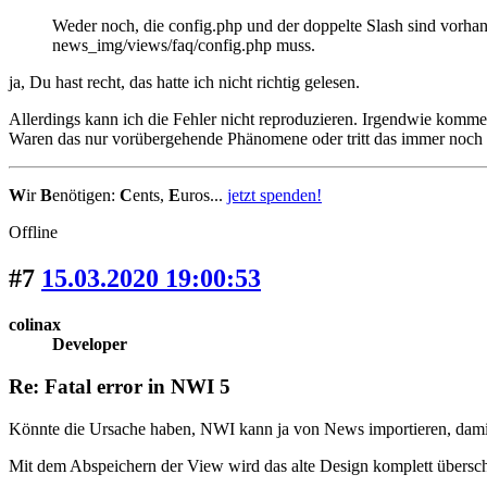
Weder noch, die config.php und der doppelte Slash sind vorhan
news_img/views/faq/config.php muss.
ja, Du hast recht, das hatte ich nicht richtig gelesen.
Allerdings kann ich die Fehler nicht reproduzieren. Irgendwie kommen
Waren das nur vorübergehende Phänomene oder tritt das immer noch 
W
ir
B
enötigen:
C
ents,
E
uros...
jetzt spenden!
Offline
#7
15.03.2020 19:00:53
colinax
Developer
Re: Fatal error in NWI 5
Könnte die Ursache haben, NWI kann ja von News importieren, damit d
Mit dem Abspeichern der View wird das alte Design komplett überschr