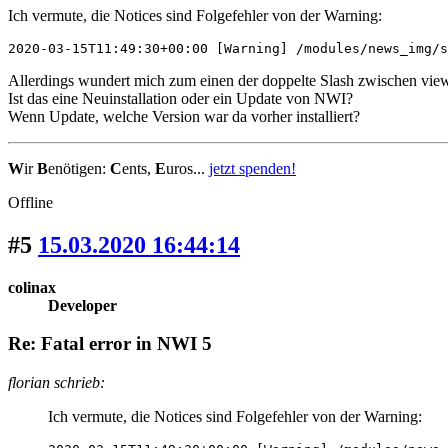
Ich vermute, die Notices sind Folgefehler von der Warning:
2020-03-15T11:49:30+00:00 [Warning] /modules/news_img/s
Allerdings wundert mich zum einen der doppelte Slash zwischen views
Ist das eine Neuinstallation oder ein Update von NWI?
Wenn Update, welche Version war da vorher installiert?
W
ir
B
enötigen:
C
ents,
E
uros...
jetzt spenden!
Offline
#5
15.03.2020 16:44:14
colinax
Developer
Re: Fatal error in NWI 5
florian schrieb:
Ich vermute, die Notices sind Folgefehler von der Warning: