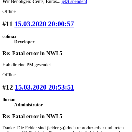
W
ir
B
enötigen:
C
ents,
E
uros...
jetzt spenden!
Offline
#11
15.03.2020 20:00:57
colinax
Developer
Re: Fatal error in NWI 5
Hab dir eine PM gesendet.
Offline
#12
15.03.2020 20:53:51
florian
Administrator
Re: Fatal error in NWI 5
Danke. Die Fehler sind (leider ;-)) doch reproduzierbar und treten