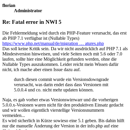
florian
Administrator
Re: Fatal error in NWI 5
Die Fehlermeldung wird durch ein PHP-Feature verursacht, das erst
ab PHP 7.1 verfügbar ist (Nullable Types)
https://www.php.net/manual/de/migration … atures.php
Das soll keine Kritik sein. Da wir nicht ausdrücklich auf PHP 7.1 als
Mindestversion hinweisen, und viele Seiten noch mit 5.6 oder 7.0
laufen, sollte hier eine Möglichkeit gefunden werden, ohne die
Nullable Types auszukommen. Leider reicht mein Wissen dafür
nicht, ich mache aber einen Issue dazu auf.
durch diesen commit wurde ein Versionsdowngrade
verursacht, was darin endet dass dass Versionen mit
5.0.0.4 und co. nicht mehr updaten können.
Naja, es gab vorher etwas Versionswirrwarr und die vorherigen
5.0.0.x-Vesionen waren nicht für den produktiven Einsatz gedacht
und wir wollen eigentlich vierstellige Versionsnummern
vermeiden...
Es wird sicherlich in Kürze sowieso eine 5.1 geben. Bis dahin hilft
nur die manuelle Änderung der Version in der info.php auf eine