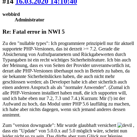
#14
16.03.2020 14:10:40
webbird
Administrator
Re: Fatal error in NWI 5
Zu den "nullable types": Ich programmiere prinzipiell nur für aktuell
supportete PHP-Versionen, das ist derzeit >= 7.2. Gerade die
Absicherung von Aufrufparametern und Rückgabewerten durch
Typangaben ist ein recht wichtiges Sicherheitsfeature. Ich bin auch
der Meinung, dass es von Seiten der Provider unverantwortlich ist,
derart alte PHP-Versionen überhaupt noch in Betrieb zu haben, da
sie bekannte Sicherheitslücken haben, die auch nicht mehr
geschlossen werden; als Developer habe ich aber sicherlich auch
einen anderen Anspruch als als "normaler Anwender". (Zumal ich
alle PHP-Versionen installiert haben muß, die ich supporten will,
und ich habe eben nur 7.2, 7.3 und 7.4.) Kurzum: Mir (!) ist der
Aufwand zu hoch, das Modul unter PHP 5.6 lauffähig zu machen,
ich habe aber nichts dagegen, wenn sich jemand anderes dessen
annimmt.
Zum "version downgrade": Mir wurde glaubhaft versichert
,
dass ein "Update" von 5.0.0.x auf 5.0 möglich wäre, scheint nun
leider nicht so zu sein. Das dürfte aber zum Glück nur Wenige