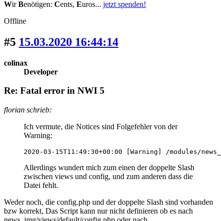
W
ir
B
enötigen:
C
ents,
E
uros...
jetzt spenden!
Offline
#5
15.03.2020 16:44:14
colinax
Developer
Re: Fatal error in NWI 5
florian schrieb:
Ich vermute, die Notices sind Folgefehler von der
Warning:
2020-03-15T11:49:30+00:00 [Warning] /modules/news_
Allerdings wundert mich zum einen der doppelte Slash
zwischen views und config, und zum anderen dass die
Datei fehlt.
Weder noch, die config.php und der doppelte Slash sind vorhanden
bzw korrekt, Das Script kann nur nicht definieren ob es nach
news_img/views/default/config.php oder nach