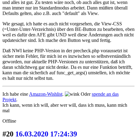
und alles ist gut. Zu testen wäre noch, ob auch alles gut ist, wenn
man immer nur im Standardmodus arbeitet. Dann müßten überall
Defaults gelten, also z.B. auch "default" als View.
Wie gesagt, ich hatte es auch nicht vorgesehen, die View-CSS
(=Unter-Unter-Verzeichnis) über den BE-Button zu bearbeiten, eben
weil es dafür den AFE gibt UND weil diese Änderungen auch nicht
updatesicher sind. Ich mache den Button weg und fertig.
Daß NWI keine PHP-Version in der precheck.php voraussetzt ist
sicher mein Fehler, für mich ist es inzwischen so selbstverständlich
geworden, nur aktuelle PHP-Versionen zu unterstützen, daß ich
daran schlichtweg gar nicht denke. Da es nur eine Funktion betrifft,
kann man die sicherlich auf func_get_args() umstellen, ich möchte
es halt nur nicht selbst tun.
Ich habe eine
Amazon-Wishlist
.
Oder
spende an das
Projekt
.
Ich kann, wenn ich will, aber wer will, dass ich muss, kann mich
mal
Offline
#20
16.03.2020 17:24:39