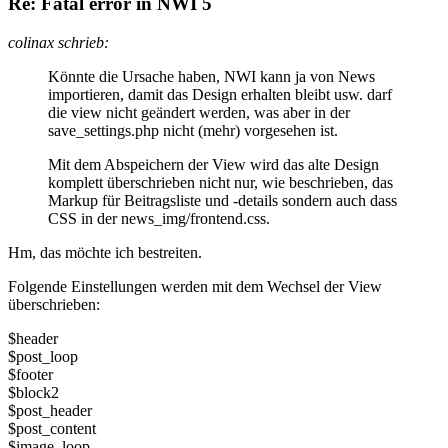
Re: Fatal error in NWI 5
colinax schrieb:
Könnte die Ursache haben, NWI kann ja von News
importieren, damit das Design erhalten bleibt usw. darf
die view nicht geändert werden, was aber in der
save_settings.php nicht (mehr) vorgesehen ist.
Mit dem Abspeichern der View wird das alte Design
komplett überschrieben nicht nur, wie beschrieben, das
Markup für Beitragsliste und -details sondern auch dass
CSS in der news_img/frontend.css.
Hm, das möchte ich bestreiten.
Folgende Einstellungen werden mit dem Wechsel der View
überschrieben:
$header
$post_loop
$footer
$block2
$post_header
$post_content
$image_loop