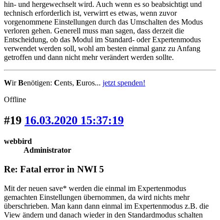
hin- und hergewechselt wird. Auch wenn es so beabsichtigt und
technisch erforderlich ist, verwirrt es etwas, wenn zuvor
vorgenommene Einstellungen durch das Umschalten des Modus
verloren gehen. Generell muss man sagen, dass derzeit die
Entscheidung, ob das Modul im Standard- oder Expertenmodus
verwendet werden soll, wohl am besten einmal ganz zu Anfang
getroffen und dann nicht mehr verändert werden sollte.
W
ir
B
enötigen:
C
ents,
E
uros...
jetzt spenden!
Offline
#19
16.03.2020 15:37:19
webbird
Administrator
Re: Fatal error in NWI 5
Mit der neuen save* werden die einmal im Expertenmodus
gemachten Einstellungen übernommen, da wird nichts mehr
überschrieben. Man kann dann einmal im Expertenmodus z.B. die
View ändern und danach wieder in den Standardmodus schalten