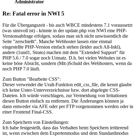
Administrator
Re: Fatal error in NWI 5
Für die Übergangszeit - bis auch WBCE mindestens 7.1 voraussetzt
(was sinnvoll ist) - könnte in der update.php von NWI eine PHP-
Versionsabfrage erfolgen, sodass man sich nicht unwissentlich die
Seite "zerschießt". Manche Webhoster lassen eine einmal
eingestellte PHP-Version einfach stehen (leider auch All-Inkl),
andere (1und1, Strato) machen mit dem "Extended Support" für
PHP 5.6 / 7.0 sogar noch Umsatz. D.h. bei vielen Websites ist es
keine böse Absicht, sondern (Mit-)Schuld des Webhosters, wenn da
noch PHP 7.0 läuft.
Zum Button "Bearbeite CSS":
Dieser verwendet die Uralt-Funktion edit_css_file, die kennt glaube
ich keine Unter-Unterverzeichnisse bzw. dort abgelegte CSS-
Dateien. Ich würde vorschlagen, zur Vermeidung von Irritationen
diesen Button einfach zu entfernen. Die Änderungen können ja
dann entweder via AFE oder per FTP vorgenommen werden oder in
einer Frontend Final-CSS.
Zum Speichern von Einstellungen:
Ich habe festgestellt, dass das Verhalten beim Speichern irritierend
ist, wenn zwischen dem Expertenmodus und dem Standardmodus