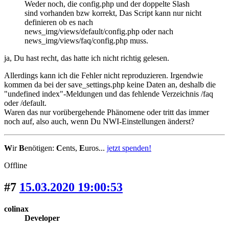
Weder noch, die config.php und der doppelte Slash
sind vorhanden bzw korrekt, Das Script kann nur nicht
definieren ob es nach
news_img/views/default/config.php oder nach
news_img/views/faq/config.php muss.
ja, Du hast recht, das hatte ich nicht richtig gelesen.
Allerdings kann ich die Fehler nicht reproduzieren. Irgendwie
kommen da bei der save_settings.php keine Daten an, deshalb die
"undefined index"-Meldungen und das fehlende Verzeichnis /faq
oder /default.
Waren das nur vorübergehende Phänomene oder tritt das immer
noch auf, also auch, wenn Du NWI-Einstellungen änderst?
W
ir
B
enötigen:
C
ents,
E
uros...
jetzt spenden!
Offline
#7
15.03.2020 19:00:53
colinax
Developer