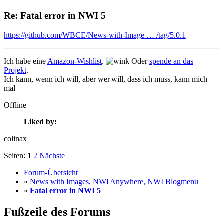
Re: Fatal error in NWI 5
https://github.com/WBCE/News-with-Image … /tag/5.0.1
Ich habe eine
Amazon-Wishlist
.
Oder
spende an das
Projekt
.
Ich kann, wenn ich will, aber wer will, dass ich muss, kann mich
mal
Offline
Liked by:
colinax
Seiten:
1
2
Nächste
Forum-Übersicht
»
News with Images, NWI Anywhere, NWI Blogmenu
»
Fatal error in NWI 5
Fußzeile des Forums