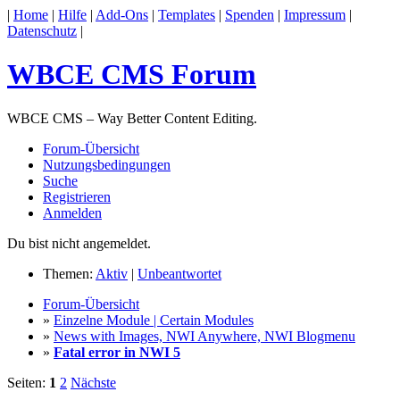
|
Home
|
Hilfe
|
Add-Ons
|
Templates
|
Spenden
|
Impressum
|
Datenschutz
|
WBCE CMS Forum
WBCE CMS – Way Better Content Editing.
Forum-Übersicht
Nutzungsbedingungen
Suche
Registrieren
Anmelden
Du bist nicht angemeldet.
Themen:
Aktiv
|
Unbeantwortet
Forum-Übersicht
»
Einzelne Module | Certain Modules
»
News with Images, NWI Anywhere, NWI Blogmenu
»
Fatal error in NWI 5
Seiten:
1
2
Nächste