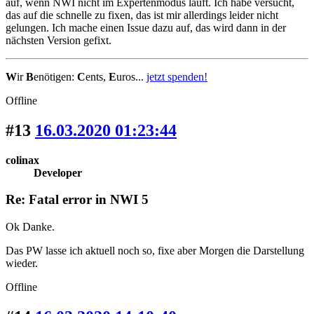
auf, wenn NWI nicht im Expertenmodus läuft. Ich habe versucht,
das auf die schnelle zu fixen, das ist mir allerdings leider nicht
gelungen. Ich mache einen Issue dazu auf, das wird dann in der
nächsten Version gefixt.
W
ir
B
enötigen:
C
ents,
E
uros...
jetzt spenden!
Offline
#13
16.03.2020 01:23:44
colinax
Developer
Re: Fatal error in NWI 5
Ok Danke.
Das PW lasse ich aktuell noch so, fixe aber Morgen die Darstellung
wieder.
Offline