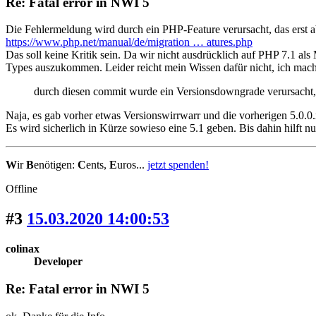
Re: Fatal error in NWI 5
Die Fehlermeldung wird durch ein PHP-Feature verursacht, das erst a
https://www.php.net/manual/de/migration … atures.php
Das soll keine Kritik sein. Da wir nicht ausdrücklich auf PHP 7.1 als
Types auszukommen. Leider reicht mein Wissen dafür nicht, ich mache
durch diesen commit wurde ein Versionsdowngrade verursacht, 
Naja, es gab vorher etwas Versionswirrwarr und die vorherigen 5.0.0
Es wird sicherlich in Kürze sowieso eine 5.1 geben. Bis dahin hilft nu
W
ir
B
enötigen:
C
ents,
E
uros...
jetzt spenden!
Offline
#3
15.03.2020 14:00:53
colinax
Developer
Re: Fatal error in NWI 5