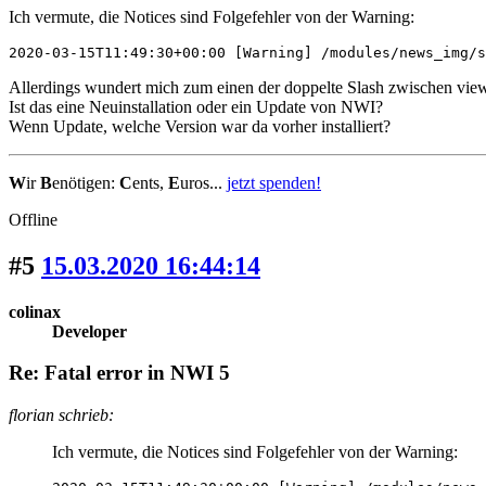
Ich vermute, die Notices sind Folgefehler von der Warning:
2020-03-15T11:49:30+00:00 [Warning] /modules/news_img/s
Allerdings wundert mich zum einen der doppelte Slash zwischen views
Ist das eine Neuinstallation oder ein Update von NWI?
Wenn Update, welche Version war da vorher installiert?
W
ir
B
enötigen:
C
ents,
E
uros...
jetzt spenden!
Offline
#5
15.03.2020 16:44:14
colinax
Developer
Re: Fatal error in NWI 5
florian schrieb:
Ich vermute, die Notices sind Folgefehler von der Warning: