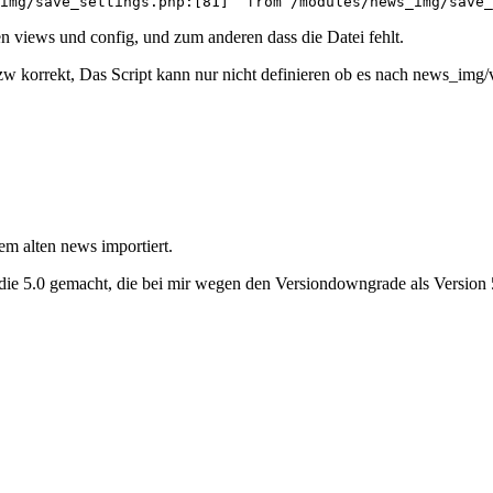
img/save_settings.php:[81]  from /modules/news_img/save_
 views und config, und zum anderen dass die Datei fehlt.
zw korrekt, Das Script kann nur nicht definieren ob es nach news_img
em alten news importiert.
f die 5.0 gemacht, die bei mir wegen den Versiondowngrade als Version 5