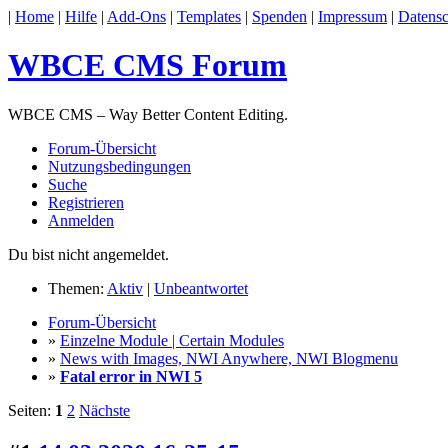
|
Home
|
Hilfe
|
Add-Ons
|
Templates
|
Spenden
|
Impressum
|
Datensc
WBCE CMS Forum
WBCE CMS – Way Better Content Editing.
Forum-Übersicht
Nutzungsbedingungen
Suche
Registrieren
Anmelden
Du bist nicht angemeldet.
Themen:
Aktiv
|
Unbeantwortet
Forum-Übersicht
»
Einzelne Module | Certain Modules
»
News with Images, NWI Anywhere, NWI Blogmenu
»
Fatal error in NWI 5
Seiten:
1
2
Nächste