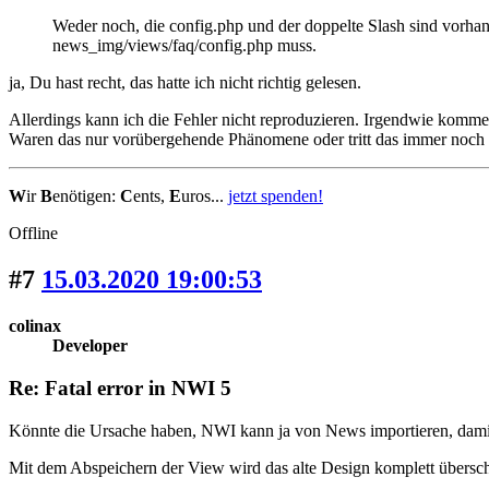
Weder noch, die config.php und der doppelte Slash sind vorhan
news_img/views/faq/config.php muss.
ja, Du hast recht, das hatte ich nicht richtig gelesen.
Allerdings kann ich die Fehler nicht reproduzieren. Irgendwie kommen
Waren das nur vorübergehende Phänomene oder tritt das immer noch 
W
ir
B
enötigen:
C
ents,
E
uros...
jetzt spenden!
Offline
#7
15.03.2020 19:00:53
colinax
Developer
Re: Fatal error in NWI 5
Könnte die Ursache haben, NWI kann ja von News importieren, damit d
Mit dem Abspeichern der View wird das alte Design komplett überschr