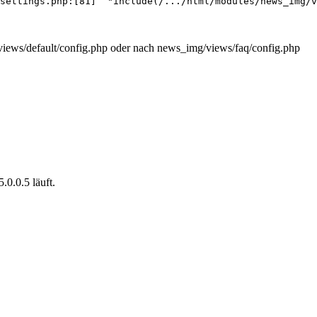
settings.php:[81]  "include(/.../html/modules/news_img/v
/views/default/config.php oder nach news_img/views/faq/config.php
.0.0.5 läuft.