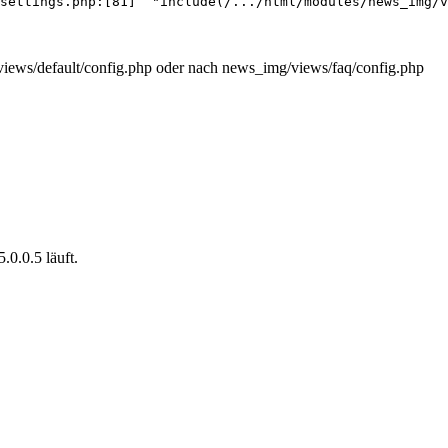
settings.php:[81]  "include(/.../html/modules/news_img/v
/views/default/config.php oder nach news_img/views/faq/config.php
.0.0.5 läuft.