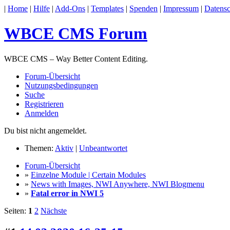
|
Home
|
Hilfe
|
Add-Ons
|
Templates
|
Spenden
|
Impressum
|
Datensc
WBCE CMS Forum
WBCE CMS – Way Better Content Editing.
Forum-Übersicht
Nutzungsbedingungen
Suche
Registrieren
Anmelden
Du bist nicht angemeldet.
Themen:
Aktiv
|
Unbeantwortet
Forum-Übersicht
»
Einzelne Module | Certain Modules
»
News with Images, NWI Anywhere, NWI Blogmenu
»
Fatal error in NWI 5
Seiten:
1
2
Nächste