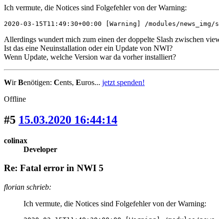
Ich vermute, die Notices sind Folgefehler von der Warning:
2020-03-15T11:49:30+00:00 [Warning] /modules/news_img/s
Allerdings wundert mich zum einen der doppelte Slash zwischen views
Ist das eine Neuinstallation oder ein Update von NWI?
Wenn Update, welche Version war da vorher installiert?
W
ir
B
enötigen:
C
ents,
E
uros...
jetzt spenden!
Offline
#5
15.03.2020 16:44:14
colinax
Developer
Re: Fatal error in NWI 5
florian schrieb:
Ich vermute, die Notices sind Folgefehler von der Warning: