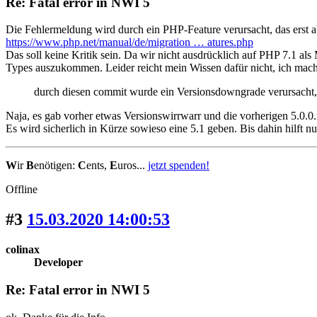
Re: Fatal error in NWI 5
Die Fehlermeldung wird durch ein PHP-Feature verursacht, das erst a
https://www.php.net/manual/de/migration … atures.php
Das soll keine Kritik sein. Da wir nicht ausdrücklich auf PHP 7.1 als
Types auszukommen. Leider reicht mein Wissen dafür nicht, ich mache
durch diesen commit wurde ein Versionsdowngrade verursacht, 
Naja, es gab vorher etwas Versionswirrwarr und die vorherigen 5.0.0
Es wird sicherlich in Kürze sowieso eine 5.1 geben. Bis dahin hilft nu
W
ir
B
enötigen:
C
ents,
E
uros...
jetzt spenden!
Offline
#3
15.03.2020 14:00:53
colinax
Developer
Re: Fatal error in NWI 5