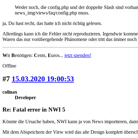
Weder noch, die config.php und der doppelte Slash sind vorhan
news_img/views/faq/config.php muss.
ja, Du hast recht, das hatte ich nicht richtig gelesen.
Allerdings kann ich die Fehler nicht reproduzieren. Irgendwie kommen
Waren das nur vorübergehende Phänomene oder tritt das immer noch 
W
ir
B
enötigen:
C
ents,
E
uros...
jetzt spenden!
Offline
#7
15.03.2020 19:00:53
colinax
Developer
Re: Fatal error in NWI 5
Könnte die Ursache haben, NWI kann ja von News importieren, damit d
Mit dem Abspeichern der View wird das alte Design komplett überschr