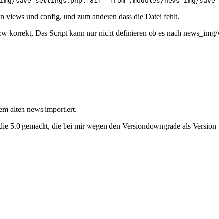
img/save_settings.php:[81]  from /modules/news_img/save_
 views und config, und zum anderen dass die Datei fehlt.
zw korrekt, Das Script kann nur nicht definieren ob es nach news_img
em alten news importiert.
f die 5.0 gemacht, die bei mir wegen den Versiondowngrade als Version 5