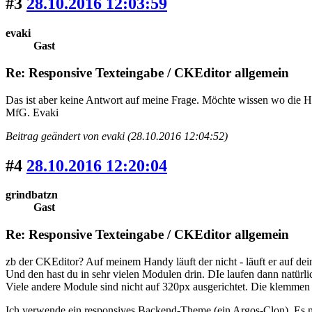
#3
28.10.2016 12:03:59
evaki
Gast
Re: Responsive Texteingabe / CKEditor allgemein
Das ist aber keine Antwort auf meine Frage. Möchte wissen wo die 
MfG. Evaki
Beitrag geändert von evaki (28.10.2016 12:04:52)
#4
28.10.2016 12:20:04
grindbatzn
Gast
Re: Responsive Texteingabe / CKEditor allgemein
zb der CKEditor? Auf meinem Handy läuft der nicht - läuft er auf de
Und den hast du in sehr vielen Modulen drin. DIe laufen dann natürli
Viele andere Module sind nicht auf 320px ausgerichtet. Die klemmen
Ich verwende ein responsives Backend-Theme (ein Argos-Clon). Es ma