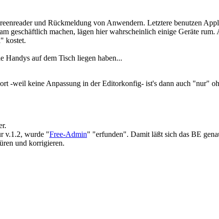
creenreader und Rückmeldung von Anwendern. Letztere benutzen Apple
 geschäftlich machen, lägen hier wahrscheinlich einige Geräte rum. Au
" kostet.
le Handys auf dem Tisch liegen haben...
 -weil keine Anpassung in der Editorkonfig- ist's dann auch "nur" ohne
r.
ür v.1.2, wurde "
Free-Admin
" "erfunden". Damit läßt sich das BE gena
üren und korrigieren.