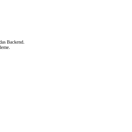
 das Backend.
leme.