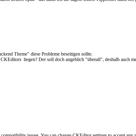
Backend Theme" diese Probleme beseitigen sollte.
CKEditors liegen? Der soll doch angeblich "überall", deshalb auch m
e compatibility issues. You can change CKEditor settings to accept any 