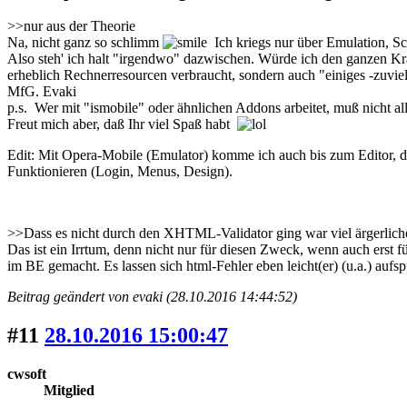
>>nur aus der Theorie
Na, nicht ganz so schlimm
Ich kriegs nur über Emulation, S
Also steh' ich halt "irgendwo" dazwischen. Würde ich den ganzen Kram
erheblich Rechnerresourcen verbraucht, sondern auch "einiges -zuviel
MfG. Evaki
p.s. Wer mit "ismobile" oder ähnlichen Addons arbeitet, muß nicht al
Freut mich aber, daß Ihr viel Spaß habt
Edit: Mit Opera-Mobile (Emulator) komme ich auch bis zum Editor, dort
Funktionieren (Login, Menus, Design).
>>Dass es nicht durch den XHTML-Validator ging war viel ärgerliche
Das ist ein Irrtum, denn nicht nur für diesen Zweck, wenn auch erst f
im BE gemacht. Es lassen sich html-Fehler eben leicht(er) (u.a.) aufsp
Beitrag geändert von evaki (28.10.2016 14:44:52)
#11
28.10.2016 15:00:47
cwsoft
Mitglied