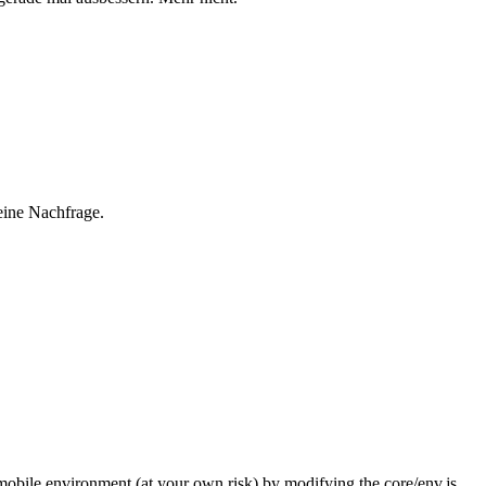
eine Nachfrage.
mobile environment (at your own risk) by modifying the core/env.js