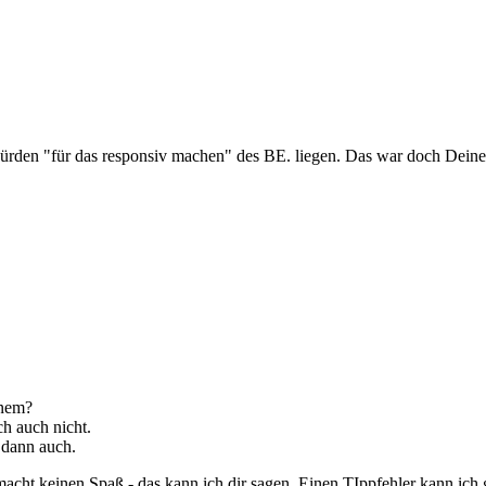
Hürden "für das responsiv machen" des BE. liegen. Das war doch Dein
inem?
ch auch nicht.
 dann auch.
cht keinen Spaß - das kann ich dir sagen. Einen TIppfehler kann ich 