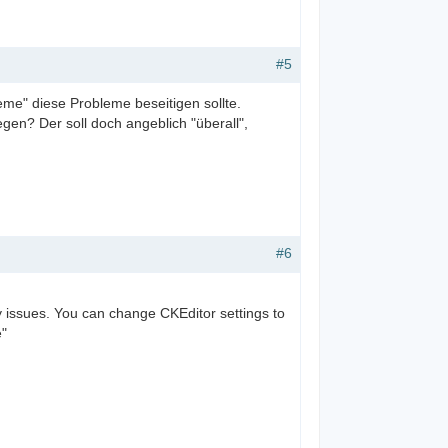
#5
eme" diese Probleme beseitigen sollte.
gen? Der soll doch angeblich "überall",
#6
ty issues. You can change CKEditor settings to
e"