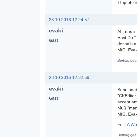
TIppfehle
28.10.2016 12:24:57
evaki
Ah, das i
Hast Du "
Gast
deshalb a
MfG. Evak
Beitrag geä
28.10.2016 12:32:59
evaki
Sehe soeb
"CKEditor 
Gast
accept any
Muß "man"
MfG. Evak
Edit:
A Wo
Beitrag geä