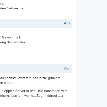
iert
t den Satzzeichen
#13
ur Gewohnheit.
ung der mobilen...
#14
s nächste Wort fett, das letzte grün etc.
pen würde.
f Apples Server in den USA transferiert wird,
hern, löschen, wer hat Zugriff darauf ....)