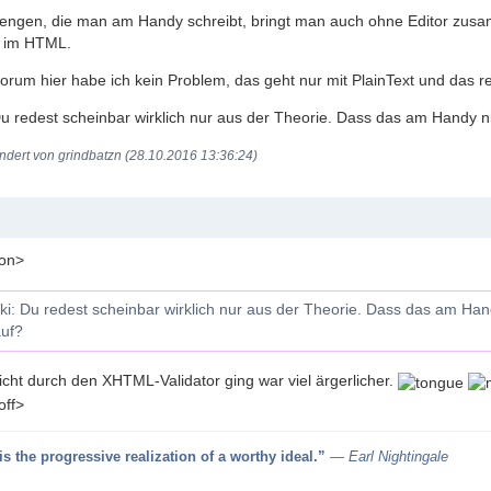
engen, die man am Handy schreibt, bringt man auch ohne Editor zusamme
h im HTML.
rum hier habe ich kein Problem, das geht nur mit PlainText und das rei
 redest scheinbar wirklich nur aus der Theorie. Dass das am Handy nicht w
ndert von grindbatzn (28.10.2016 13:36:24)
=on>
: Du redest scheinbar wirklich nur aus der Theorie. Dass das am Handy ni
auf?
icht durch den XHTML-Validator ging war viel ärgerlicher.
off>
s the progressive realization of a worthy ideal.”
― Earl Nightingale