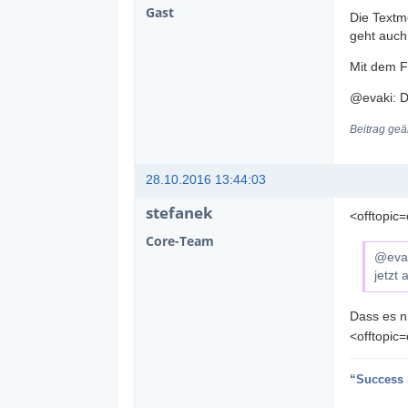
Gast
Die Textm
geht auc
Mit dem Fo
@evaki: Du
Beitrag geä
28.10.2016 13:44:03
stefanek
<offtopic
Core-Team
@evaki
jetzt 
Dass es n
<offtopic=
“Success i