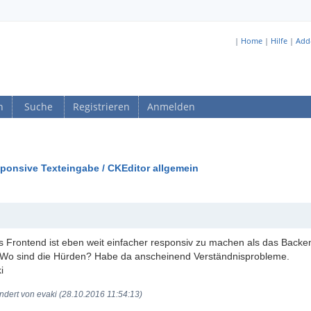
|
Home
|
Hilfe
|
Add
n
Suche
Registrieren
Anmelden
ponsive Texteingabe / CKEditor allgemein
 Frontend ist eben weit einfacher responsiv zu machen als das Backe
Wo sind die Hürden? Habe da anscheinend Verständnisprobleme.
i
ndert von evaki (28.10.2016 11:54:13)