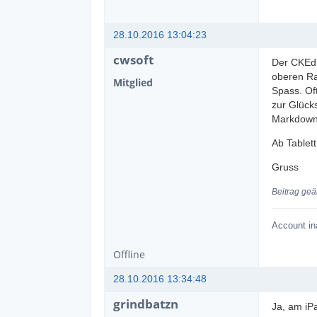
28.10.2016 13:04:23
cwsoft
Der CKEdi
oberen Ra
Mitglied
Spass. Of
zur Glücks
Markdown 
Ab Tablet
Gruss
Beitrag geä
Account in
Offline
28.10.2016 13:34:48
grindbatzn
Ja, am iPa