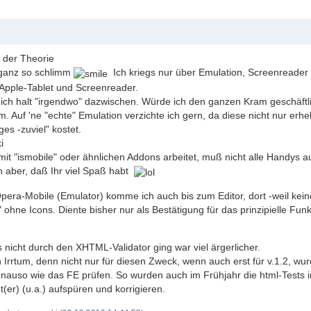
 der Theorie
 ganz so schlimm
Ich kriegs nur über Emulation, Screenreade
Apple-Tablet und Screenreader.
' ich halt "irgendwo" dazwischen. Würde ich den ganzen Kram geschäftl
m. Auf 'ne "echte" Emulation verzichte ich gern, da diese nicht nur er
ges -zuviel" kostet.
i
mit "ismobile" oder ähnlichen Addons arbeitet, muß nicht alle Handys a
h aber, daß Ihr viel Spaß habt
Opera-Mobile (Emulator) komme ich auch bis zum Editor, dort -weil kein
 ohne Icons. Diente bisher nur als Bestätigung für das prinzipielle Fun
 nicht durch den XHTML-Validator ging war viel ärgerlicher.
n Irrtum, denn nicht nur für diesen Zweck, wenn auch erst für v.1.2, wur
nauso wie das FE prüfen. So wurden auch im Frühjahr die html-Tests 
t(er) (u.a.) aufspüren und korrigieren.