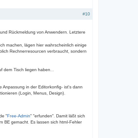
#10
r und Rückmeldung von Anwendern. Letztere
ich machen, lägen hier wahrscheinlich einige
heblich Rechnerresourcen verbraucht, sondern
uf dem Tisch liegen haben...
e Anpassung in der Editorkonfig- ist's dann
ktionieren (Login, Menus, Design).
de "
Free-Admin
" "erfunden". Damit läßt sich
im BE gemacht. Es lassen sich html-Fehler