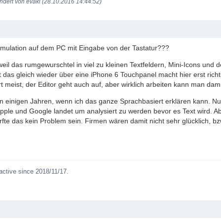
ndert von evaki (28.10.2016 14:44:52)
mulation auf dem PC mit Eingabe von der Tastatur???
weil das rumgewurschtel in viel zu kleinen Textfeldern, Mini-Icons und
t das gleich wieder über eine iPhone 6 Touchpanel macht hier erst rich
rt meist, der Editor geht auch auf, aber wirklich arbeiten kann man dami
t in einigen Jahren, wenn ich das ganze Sprachbasiert erklären kann. N
pple und Google landet um analysiert zu werden bevor es Text wird. Ab
fte das kein Problem sein. Firmen wären damit nicht sehr glücklich, bz
active since 2018/11/17.