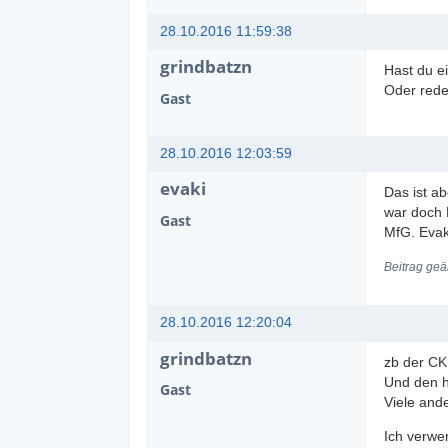
28.10.2016 11:59:38
grindbatzn
Hast du e
Oder rede
Gast
28.10.2016 12:03:59
evaki
Das ist a
war doch 
Gast
MfG. Evak
Beitrag geä
28.10.2016 12:20:04
grindbatzn
zb der CK
Und den ha
Gast
Viele and
Ich verwe