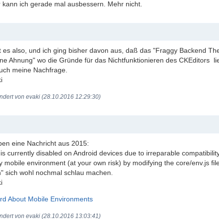
r kann ich gerade mal ausbessern. Mehr nicht.
st es also, und ich ging bisher davon aus, daß das "Fraggy Backend Th
'ne Ahnung" wo die Gründe für das Nichtfunktionieren des CKEditors lie
uch meine Nachfrage.
i
ndert von evaki (28.10.2016 12:29:30)
en eine Nachricht aus 2015:
is currently disabled on Android devices due to irreparable compatibili
 mobile environment (at your own risk) by modifying the core/env.js fil
 sich wohl nochmal schlau machen.
i
rd About Mobile Environments
ndert von evaki (28.10.2016 13:03:41)