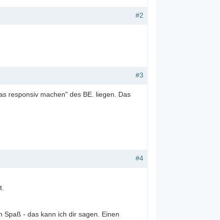
#2
#3
das responsiv machen" des BE. liegen. Das
#4
t.
 Spaß - das kann ich dir sagen. Einen