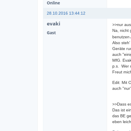
Online
28.10.2016 13:44:12
evaki
>>nur aus
Na, nicht
Gast
benutzen 
Also steh
Geräte ru
auch "eini
MfG. Evak
p.s. Wer 
Freut mic
Edit: Mit 
auch "nur"
>>Dass es
Das ist ei
das BE ge
eben leich