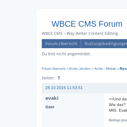
WBCE CMS Forum
WBCE CMS – Way Better Content Editing.
Forum-Übersicht
Nutzungsbedingunge
Du bist nicht angemeldet.
Res
Forum-Übersicht
»
Archiv | Archive
»
Archiv - Module
»
1
Seiten:
28.10.2016 11:53:51
evaki
>>Und das
Wie das? 
Gast
MfG. Evak
Beitrag geä