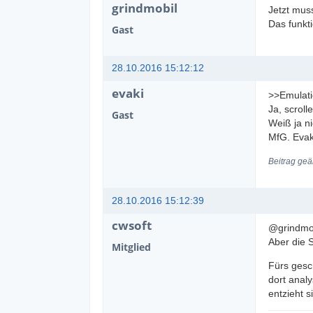
grindmobil
Jetzt muss
Das funkt
Gast
28.10.2016 15:12:12
evaki
>>Emulati
Ja, scrol
Gast
Weiß ja n
MfG. Evak
Beitrag geä
28.10.2016 15:12:39
cwsoft
@grindmob
Aber die 
Mitglied
Fürs gesc
dort analy
entzieht s