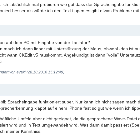
 ich tatsächlich mal probieren wie gut dass der Spracheingabe funktion
ioniert besser als würde ich den Text tippen es gibt etwas Probleme mi
on auf dem PC mit Eingabe von der Tastatur?
len mach ich dann lieber mit Unterstützung der Maus, obwohl -das ist n
icht wann CKEdit v5 rauskommt. Angekündigt ist dann "volle" Unterstutz
i
ndert von evaki (28.10.2016 15:12:49)
il: Spracheingabe funktioniert super. Nur kann ich nicht sagen mach da
Spracherkennung klappt auf einem iPhone fast so gut wie wenn ich tip
häftliche Umfeld aber nicht geeignet, da die gesprochene Wave-Datei au
siert wird und in Text umgewandelt wird. Was dann damit passiert (Speic
ich meiner Kenntniss.