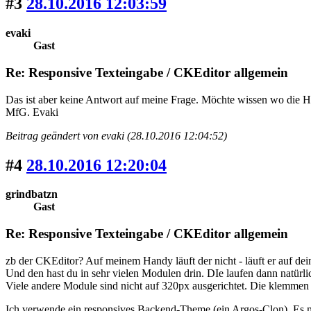
#3
28.10.2016 12:03:59
evaki
Gast
Re: Responsive Texteingabe / CKEditor allgemein
Das ist aber keine Antwort auf meine Frage. Möchte wissen wo die 
MfG. Evaki
Beitrag geändert von evaki (28.10.2016 12:04:52)
#4
28.10.2016 12:20:04
grindbatzn
Gast
Re: Responsive Texteingabe / CKEditor allgemein
zb der CKEditor? Auf meinem Handy läuft der nicht - läuft er auf de
Und den hast du in sehr vielen Modulen drin. DIe laufen dann natürli
Viele andere Module sind nicht auf 320px ausgerichtet. Die klemmen
Ich verwende ein responsives Backend-Theme (ein Argos-Clon). Es ma