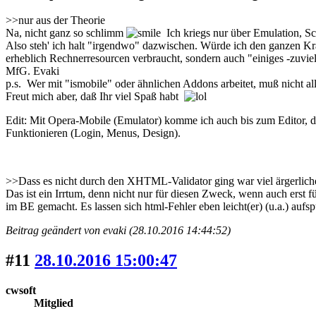
>>nur aus der Theorie
Na, nicht ganz so schlimm
Ich kriegs nur über Emulation, S
Also steh' ich halt "irgendwo" dazwischen. Würde ich den ganzen Kram
erheblich Rechnerresourcen verbraucht, sondern auch "einiges -zuviel
MfG. Evaki
p.s. Wer mit "ismobile" oder ähnlichen Addons arbeitet, muß nicht al
Freut mich aber, daß Ihr viel Spaß habt
Edit: Mit Opera-Mobile (Emulator) komme ich auch bis zum Editor, dort
Funktionieren (Login, Menus, Design).
>>Dass es nicht durch den XHTML-Validator ging war viel ärgerliche
Das ist ein Irrtum, denn nicht nur für diesen Zweck, wenn auch erst f
im BE gemacht. Es lassen sich html-Fehler eben leicht(er) (u.a.) aufsp
Beitrag geändert von evaki (28.10.2016 14:44:52)
#11
28.10.2016 15:00:47
cwsoft
Mitglied