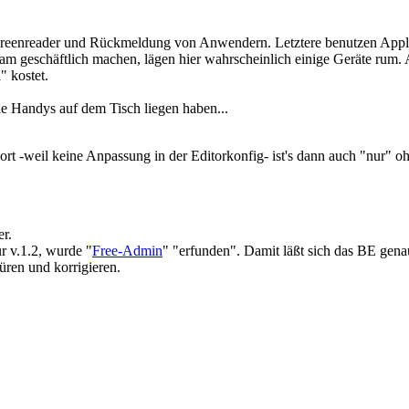
creenreader und Rückmeldung von Anwendern. Letztere benutzen Apple
 geschäftlich machen, lägen hier wahrscheinlich einige Geräte rum. Au
" kostet.
le Handys auf dem Tisch liegen haben...
 -weil keine Anpassung in der Editorkonfig- ist's dann auch "nur" ohne
r.
ür v.1.2, wurde "
Free-Admin
" "erfunden". Damit läßt sich das BE gena
üren und korrigieren.