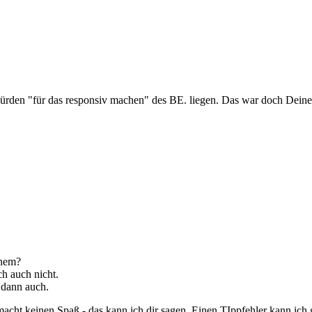
Hürden "für das responsiv machen" des BE. liegen. Das war doch Dein
inem?
ch auch nicht.
 dann auch.
cht keinen Spaß - das kann ich dir sagen. Einen TIppfehler kann ich 