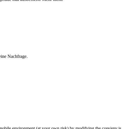
eine Nachfrage.
mobile environment (at your own risk) by modifying the core/env.js