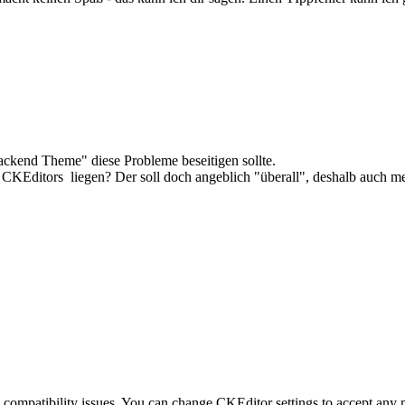
Backend Theme" diese Probleme beseitigen sollte.
CKEditors liegen? Der soll doch angeblich "überall", deshalb auch m
e compatibility issues. You can change CKEditor settings to accept any 