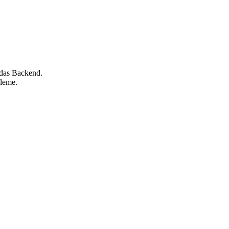
 das Backend.
leme.