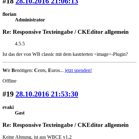
#18
28.10.2016 21:06:13
florian
Administrator
Re: Responsive Texteingabe / CKEditor allgemein
4.5.5
Ist das der von WB classic mit dem kastrierten <image>-Plugin?
W
ir
B
enötigen:
C
ents,
E
uros...
jetzt spenden!
Offline
#19
28.10.2016 21:53:30
evaki
Gast
Re: Responsive Texteingabe / CKEditor allgemein
Keine Ahnung, ist aus WBCE v1.2