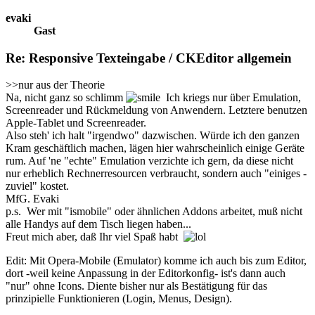
evaki
Gast
Re: Responsive Texteingabe / CKEditor allgemein
>>nur aus der Theorie
Na, nicht ganz so schlimm
Ich kriegs nur über Emulation,
Screenreader und Rückmeldung von Anwendern. Letztere benutzen
Apple-Tablet und Screenreader.
Also steh' ich halt "irgendwo" dazwischen. Würde ich den ganzen
Kram geschäftlich machen, lägen hier wahrscheinlich einige Geräte
rum. Auf 'ne "echte" Emulation verzichte ich gern, da diese nicht
nur erheblich Rechnerresourcen verbraucht, sondern auch "einiges -
zuviel" kostet.
MfG. Evaki
p.s. Wer mit "ismobile" oder ähnlichen Addons arbeitet, muß nicht
alle Handys auf dem Tisch liegen haben...
Freut mich aber, daß Ihr viel Spaß habt
Edit: Mit Opera-Mobile (Emulator) komme ich auch bis zum Editor,
dort -weil keine Anpassung in der Editorkonfig- ist's dann auch
"nur" ohne Icons. Diente bisher nur als Bestätigung für das
prinzipielle Funktionieren (Login, Menus, Design).