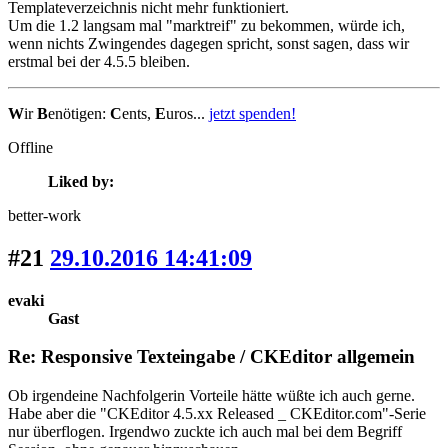
Templateverzeichnis nicht mehr funktioniert.
Um die 1.2 langsam mal "marktreif" zu bekommen, würde ich,
wenn nichts Zwingendes dagegen spricht, sonst sagen, dass wir
erstmal bei der 4.5.5 bleiben.
W
ir
B
enötigen:
C
ents,
E
uros...
jetzt spenden!
Offline
Liked by:
better-work
#21
29.10.2016 14:41:09
evaki
Gast
Re: Responsive Texteingabe / CKEditor allgemein
Ob irgendeine Nachfolgerin Vorteile hätte wüßte ich auch gerne.
Habe aber die "CKEditor 4.5.xx Released _ CKEditor.com"-Serie
nur überflogen. Irgendwo zuckte ich auch mal bei dem Begriff