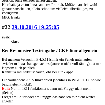
Session, ohne genauer hinzuschauen.
Hier hatte ja erstmal was anderes Priorität. Müßte man sich wohl
genauer anschauen, allein schon um vielleicht überfälliges, zu
korrigieren.
MfG. Evaki
#22
29.10.2016 19:25:05
evaki
Gast
Re: Responsive Texteingabe / CKEditor allgemein
Bei meinem Versuch mit 4.5.11 ist mir ein Fehelr unterlaufen
-wieder mal was hausgemachtes (sourcen nicht vollständig) -ist mir
langsam auch peinlich.
Kannst ja mal selbst schauen, obs bei Dir klappt.
Die vorhandene 4.5.5 funktioniert jedenfalls in WBCE1.1.6 so wie
beschrieben (mobil).
Edit:
Nur im IE11 funktionierts dann mit Fraggy nicht mehr
(Seiten).
Liegts am Editor oder am Fraggy, das habe ich mir nicht weiter
angetan.