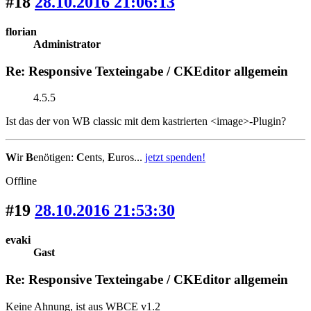
#18
28.10.2016 21:06:13
florian
Administrator
Re: Responsive Texteingabe / CKEditor allgemein
4.5.5
Ist das der von WB classic mit dem kastrierten <image>-Plugin?
W
ir
B
enötigen:
C
ents,
E
uros...
jetzt spenden!
Offline
#19
28.10.2016 21:53:30
evaki
Gast
Re: Responsive Texteingabe / CKEditor allgemein
Keine Ahnung, ist aus WBCE v1.2