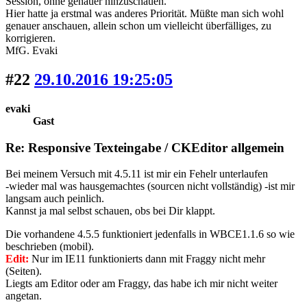
Session, ohne genauer hinzuschauen.
Hier hatte ja erstmal was anderes Priorität. Müßte man sich wohl
genauer anschauen, allein schon um vielleicht überfälliges, zu
korrigieren.
MfG. Evaki
#22
29.10.2016 19:25:05
evaki
Gast
Re: Responsive Texteingabe / CKEditor allgemein
Bei meinem Versuch mit 4.5.11 ist mir ein Fehelr unterlaufen
-wieder mal was hausgemachtes (sourcen nicht vollständig) -ist mir
langsam auch peinlich.
Kannst ja mal selbst schauen, obs bei Dir klappt.
Die vorhandene 4.5.5 funktioniert jedenfalls in WBCE1.1.6 so wie
beschrieben (mobil).
Edit:
Nur im IE11 funktionierts dann mit Fraggy nicht mehr
(Seiten).
Liegts am Editor oder am Fraggy, das habe ich mir nicht weiter
angetan.