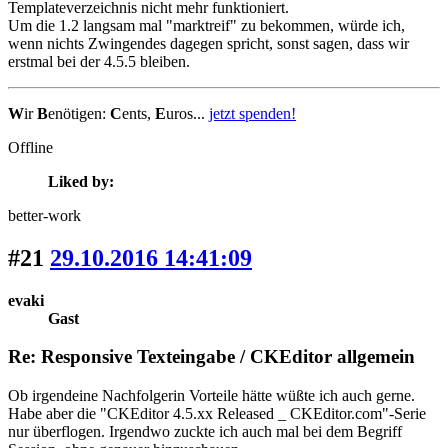
Templateverzeichnis nicht mehr funktioniert.
Um die 1.2 langsam mal "marktreif" zu bekommen, würde ich,
wenn nichts Zwingendes dagegen spricht, sonst sagen, dass wir
erstmal bei der 4.5.5 bleiben.
W
ir
B
enötigen:
C
ents,
E
uros...
jetzt spenden!
Offline
Liked by:
better-work
#21
29.10.2016 14:41:09
evaki
Gast
Re: Responsive Texteingabe / CKEditor allgemein
Ob irgendeine Nachfolgerin Vorteile hätte wüßte ich auch gerne.
Habe aber die "CKEditor 4.5.xx Released _ CKEditor.com"-Serie
nur überflogen. Irgendwo zuckte ich auch mal bei dem Begriff