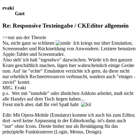
evaki
Gast
Re: Responsive Texteingabe / CKEditor allgemein
>>nur aus der Theorie
Na, nicht ganz so schlimm
Ich kriegs nur über Emulation,
Screenreader und Rückmeldung von Anwendern. Letztere benutzen
Apple-Tablet und Screenreader.
Also steh' ich halt "irgendwo" dazwischen. Würde ich den ganzen
Kram geschäftlich machen, lägen hier wahrscheinlich einige Geräte
rum. Auf 'ne "echte" Emulation verzichte ich gern, da diese nicht
nur erheblich Rechnerresourcen verbraucht, sondern auch "einiges -
zuviel" kostet.
MfG. Evaki
p.s. Wer mit "ismobile" oder ähnlichen Addons arbeitet, muß nicht
alle Handys auf dem Tisch liegen haben...
Freut mich aber, daß Ihr viel Spaß habt
Edit: Mit Opera-Mobile (Emulator) komme ich auch bis zum Editor,
dort -weil keine Anpassung in der Editorkonfig- ist's dann auch
"nur" ohne Icons. Diente bisher nur als Bestätigung für das
prinzipielle Funktionieren (Login, Menus, Design).