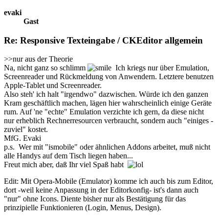
evaki
Gast
Re: Responsive Texteingabe / CKEditor allgemein
>>nur aus der Theorie
Na, nicht ganz so schlimm
Ich kriegs nur über Emulation,
Screenreader und Rückmeldung von Anwendern. Letztere benutzen
Apple-Tablet und Screenreader.
Also steh' ich halt "irgendwo" dazwischen. Würde ich den ganzen
Kram geschäftlich machen, lägen hier wahrscheinlich einige Geräte
rum. Auf 'ne "echte" Emulation verzichte ich gern, da diese nicht
nur erheblich Rechnerresourcen verbraucht, sondern auch "einiges -
zuviel" kostet.
MfG. Evaki
p.s. Wer mit "ismobile" oder ähnlichen Addons arbeitet, muß nicht
alle Handys auf dem Tisch liegen haben...
Freut mich aber, daß Ihr viel Spaß habt
Edit: Mit Opera-Mobile (Emulator) komme ich auch bis zum Editor,
dort -weil keine Anpassung in der Editorkonfig- ist's dann auch
"nur" ohne Icons. Diente bisher nur als Bestätigung für das
prinzipielle Funktionieren (Login, Menus, Design).