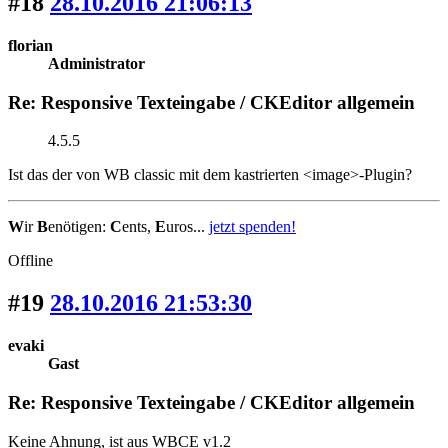
#18
28.10.2016 21:06:13
florian
Administrator
Re: Responsive Texteingabe / CKEditor allgemein
4.5.5
Ist das der von WB classic mit dem kastrierten <image>-Plugin?
W
ir
B
enötigen:
C
ents,
E
uros...
jetzt spenden!
Offline
#19
28.10.2016 21:53:30
evaki
Gast
Re: Responsive Texteingabe / CKEditor allgemein
Keine Ahnung, ist aus WBCE v1.2