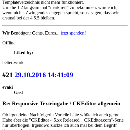
Templateverzeichnis nicht mehr funktioniert.
Um die 1.2 langsam mal "marktreif" zu bekommen, würde ich,
wenn nichts Zwingendes dagegen spricht, sonst sagen, dass wir
erstmal bei der 4.5.5 bleiben.
W
ir
B
enötigen:
C
ents,
E
uros...
jetzt spenden!
Offline
Liked by:
better-work
#21
29.10.2016 14:41:09
evaki
Gast
Re: Responsive Texteingabe / CKEditor allgemein
Ob irgendeine Nachfolgerin Vorteile hätte wüßte ich auch gerne.
Habe aber die "CKEditor 4.5.xx Released _ CKEditor.com"-Serie
nur überflogen. Irgendwo zuckte ich auch mal bei dem Begriff