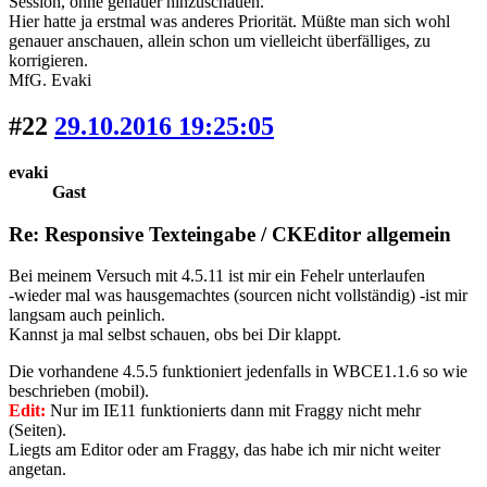
Session, ohne genauer hinzuschauen.
Hier hatte ja erstmal was anderes Priorität. Müßte man sich wohl
genauer anschauen, allein schon um vielleicht überfälliges, zu
korrigieren.
MfG. Evaki
#22
29.10.2016 19:25:05
evaki
Gast
Re: Responsive Texteingabe / CKEditor allgemein
Bei meinem Versuch mit 4.5.11 ist mir ein Fehelr unterlaufen
-wieder mal was hausgemachtes (sourcen nicht vollständig) -ist mir
langsam auch peinlich.
Kannst ja mal selbst schauen, obs bei Dir klappt.
Die vorhandene 4.5.5 funktioniert jedenfalls in WBCE1.1.6 so wie
beschrieben (mobil).
Edit:
Nur im IE11 funktionierts dann mit Fraggy nicht mehr
(Seiten).
Liegts am Editor oder am Fraggy, das habe ich mir nicht weiter
angetan.