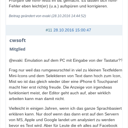
Frühjahr die html-Tests im BE gemacht. Es lassen sich html-
Fehler eben leicht(er) (u.a.) aufspüren und korrigieren.
Beitrag geändert von evaki (28.10.2016 14:44:52)
#11
28.10.2016 15:00:47
cwsoft
Mitglied
@evaki: Emulation auf dem PC mit Eingabe von der Tastatur???
Frag nur weil das rumgewurschtel in viel zu kleinen Textfeldern,
Mini-Icons und dem Selektieren von Text dann hoch zum Icon,
Mist wo ist das gleich wieder über eine iPhone 6 Touchpanel
macht hier erst richtig freude. Die Anzeige von irgendwas
funktioniert meist, der Editor geht auch auf, aber wirklich
arbeiten kann man damit nicht.
Vielleicht in einigen Jahren, wenn ich das ganze Sprachbasiert
erklären kann. Nur doof wenn das dann erst auf den Servern
von MS, Apple und Google landet um analysiert zu werden
bevor es Text wird. Aber für Leute die eh alles auf Facebook