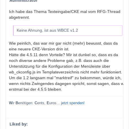
Administrator
Ich habe das Thema Texteingabe/CKE mal vom RFG-Thread
abgetrennt.
Keine Ahnung, ist aus WBCE v1.2
Wie peinlich, das war mir gar nicht (mehr) bewusst, dass da
eine neuere CKE-Version drin ist.
Hätte die 4.5.11 denn Vorteile? Mir ist dunkel so, dass es da
noch diverse andere Probleme gab, z.B. dass auch die
Unterstützung für die Konfiguration der Menüleiste über
wb_ckconfig.js im Templateverzeichnis nicht mehr funktioniert.
Um die 1.2 langsam mal "marktreif" zu bekommen, würde ich,
wenn nichts Zwingendes dagegen spricht, sonst sagen, dass wir
erstmal bei der 4.5.5 bleiben.
W
ir
B
enötigen:
C
ents,
E
uros...
jetzt spenden!
Liked by: