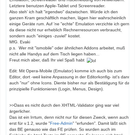
Letztere benutzen Apple-Tablet und Screenreader.
Also steh' ich halt "irgendwo" dazwischen. Würde ich den
ganzen Kram geschäftlich machen, lägen hier wahrscheinlich
einige Geräte rum. Auf 'ne "echte" Emulation verzichte ich gern,
da diese nicht nur erheblich Rechnerresourcen verbraucht,
sondern auch "einiges -zuviel" kostet.
MfG. Evaki
p.s. Wer mit "ismobile" oder ähnlichen Addons arbeitet, muß
nicht alle Handys auf dem Tisch liegen haben...
Freut mich aber, daß Ihr viel Spaß habt
Edit: Mit Opera-Mobile (Emulator) komme ich auch bis zum
Editor, dort -weil keine Anpassung in der Editorkonfig- ist's dann
auch "nur" ohne Icons. Diente bisher nur als Bestätigung für das
prinzipielle Funktionieren (Login, Menus, Design).
>>Dass es nicht durch den XHTML-Validator ging war viel
ärgerlicher.
Das ist ein Irrtum, denn nicht nur für diesen Zweck, wenn auch
erst für v.1.2, wurde "
Free-Admin
" "erfunden". Damit läßt sich
das BE genauso wie das FE prüfen. So wurden auch im