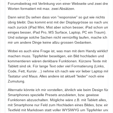
Forumsbeitrag mit Verlinkung von einer Webseite und zwei drei
Worten formatiert mit max. zwei Absätzen.
Dann wirst Du sehen dass von "responsive" so gut wie nichts
übrig bleibt. Das kommt erst mit der Displaygrösse so nach und
nach zurück (iPad Mini, Mist aber schon besser, iPad schon um
einiges besser, iPad Pro, MS Surface, Laptop, PC ein Traum).
Und solange solche Sachen nicht vernünftig laufen, mache ich
mir um andere Dinge keine allzu grossen Gedanken.
Wobei es auch eine Frage ist, was man mit dem Handy wirklich
machen muss. Tippfehler beseitigen, ein Bild hochladen und
kommentieren wären denkbare Funktionen. Kürzere Texte mit
Tablett sind ok. Für lange Text oder viel Formatierung (Links,
Code, Fett, Kursiv ...) nehme ich nach wie vor lieber Laptop mit
Tastatur und Maus. Alles andere ist aktuell "leider" noch eine
Zumutung.
Alternativ könnte ich mir vorstellen, ähnlich wie beim Design für
Smartphones spezielle Presets anzubieten, bzw. gewisse
Funktionen abzuschalten. Mögliche wäre z.B. mit Tablett alles,
mit Smartphone nur Feld zum Hochladen eines Bildes, bzw. ein
Textfeld mit Markdown statt voller WYSIWYG um Tippfehler und