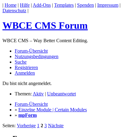
|
Home
|
Hilfe
|
Add-Ons
|
Templates
|
Spenden
|
Impressum
|
Datenschutz
|
WBCE CMS Forum
WBCE CMS – Way Better Content Editing.
Forum-Übersicht
Nutzungsbedingungen
Suche
Registrieren
Anmelden
Du bist nicht angemeldet.
Themen:
Aktiv
|
Unbeantwortet
Forum-Übersicht
»
Einzelne Module | Certain Modules
»
mpForm
Seiten:
Vorherige
1
2
3
Nächste