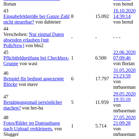
florian
von bernd
43
16.10.2020
Eingabefeldgröße bei Ganze Zahl
8
15.092
14:39:14
nicht steuerbar?
von dabiener
von bernd
44
Verschoben:
Nur einmal Daten
-
-
- - -
absenden erlauben [mit
PollsNew]
von bbs2
45
22.06.2020
Pflichtfeldprüfung bei Checkbox-
1
6.500
07:09:46
Gruppe
von wasi
von florian
31.05.2020
46
23:23:59
Beispiel für bedingt angezeigte
6
17.797
von
Blöcke
von mave
mrbaseman
29.05.2020
47
19:35:10
Bestätigungsmail persönlicher
5
11.959
von
machen?
von her-ha
mrbaseman
48
27.05.2020
Fotos/Bilder im Dateianhang
21:09:28
1
5.714
nach Upload verkleinern.
von
von
Slugger
mrbaseman