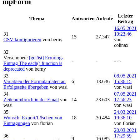
mpForm
Letzter
Thema
Antworten
Aufrufe
Beitrag
16.05.2021
31
10:23:46
15
27.347
CSV konfigurieren
von berny
von
colinax
32
Verschoben:
[gelöst] Errorlog-
-
-
- - -
Eintrag The each() function is
deprecated
von berny
33
08.05.2021
Variablen der Formulardaten an
6
13.636
15:36:15
Erfolgsseite übergeben
von wasi
von wasi
34
07.05.2021
Zeilenumbruch in der Email
von
14
23.603
17:56:23
wasi
von wasi
35
24.03.2021
Wunsch: Export/Löschen von
18
30.484
19:36:10
Eintragungen
von florian
von florian
20.03.2021
36
17:29:59
9
16.085