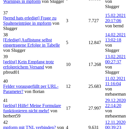
Warnings in mpform
von Slugger
von
Slugger
37
15.02.2021
[bernd hats erledigt] Frage zu
3
7.727
20:17:06
Spalteneinträge in mpform
von
von bernd
Slugger
38
14.02.2021
[Erledigt] Auflistung selbst
13:02:18
5
12.847
eingetragene Erfolge in Tabelle
von
von Slugger
Slugger
39
13.02.2021
[gelöst] Kein Empfang trotz
00:27:37
10
17.268
erfolgreichem Versand
von
von
pfreud01
Slugger
11.02.2021
40
11:16:04
Felder vorausgefüllt per URL-
12
25.683
von
Parameter?
von florian
mrbaseman
41
29.12.2020
[gelöst] Hilfe! Meine Formulare
22:14:20
17
27.997
funktionieren nicht mehr!
von
von
herbert59
mrbaseman
42
12.11.2020
mpform mit TNL verbinden?
von
4
9.631
00:39:23