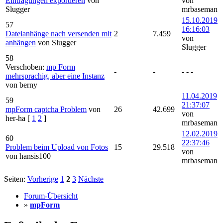
Eintragungen exportieren
von
von
Slugger
mrbaseman
15.10.2019
57
16:16:03
Dateianhänge nach versenden mit
2
7.459
von
anhängen
von Slugger
Slugger
58
Verschoben:
mp Form
-
-
- - -
mehrsprachig, aber eine Instanz
von berny
11.04.2019
59
21:37:07
mpForm captcha Problem
von
26
42.699
von
her-ha
[
1
2
]
mrbaseman
12.02.2019
60
22:37:46
Problem beim Upload von Fotos
15
29.518
von
von hansis100
mrbaseman
Seiten:
Vorherige
1
2
3
Nächste
Forum-Übersicht
»
mpForm