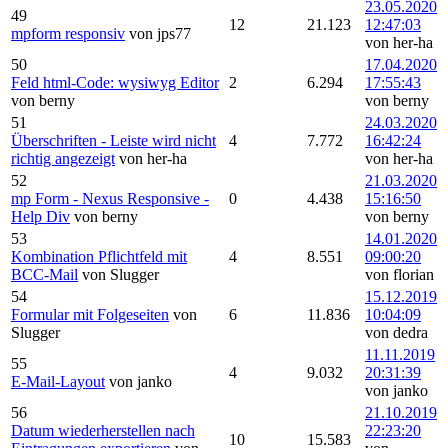
23.05.2020
49
12
21.123
12:47:03
mpform responsiv
von jps77
von her-ha
50
17.04.2020
Feld html-Code: wysiwyg Editor
2
6.294
17:55:43
von berny
von berny
51
24.03.2020
Überschriften - Leiste wird nicht
4
7.772
16:42:24
richtig angezeigt
von her-ha
von her-ha
52
21.03.2020
mp Form - Nexus Responsive -
0
4.438
15:16:50
Help Div
von berny
von berny
53
14.01.2020
Kombination Pflichtfeld mit
4
8.551
09:00:20
BCC-Mail
von Slugger
von florian
54
15.12.2019
Formular mit Folgeseiten
von
6
11.836
10:04:09
Slugger
von dedra
11.11.2019
55
4
9.032
20:31:39
E-Mail-Layout
von janko
von janko
56
21.10.2019
Datum wiederherstellen nach
22:23:20
10
15.583