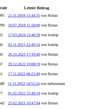
rufe
Letzter Beitrag
095
21.11.2018 15:44:35
von florian
299
10.07.2018 11:18:09
von florian
45
17.03.2024 23:40:39
von losttrip
30
02.11.2023 22:49:14
von losttrip
69
26.10.2023 17:19:40
von florian
47
29.12.2022 19:08:19
von florian
51
17.11.2022 08:23:49
von florian
688
11.11.2022 14:52:24
von mrbaseman
77
01.02.2022 23:49:19
von losttrip
542
25.02.2021 10:47:04
von florian