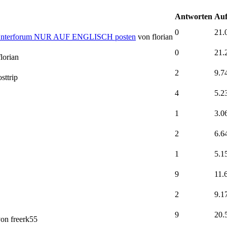
Antworten
Auf
0
21.
em Unterforum NUR AUF ENGLISCH posten
von florian
0
21.
lorian
2
9.7
sttrip
4
5.2
1
3.0
2
6.6
1
5.1
9
11.
2
9.1
9
20.
on freerk55