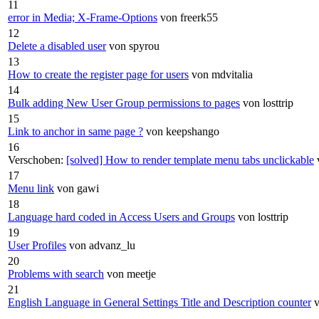
11
error in Media; X-Frame-Options
von freerk55
12
Delete a disabled user
von spyrou
13
How to create the register page for users
von mdvitalia
14
Bulk adding New User Group permissions to pages
von losttrip
15
Link to anchor in same page ?
von keepshango
16
Verschoben:
[solved] How to render template menu tabs unclickable
17
Menu link
von gawi
18
Language hard coded in Access Users and Groups
von losttrip
19
User Profiles
von advanz_lu
20
Problems with search
von meetje
21
English Language in General Settings Title and Description counter
v