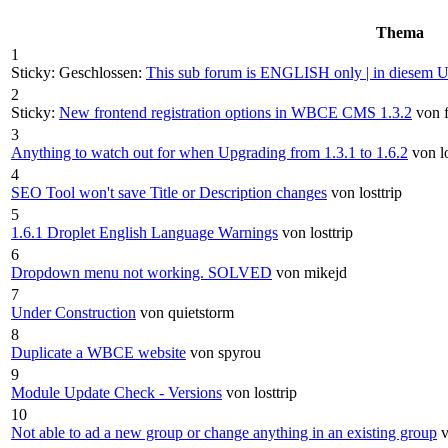
Thema
1
Sticky:
Geschlossen:
This sub forum is ENGLISH only | in dies
2
Sticky:
New frontend registration options in WBCE CMS 1.3.2
von f
3
Anything to watch out for when Upgrading from 1.3.1 to 1.6.2
von lo
4
SEO Tool won't save Title or Description changes
von losttrip
5
1.6.1 Droplet English Language Warnings
von losttrip
6
Dropdown menu not working. SOLVED
von mikejd
7
Under Construction
von quietstorm
8
Duplicate a WBCE website
von spyrou
9
Module Update Check - Versions
von losttrip
10
Not able to ad a new group or change anything in an existing group
v