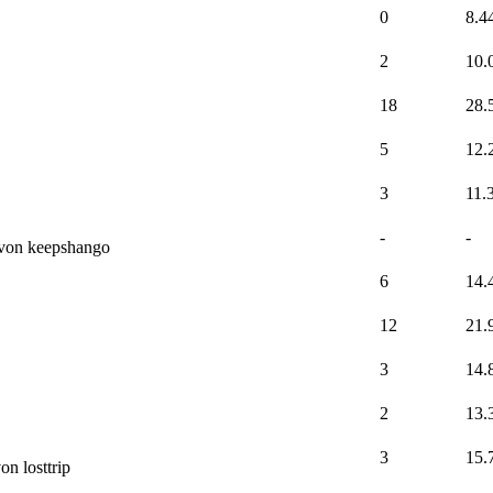
0
8.4
2
10.
18
28.
5
12.
3
11.
-
-
von keepshango
6
14.
12
21.
3
14.
2
13.
3
15.
on losttrip