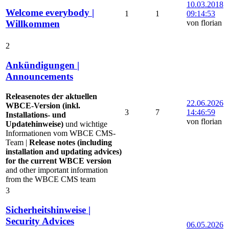
10.03.2018
Welcome everybody |
1
1
09:14:53
von florian
Willkommen
2
Ankündigungen |
Announcements
Releasenotes der aktuellen
22.06.2026
WBCE-Version (inkl.
3
7
14:46:59
Installations- und
von florian
Updatehinweise)
und wichtige
Informationen vom WBCE CMS-
Team |
Release notes (including
installation and updating advices)
for the current WBCE version
and other important information
from the WBCE CMS team
3
Sicherheitshinweise |
Security Advices
06.05.2026