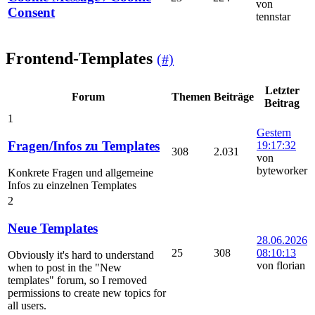
von
Consent
tennstar
Frontend-Templates
(#)
Letzter
Forum
Themen
Beiträge
Beitrag
1
Gestern
Fragen/Infos zu Templates
19:17:32
308
2.031
von
byteworker
Konkrete Fragen und allgemeine
Infos zu einzelnen Templates
2
Neue Templates
28.06.2026
25
308
08:10:13
Obviously it's hard to understand
von florian
when to post in the "New
templates" forum, so I removed
permissions to create new topics for
all users.