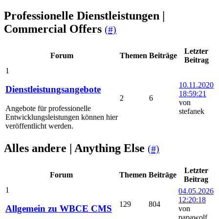
Professionelle Dienstleistungen |
Commercial Offers
(#)
Letzter
Forum
Themen
Beiträge
Beitrag
1
10.11.2020
Dienstleistungsangebote
18:59:21
2
6
von
Angebote für professionelle
stefanek
Entwicklungsleistungen können hier
veröffentlicht werden.
Alles andere | Anything Else
(#)
Letzter
Forum
Themen
Beiträge
Beitrag
1
04.05.2026
12:20:18
129
804
Allgemein zu WBCE CMS
von
papawolf