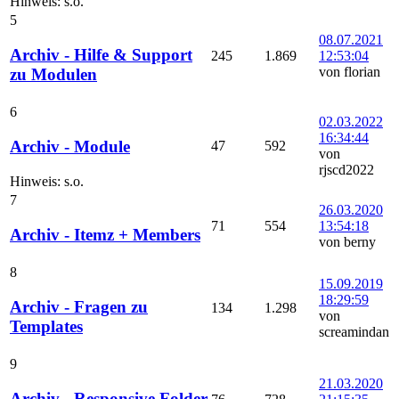
Hinweis: s.o.
5
08.07.2021
Archiv - Hilfe & Support
245
1.869
12:53:04
von florian
zu Modulen
6
02.03.2022
16:34:44
Archiv - Module
47
592
von
rjscd2022
Hinweis: s.o.
7
26.03.2020
71
554
13:54:18
Archiv - Itemz + Members
von berny
8
15.09.2019
18:29:59
Archiv - Fragen zu
134
1.298
von
Templates
screamindan
9
21.03.2020
Archiv - Responsive Folder