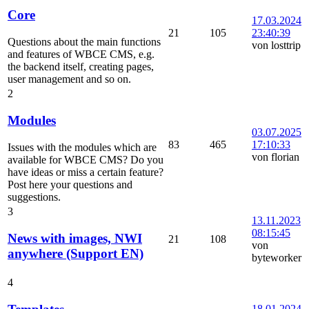
Core
17.03.2024
21
105
23:40:39
Questions about the main functions
von losttrip
and features of WBCE CMS, e.g.
the backend itself, creating pages,
user management and so on.
2
Modules
03.07.2025
83
465
17:10:33
Issues with the modules which are
von florian
available for WBCE CMS? Do you
have ideas or miss a certain feature?
Post here your questions and
suggestions.
3
13.11.2023
08:15:45
News with images, NWI
21
108
von
anywhere (Support EN)
byteworker
4
18.01.2024