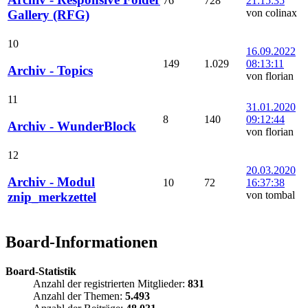
76
728
21:15:35
von colinax
Gallery (RFG)
10
16.09.2022
149
1.029
08:13:11
Archiv - Topics
von florian
11
31.01.2020
8
140
09:12:44
Archiv - WunderBlock
von florian
12
20.03.2020
Archiv - Modul
10
72
16:37:38
von tombal
znip_merkzettel
Board-Informationen
Board-Statistik
Anzahl der registrierten Mitglieder:
831
Anzahl der Themen:
5.493