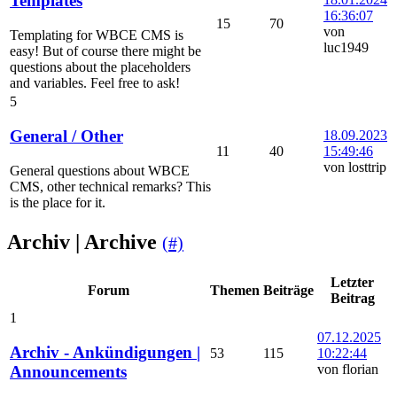
Templates
16:36:07
15
70
von
Templating for WBCE CMS is
luc1949
easy! But of course there might be
questions about the placeholders
and variables. Feel free to ask!
5
General / Other
18.09.2023
11
40
15:49:46
von losttrip
General questions about WBCE
CMS, other technical remarks? This
is the place for it.
Archiv | Archive
(#)
Letzter
Forum
Themen
Beiträge
Beitrag
1
07.12.2025
Archiv - Ankündigungen |
53
115
10:22:44
von florian
Announcements