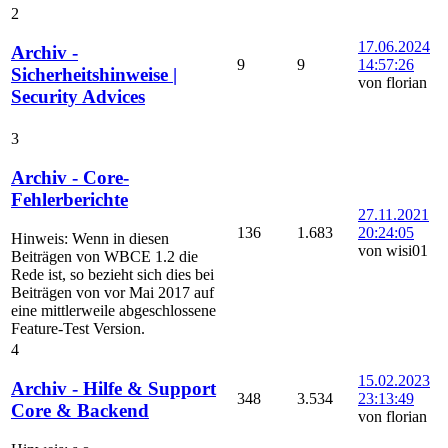
2
17.06.2024
Archiv -
9
9
14:57:26
Sicherheitshinweise |
von florian
Security Advices
3
Archiv - Core-
Fehlerberichte
27.11.2021
136
1.683
20:24:05
Hinweis: Wenn in diesen
von wisi01
Beiträgen von WBCE 1.2 die
Rede ist, so bezieht sich dies bei
Beiträgen von vor Mai 2017 auf
eine mittlerweile abgeschlossene
Feature-Test Version.
4
15.02.2023
Archiv - Hilfe & Support
348
3.534
23:13:49
Core & Backend
von florian