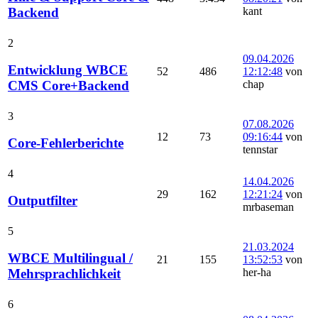
kant
Backend
2
09.04.2026
Entwicklung WBCE
52
486
12:12:48
von
chap
CMS Core+Backend
3
07.08.2026
12
73
09:16:44
von
Core-Fehlerberichte
tennstar
4
14.04.2026
29
162
12:21:24
von
Outputfilter
mrbaseman
5
21.03.2024
WBCE Multilingual /
21
155
13:52:53
von
her-ha
Mehrsprachlichkeit
6