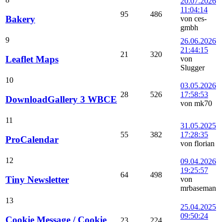
20.07.2026
11:04:14
95
486
Bakery
von ces-
gmbh
9
26.06.2026
21:44:15
21
320
Leaflet Maps
von
Slugger
10
03.05.2026
28
526
17:58:53
DownloadGallery 3 WBCE
von mk70
11
31.05.2025
55
382
17:28:35
ProCalendar
von florian
12
09.04.2026
19:25:57
64
498
Tiny Newsletter
von
mrbaseman
13
25.04.2025
09:50:24
Cookie Message / Cookie
23
224