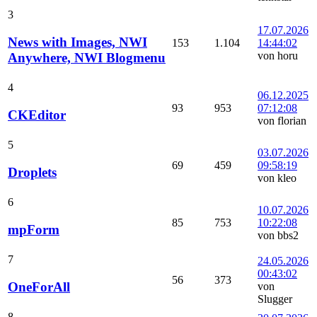
3
17.07.2026
News with Images, NWI
153
1.104
14:44:02
von horu
Anywhere, NWI Blogmenu
4
06.12.2025
93
953
07:12:08
CKEditor
von florian
5
03.07.2026
69
459
09:58:19
Droplets
von kleo
6
10.07.2026
85
753
10:22:08
mpForm
von bbs2
7
24.05.2026
00:43:02
56
373
OneForAll
von
Slugger
8