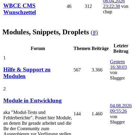
08.04.2026
WBCE CMS
46
312
23:22:38
von
chap
Wunschzettel
Modules, Snippets, Droplets
(#)
Letzter
Forum
Themen
Beiträge
Beitrag
1
Gestern
16:38:03
Hilfe & Support zu
567
3.366
von
Modulen
Slugger
2
Module in Entwicklung
04.08.2026
09:55:26
aka "Modul-Tests und
144
1.460
von
Fehlerberichte". Postet hier Module,
Slugger
an denen Ihr gerade arbeitet und die
Ihr der Community zum
Ausprobieren zur Verfügung stellen