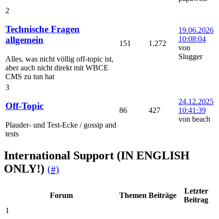
2
Technische Fragen
19.06.2026
10:08:04
allgemein
151
1.272
von
Slugger
Alles, was nicht völlig off-topic ist,
aber auch nicht direkt mit WBCE
CMS zu tun hat
3
24.12.2025
Off-Topic
86
427
10:41:39
von beach
Plauder- und Test-Ecke / gossip and
tests
International Support (IN ENGLISH
ONLY!)
(#)
Letzter
Forum
Themen
Beiträge
Beitrag
1