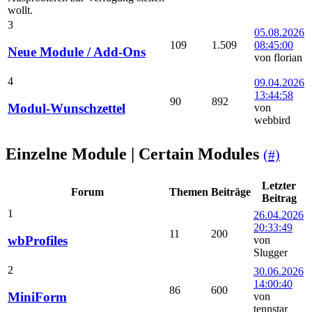
wollt.
3
05.08.2026
109
1.509
08:45:00
Neue Module / Add-Ons
von florian
4
09.04.2026
13:44:58
90
892
Modul-Wunschzettel
von
webbird
Einzelne Module | Certain Modules
(#)
Letzter
Forum
Themen
Beiträge
Beitrag
1
26.04.2026
20:33:49
11
200
wbProfiles
von
Slugger
2
30.06.2026
14:00:40
86
600
MiniForm
von
tennstar