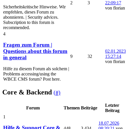
2
3
22:09:17
Sicherheitskritische Hinweise. Wir
von florian
empfehlen, dieses Forum zu
abonnieren. | Security advices.
Subscription to this forum is
recommended.
4
Fragen zum Forum |
Questions about this forum
02.01.2023
9
32
15:27:14
in general
von florian
Hilfe zu diesem Forum als solchem |
Problems accessing/using the
WBCE CMS forum? Post here.
Core & Backend
(#)
Letzter
Forum
Themen
Beiträge
Beitrag
1
18.07.2026
Hilfe & Support Core &
448
3.434
08:20:21
von